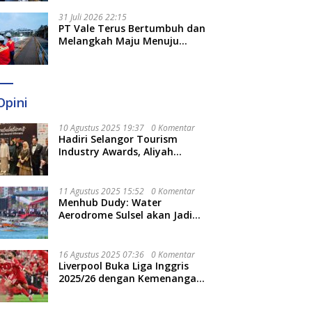
Optimal
31 Juli 2026 22:15
PT Vale Terus Bertumbuh dan
Melangkah Maju Menuju
Fondasi yang Lebih Kuat
Opini
10 Agustus 2025 19:37
0 Komentar
Hadiri Selangor Tourism
Industry Awards, Aliyah
Berharap Semakin
Optimalkan Pariwisata
11 Agustus 2025 15:52
0 Komentar
Menhub Dudy: Water
Aerodrome Sulsel akan Jadi
Tonggak Baru Transportasi
Nasional
16 Agustus 2025 07:36
0 Komentar
Liverpool Buka Liga Inggris
2025/26 dengan Kemenangan,
Tekuk Bournemouth 4-2