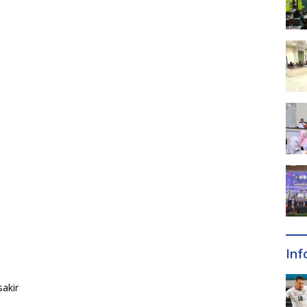
Inf
sakir