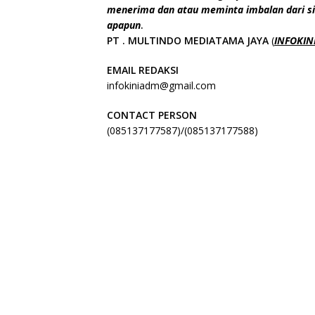
menerima dan atau meminta imbalan dari si
apapun
.
PT . MULTINDO MEDIATAMA JAYA
(
INFOKINI
EMAIL REDAKSI
infokiniadm@gmail.com
CONTACT PERSON
(085137177587)/(085137177588)