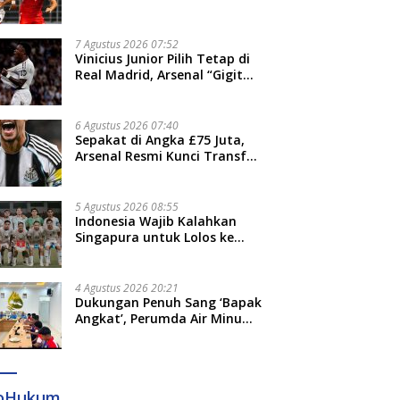
Thohir: Kami Akan Lakukan
Evaluasi
7 Agustus 2026 07:52
Vinicius Junior Pilih Tetap di
Real Madrid, Arsenal “Gigit
Jari”
6 Agustus 2026 07:40
Sepakat di Angka £75 Juta,
Arsenal Resmi Kunci Transfer
Bruno Guimaraes dari
Newcastle
5 Agustus 2026 08:55
Indonesia Wajib Kalahkan
Singapura untuk Lolos ke
Semifinal Piala AFF 2026
4 Agustus 2026 20:21
Dukungan Penuh Sang ‘Bapak
Angkat’, Perumda Air Minum
Gowa Siap Antar Tim Dayung
Raih Prestasi Puncak
foHukum