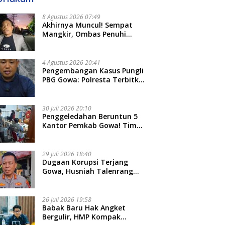
8 Agustus 2026 07:49
Akhirnya Muncul! Sempat
Mangkir, Ombas Penuhi
Panggilan Kedua Tipidkor
Polda Sulsel, Dicecar 50
Pertanyaan
4 Agustus 2026 20:41
Pengembangan Kasus Pungli
PBG Gowa: Polresta Terbitkan
LP Baru, Kantongi Nama
Calon Tersangka Berikutnya
30 Juli 2026 20:10
Penggeledahan Beruntun 5
Kantor Pemkab Gowa! Tim
Tipidkor Polda Sulsel Kejar
Bukti Korupsi Seragam Gratis
Rp16 Miliar
29 Juli 2026 18:40
Dugaan Korupsi Terjang
Gowa, Husniah Talenrang
Diperiksa Polda Terkait
Pengadaan Seragam Rp16 M
26 Juli 2026 19:58
​Babak Baru Hak Angket
Bergulir, HMP Kompak