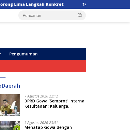
a Langkah Konkret
14 DPC Terima SK Kepengurusan,
r
Pengumuman
oDaerah
7 Agustus 2026 22:12
DPRD Gowa ‘Semprot’ Internal
Kesultanan: Keluarga
Kerajaan Bersatu Dulu Baru
Rancang Perda Baru!
6 Agustus 2026 23:51
Menatap Gowa dengan