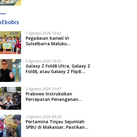
Diteken 41 Parlemen, HAR:
Kami Proses Sesuai Prosedur!
oEkobis
7 Agustus 2026 10:42
Pegadaian Kanwil VI
Sulselbarra Maluku
Luncurkan PANDE EMAS,
Dorong Kemandirian Ekonomi
Masyarakat
6 Agustus 2026 18:42
Galaxy Z Fold8 Ultra, Galaxy Z
Fold8, atau Galaxy Z Flip8:
Mana HP Lipat Terbaik
Untukmu di 2026?
5 Agustus 2026 10:47
Prabowo Instruksikan
Percepatan Penanganan
Pemadaman Listrik dan Jaga
Stabilitas Harga BBM
3 Agustus 2026 09:28
Pertamina Tinjau Sejumlah
SPBU di Makassar, Pastikan
Distribusi Biosolar Berjalan