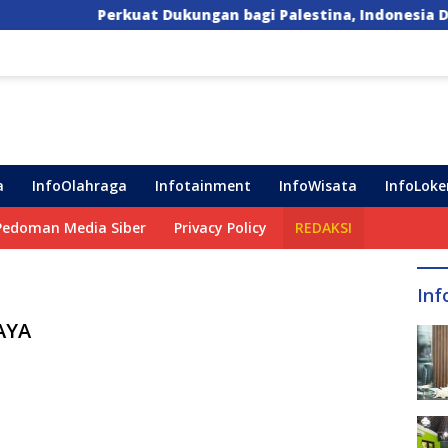
Perkuat Dukungan bagi Palestina, Indonesia Dorong Lim
a
InfoOlahraga
Infotainment
InfoWisata
InfoLoke
Pedoman Media Siber
Privacy Policy
REDAKSI
Inf
AYA