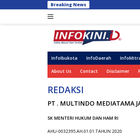
Langsung
Breaking News
ke
konten
InfoIbukota
InfoDaerah
InfoMitr
About Us
Contact
Disclaimer
REDAKSI
PT . MULTINDO MEDIATAMA J
SK MENTERI HUKUM DAN HAM RI
AHU-0032395.AH.01.01.TAHUN 2020