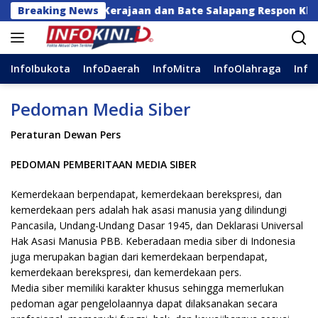
Langsung
 Besar Kerajaan dan Bate Salapang Respon Klaim Sepihak
Breaking News
ke
konten
InfoIbukota
InfoDaerah
InfoMitra
InfoOlahraga
Info
Pedoman Media Siber
Peraturan Dewan Pers
PEDOMAN PEMBERITAAN MEDIA SIBER
Kemerdekaan berpendapat, kemerdekaan berekspresi, dan
kemerdekaan pers adalah hak asasi manusia yang dilindungi
Pancasila, Undang-Undang Dasar 1945, dan Deklarasi Universal
Hak Asasi Manusia PBB. Keberadaan media siber di Indonesia
juga merupakan bagian dari kemerdekaan berpendapat,
kemerdekaan berekspresi, dan kemerdekaan pers.
Media siber memiliki karakter khusus sehingga memerlukan
pedoman agar pengelolaannya dapat dilaksanakan secara