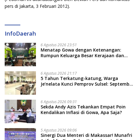
pers di Jakarta, 3 Februari 2012).
InfoDaerah
6 Agustus 2026 23:51
Menatap Gowa dengan Ketenangan:
Rumpun Keluarga Besar Kerajaan dan
Bate Salapang Respon Klaim Sepihak,
Tekankan Jalur Musyawarah, Ingatkan
Soal Adat dan Adab
6 Agustus 2026 21:17
5 Tahun Terkatung-katung, Warga
Je’nelata Kunci Pemprov Sulsel: September
2026 Penlok Rampung!
6 Agustus 2026 09:31
Sekda Andy Azis Tekankan Empat Poin
Kendalikan Inflasi di Gowa, Apa Saja?
5 Agustus 2026 09:06
Sinergi Dua Menteri di Makassar! Munafri