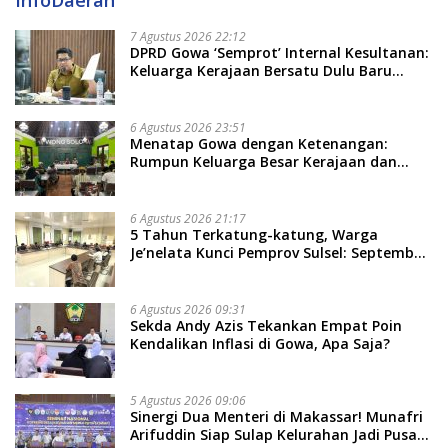
InfoDaerah
7 Agustus 2026 22:12
DPRD Gowa ‘Semprot’ Internal Kesultanan:
Keluarga Kerajaan Bersatu Dulu Baru
Rancang Perda Baru!
6 Agustus 2026 23:51
Menatap Gowa dengan Ketenangan:
Rumpun Keluarga Besar Kerajaan dan
Bate Salapang Respon Klaim Sepihak,
Tekankan Jalur Musyawarah, Ingatkan
Soal Adat dan Adab
6 Agustus 2026 21:17
5 Tahun Terkatung-katung, Warga
Je’nelata Kunci Pemprov Sulsel: September
2026 Penlok Rampung!
6 Agustus 2026 09:31
Sekda Andy Azis Tekankan Empat Poin
Kendalikan Inflasi di Gowa, Apa Saja?
5 Agustus 2026 09:06
Sinergi Dua Menteri di Makassar! Munafri
Arifuddin Siap Sulap Kelurahan Jadi Pusat