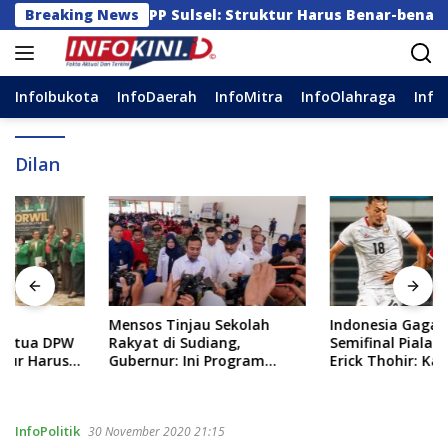
Langsung
 Ketua DPW PPP Sulsel: Struktur Harus Benar-benar Kuat
Breaking News
ke
konten
InfoIbukota
InfoDaerah
InfoMitra
InfoOlahraga
Info
Dilan
Mensos Tinjau Sekolah
Indonesia Gagal Tembus
Rakyat di Sudiang,
Semifinal Piala AFF 2026,
Gubernur: Ini Program
Erick Thohir: Kami Akan
Istimewa
Lakukan Evaluasi
InfoPolitik
30 November 2020 21:15