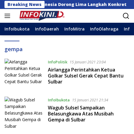
Langsung
Palestina, Indonesia Dorong Lima Langkah Konkret
Breaking News
ke
konten
InfoIbukota
InfoDaerah
InfoMitra
InfoOlahraga
Info
gempa
InfoPolitik
15 Januari 2021 23:04
Airlangga Perintahkan Ketua
Golkar Sulsel Gerak Cepat Bantu
Sulbar
InfoIbukota
15 Januari 2021 21:34
Wagub Sulsel Sampaikan
Belasungkawa Atas Musibah
Gempa di Sulbar