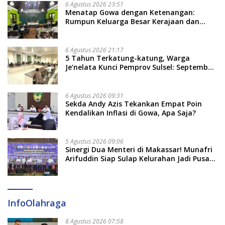
6 Agustus 2026 23:51
Menatap Gowa dengan Ketenangan:
Rumpun Keluarga Besar Kerajaan dan
Bate Salapang Respon Klaim Sepihak,
Tekankan Jalur Musyawarah, Ingatkan
Soal Adat dan Adab
6 Agustus 2026 21:17
5 Tahun Terkatung-katung, Warga
Je’nelata Kunci Pemprov Sulsel: September
2026 Penlok Rampung!
6 Agustus 2026 09:31
Sekda Andy Azis Tekankan Empat Poin
Kendalikan Inflasi di Gowa, Apa Saja?
5 Agustus 2026 09:06
Sinergi Dua Menteri di Makassar! Munafri
Arifuddin Siap Sulap Kelurahan Jadi Pusat
Pertumbuhan Ekonomi Baru
InfoOlahraga
8 Agustus 2026 07:58