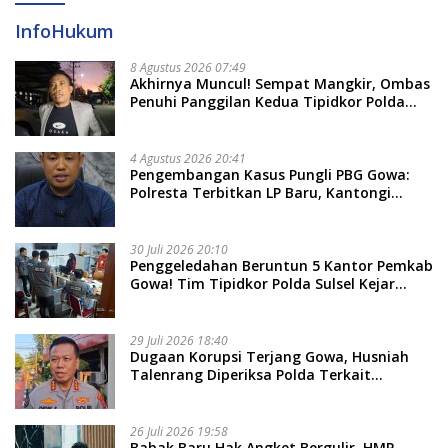
InfoHukum
8 Agustus 2026 07:49
Akhirnya Muncul! Sempat Mangkir, Ombas
Penuhi Panggilan Kedua Tipidkor Polda
Sulsel, Dicecar 50 Pertanyaan
4 Agustus 2026 20:41
Pengembangan Kasus Pungli PBG Gowa:
Polresta Terbitkan LP Baru, Kantongi
Nama Calon Tersangka Berikutnya
30 Juli 2026 20:10
Penggeledahan Beruntun 5 Kantor Pemkab
Gowa! Tim Tipidkor Polda Sulsel Kejar
Bukti Korupsi Seragam Gratis Rp16 Miliar
29 Juli 2026 18:40
Dugaan Korupsi Terjang Gowa, Husniah
Talenrang Diperiksa Polda Terkait
Pengadaan Seragam Rp16 M
26 Juli 2026 19:58
​Babak Baru Hak Angket Bergulir, HMP