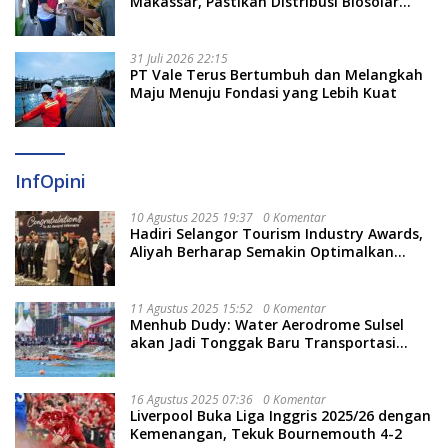
Makassar, Pastikan Distribusi Biosolar
Berjalan Optimal
31 Juli 2026 22:15
PT Vale Terus Bertumbuh dan Melangkah
Maju Menuju Fondasi yang Lebih Kuat
InfOpini
10 Agustus 2025 19:37
0 Komentar
Hadiri Selangor Tourism Industry Awards,
Aliyah Berharap Semakin Optimalkan
Pariwisata
11 Agustus 2025 15:52
0 Komentar
Menhub Dudy: Water Aerodrome Sulsel
akan Jadi Tonggak Baru Transportasi
Nasional
16 Agustus 2025 07:36
0 Komentar
Liverpool Buka Liga Inggris 2025/26 dengan
Kemenangan, Tekuk Bournemouth 4-2