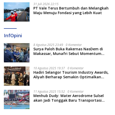
31 Juli 2026 22:15
PT Vale Terus Bertumbuh dan Melangkah
Maju Menuju Fondasi yang Lebih Kuat
InfOpini
8 Agustus 2025 23:49
0 Komentar
Surya Paloh Buka Rakernas NasDem di
Makassar, Munafri Sebut Momentum
Kuatkan Pendidikan Politik
10 Agustus 2025 19:37
0 Komentar
Hadiri Selangor Tourism Industry Awards,
Aliyah Berharap Semakin Optimalkan
Pariwisata
11 Agustus 2025 15:52
0 Komentar
Menhub Dudy: Water Aerodrome Sulsel
akan Jadi Tonggak Baru Transportasi
Nasional