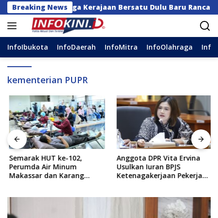
Langsung
anan: Keluarga Kerajaan Bersatu Dulu Baru Rancang Perda
Breaking News
ke
konten
InfoIbukota
InfoDaerah
InfoMitra
InfoOlahraga
Info
kementerian PUPR
Semarak HUT ke-102,
Anggota DPR Vita Ervina
Perumda Air Minum
Usulkan Iuran BPJS
Makassar dan Karang
Ketenagakerjaan Pekerja
Taruna Gelar Donor Darah
Informal Ditanggung
Negara