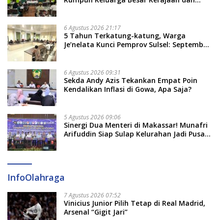
Bate Salapang Respon Klaim Sepihak,
Tekankan Jalur Musyawarah, Ingatkan
Soal Adat dan Adab
6 Agustus 2026 21:17
5 Tahun Terkatung-katung, Warga
Je’nelata Kunci Pemprov Sulsel: September
2026 Penlok Rampung!
6 Agustus 2026 09:31
Sekda Andy Azis Tekankan Empat Poin
Kendalikan Inflasi di Gowa, Apa Saja?
5 Agustus 2026 09:06
Sinergi Dua Menteri di Makassar! Munafri
Arifuddin Siap Sulap Kelurahan Jadi Pusat
Pertumbuhan Ekonomi Baru
InfoOlahraga
7 Agustus 2026 07:52
Vinicius Junior Pilih Tetap di Real Madrid,
Arsenal “Gigit Jari”