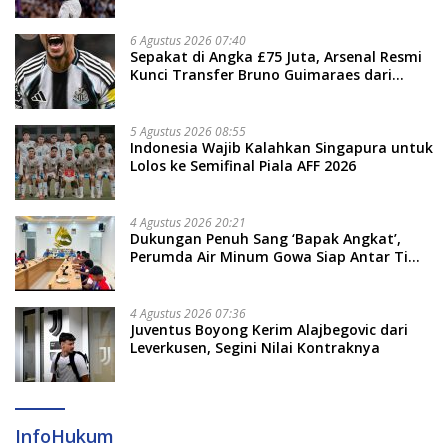
6 Agustus 2026 07:40
Sepakat di Angka £75 Juta, Arsenal Resmi
Kunci Transfer Bruno Guimaraes dari
Newcastle
5 Agustus 2026 08:55
Indonesia Wajib Kalahkan Singapura untuk
Lolos ke Semifinal Piala AFF 2026
4 Agustus 2026 20:21
Dukungan Penuh Sang ‘Bapak Angkat’,
Perumda Air Minum Gowa Siap Antar Tim
Dayung Raih Prestasi Puncak
4 Agustus 2026 07:36
Juventus Boyong Kerim Alajbegovic dari
Leverkusen, Segini Nilai Kontraknya
InfoHukum