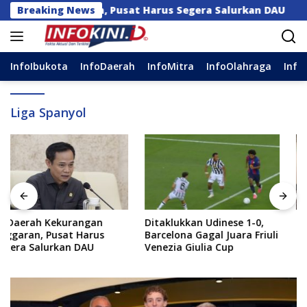
Langsung
gan Anggaran, Pusat Harus Segera Salurkan DAU
Breaking News
Di
ke
konten
InfoIbukota
InfoDaerah
InfoMitra
InfoOlahraga
Info
Liga Spanyol
Ditaklukkan Udinese 1-0,
Perkuat Dukungan bagi
Barcelona Gagal Juara Friuli
Palestina, Indonesia Dorong
Venezia Giulia Cup
Lima Langkah Konkret