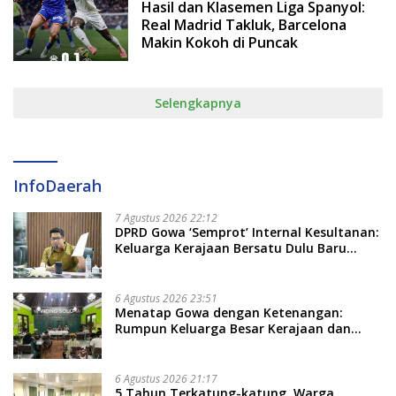
Hasil dan Klasemen Liga Spanyol:
Real Madrid Takluk, Barcelona
Makin Kokoh di Puncak
Selengkapnya
InfoDaerah
7 Agustus 2026 22:12
DPRD Gowa ‘Semprot’ Internal Kesultanan:
Keluarga Kerajaan Bersatu Dulu Baru
Rancang Perda Baru!
6 Agustus 2026 23:51
Menatap Gowa dengan Ketenangan:
Rumpun Keluarga Besar Kerajaan dan
Bate Salapang Respon Klaim Sepihak,
Tekankan Jalur Musyawarah, Ingatkan
Soal Adat dan Adab
6 Agustus 2026 21:17
5 Tahun Terkatung-katung, Warga