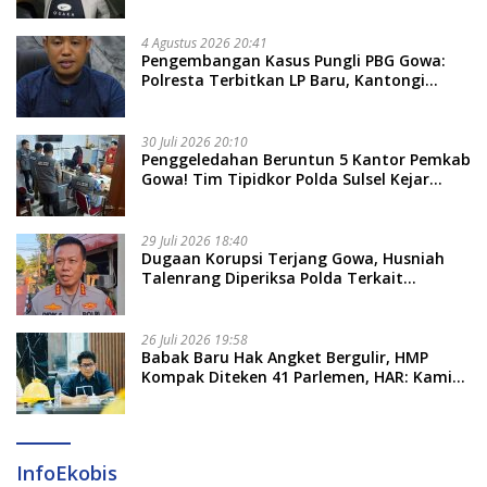
Sulsel, Dicecar 50 Pertanyaan
4 Agustus 2026 20:41
Pengembangan Kasus Pungli PBG Gowa:
Polresta Terbitkan LP Baru, Kantongi
Nama Calon Tersangka Berikutnya
30 Juli 2026 20:10
Penggeledahan Beruntun 5 Kantor Pemkab
Gowa! Tim Tipidkor Polda Sulsel Kejar
Bukti Korupsi Seragam Gratis Rp16 Miliar
29 Juli 2026 18:40
Dugaan Korupsi Terjang Gowa, Husniah
Talenrang Diperiksa Polda Terkait
Pengadaan Seragam Rp16 M
26 Juli 2026 19:58
​Babak Baru Hak Angket Bergulir, HMP
Kompak Diteken 41 Parlemen, HAR: Kami
Proses Sesuai Prosedur!
InfoEkobis