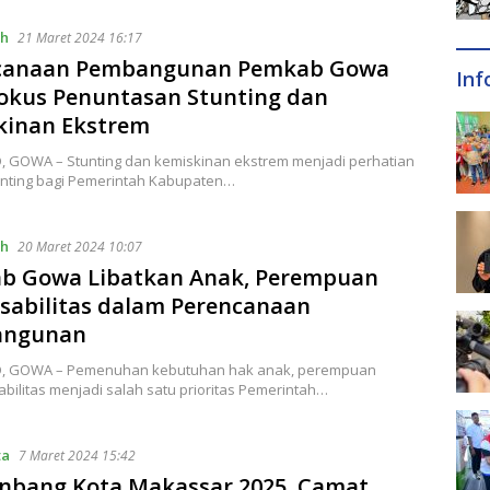
ah
21 Maret 2024 16:17
canaan Pembangunan Pemkab Gowa
Inf
Fokus Penuntasan Stunting dan
kinan Ekstrem
ID, GOWA – Stunting dan kemiskinan ekstrem menjadi perhatian
enting bagi Pemerintah Kabupaten…
ah
20 Maret 2024 10:07
b Gowa Libatkan Anak, Perempuan
sabilitas dalam Perencanaan
angunan
ID, GOWA – Pemenuhan kebutuhan hak anak, perempuan
abilitas menjadi salah satu prioritas Pemerintah…
ta
7 Maret 2024 15:42
nbang Kota Makassar 2025, Camat