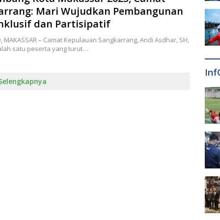
arrang: Mari Wujudkan Pembangunan
nklusif dan Partisipatif
ID, MAKASSAR – Camat Kepulauan Sangkarrang, Andi Asdhar, SH,
lah satu peserta yang turut…
Inf
Selengkapnya