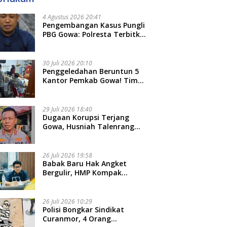
4 Agustus 2026 20:41
Pengembangan Kasus Pungli
PBG Gowa: Polresta Terbitkan
LP Baru, Kantongi Nama
Calon Tersangka Berikutnya
30 Juli 2026 20:10
Penggeledahan Beruntun 5
Kantor Pemkab Gowa! Tim
Tipidkor Polda Sulsel Kejar
Bukti Korupsi Seragam Gratis
Rp16 Miliar
29 Juli 2026 18:40
Dugaan Korupsi Terjang
Gowa, Husniah Talenrang
Diperiksa Polda Terkait
Pengadaan Seragam Rp16 M
26 Juli 2026 19:58
​Babak Baru Hak Angket
Bergulir, HMP Kompak
Diteken 41 Parlemen, HAR:
Kami Proses Sesuai Prosedur!
26 Juli 2026 10:29
Polisi Bongkar Sindikat
Curanmor, 4 Orang