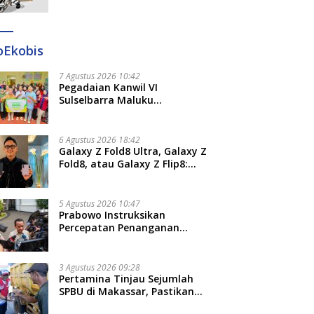
Ditangkap di Makassar dan
Gowa
oEkobis
7 Agustus 2026 10:42
Pegadaian Kanwil VI
Sulselbarra Maluku
Luncurkan PANDE EMAS,
Dorong Kemandirian Ekonomi
Masyarakat
6 Agustus 2026 18:42
Galaxy Z Fold8 Ultra, Galaxy Z
Fold8, atau Galaxy Z Flip8:
Mana HP Lipat Terbaik
Untukmu di 2026?
5 Agustus 2026 10:47
Prabowo Instruksikan
Percepatan Penanganan
Pemadaman Listrik dan Jaga
Stabilitas Harga BBM
3 Agustus 2026 09:28
Pertamina Tinjau Sejumlah
SPBU di Makassar, Pastikan
Distribusi Biosolar Berjalan