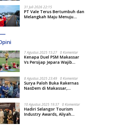
Optimal
31 Juli 2026 22:15
PT Vale Terus Bertumbuh dan
Melangkah Maju Menuju
Fondasi yang Lebih Kuat
Opini
7 Agustus 2025 15:27
0 Komentar
Kenapa Duel PSM Makassar
Vs Persijap Jepara Wajib
Ditonton? Ini 3 Hal
Menariknya
8 Agustus 2025 23:49
0 Komentar
Surya Paloh Buka Rakernas
NasDem di Makassar,
Munafri Sebut Momentum
Kuatkan Pendidikan Politik
10 Agustus 2025 19:37
0 Komentar
Hadiri Selangor Tourism
Industry Awards, Aliyah
Berharap Semakin
Optimalkan Pariwisata