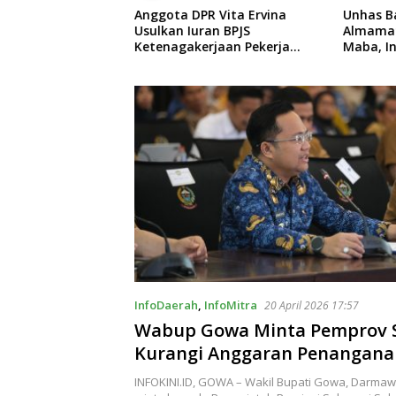
 Vita Ervina
Unhas Bagikan 6.970
Pegadaia
an BPJS
Almamater Gratis kepada
Sulselba
rjaan Pekerja
Maba, Ini Pesan Menyentuh
Luncurk
itanggung Negara
dari Rektor
Dorong 
Masyara
InfoDaerah
,
InfoMitra
20 April 2026 17:57
Wabup Gowa Minta Pemprov S
Kurangi Anggaran Penangana
Stunting dan Kemiskinan
INFOKINI.ID, GOWA – Wakil Bupati Gowa, Darma