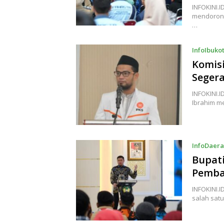
INFOKINI.
mendorong
…
InfoIbuko
Komis
Segera
INFOKINI.
Ibrahim m
InfoDaer
Bupat
Pemba
INFOKINI.
salah sat