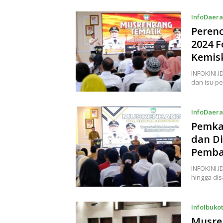
InfoDaer
Peren
2024 
Kemis
INFOKINI.
dan isu p
InfoDaer
Pemka
dan Di
Pemb
INFOKINI.
hingga dis
InfoIbuko
Musre