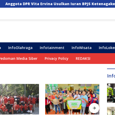
ita Ervina Usulkan Iuran BPJS Ketenagakerjaan Pekerja In
a
InfoOlahraga
Infotainment
InfoWisata
InfoLoke
Pedoman Media Siber
Privacy Policy
REDAKSI
Inf