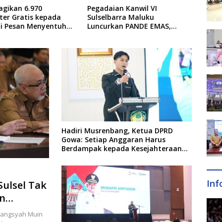
n Kanwil VI
Panggil Menteri Investasi,
Pemk
rra Maluku
Prabowo Terima Laporan
PSEL 
an PANDE EMAS,
Perkembangan Kampung Haji
Pene
Kemandirian Ekonomi
dan Kinerja BUMN
Diba
kat
Hadiri Musrenbang, Ketua DPRD
Gowa: Setiap Anggaran Harus
Berdampak kepada Kesejahteraan
Masyarakat
Inf
ulsel Tak
n
wangsyah Muin