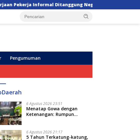
formal Ditanggung Negara
Unhas Bagikan 6.970 Alm
r
Pengumuman
oDaerah
6 Agustus 2026 23:51
Menatap Gowa dengan
Ketenangan: Rumpun
Keluarga Besar Kerajaan dan
Bate Salapang Respon Klaim
Sepihak, Tekankan Jalur
6 Agustus 2026 21:17
Musyawarah, Ingatkan Soal
5 Tahun Terkatung-katung,