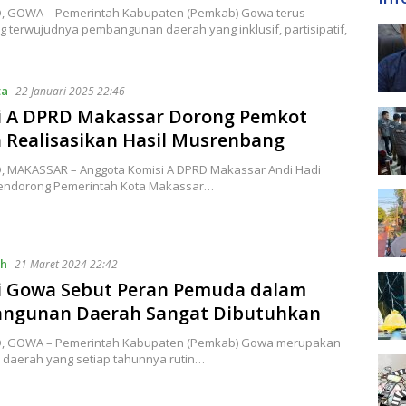
ID, GOWA – Pemerintah Kabupaten (Pemkab) Gowa terus
 terwujudnya pembangunan daerah yang inklusif, partisipatif,
ta
22 Januari 2025 22:46
i A DPRD Makassar Dorong Pemkot
 Realisasikan Hasil Musrenbang
ID, MAKASSAR – Anggota Komisi A DPRD Makassar Andi Hadi
endorong Pemerintah Kota Makassar…
ah
21 Maret 2024 22:42
i Gowa Sebut Peran Pemuda dalam
ngunan Daerah Sangat Dibutuhkan
ID, GOWA – Pemerintah Kabupaten (Pemkab) Gowa merupakan
u daerah yang setiap tahunnya rutin…