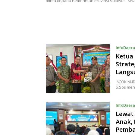
minta kepada Pemerintah Provinsi Sulawesi Sel
InfoDaer
Ketua
Strate
Langs
INFOKINI.
S.Sos me
InfoDaer
Lewat
Anak, 
Pemba