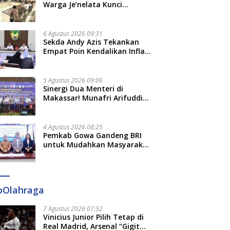
Adat dan Adab
Warga Je’nelata Kunci
ot Makassar Pastikan
Vinicius Junior Pilih Tetap di
M
Pemprov Sulsel: September
Tetap Berjalan,
Real Madrid, Arsenal “Gigit
K
2026 Penlok Rampung!
tapan Lokasi Masih
Jari”
K
6 Agustus 2026 09:31
has
B
Sekda Andy Azis Tekankan
S
Empat Poin Kendalikan Inflasi
M
di Gowa, Apa Saja?
A
5 Agustus 2026 09:06
Sinergi Dua Menteri di
Makassar! Munafri Arifuddin
Siap Sulap Kelurahan Jadi
Pusat Pertumbuhan Ekonomi
Baru
4 Agustus 2026 08:25
Pemkab Gowa Gandeng BRI
untuk Mudahkan Masyarakat
Bayar Pajak, Targetkan PAD
Rp307 Miliar
oOlahraga
7 Agustus 2026 07:52
Vinicius Junior Pilih Tetap di
Real Madrid, Arsenal “Gigit