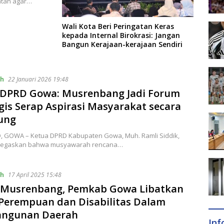
atan agar…
Wali Kota Beri Peringatan Keras
kepada Internal Birokrasi: Jangan
Bangun Kerajaan-kerajaan Sendiri
ah
22 Januari 2026 19:48
 DPRD Gowa: Musrenbang Jadi Forum
gis Serap Aspirasi Masyarakat secara
ung
ID, GOWA – Ketua DPRD Kabupaten Gowa, Muh. Ramli Siddik,
negaskan bahwa musyawarah rencana…
ah
17 April 2025 15:48
 Musrenbang, Pemkab Gowa Libatkan
Perempuan dan Disabilitas Dalam
ngunan Daerah
In