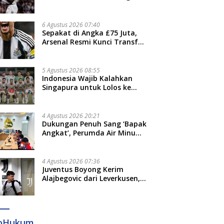
Jari”
6 Agustus 2026 07:40
Sepakat di Angka £75 Juta,
Arsenal Resmi Kunci Transfer
Bruno Guimaraes dari
Newcastle
5 Agustus 2026 08:55
Indonesia Wajib Kalahkan
Singapura untuk Lolos ke
Semifinal Piala AFF 2026
4 Agustus 2026 20:21
Dukungan Penuh Sang ‘Bapak
Angkat’, Perumda Air Minum
Gowa Siap Antar Tim Dayung
Raih Prestasi Puncak
4 Agustus 2026 07:36
Juventus Boyong Kerim
Alajbegovic dari Leverkusen,
Segini Nilai Kontraknya
foHukum