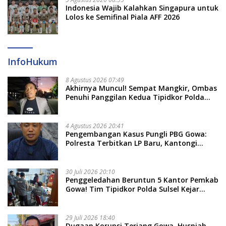
Indonesia Wajib Kalahkan Singapura untuk
Lolos ke Semifinal Piala AFF 2026
InfoHukum
8 Agustus 2026 07:49
Akhirnya Muncul! Sempat Mangkir, Ombas
Penuhi Panggilan Kedua Tipidkor Polda
Sulsel, Dicecar 50 Pertanyaan
4 Agustus 2026 20:41
Pengembangan Kasus Pungli PBG Gowa:
Polresta Terbitkan LP Baru, Kantongi
Nama Calon Tersangka Berikutnya
30 Juli 2026 20:10
Penggeledahan Beruntun 5 Kantor Pemkab
Gowa! Tim Tipidkor Polda Sulsel Kejar
Bukti Korupsi Seragam Gratis Rp16 Miliar
29 Juli 2026 18:40
Dugaan Korupsi Terjang Gowa, Husniah