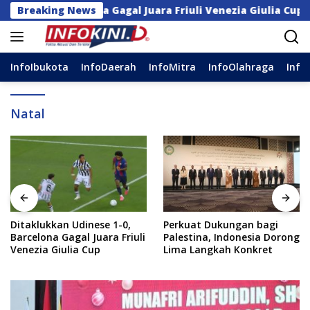
Langsung
1-0, Barcelona Gagal Juara Friuli Venezia Giulia Cup
Breaking News
ke
konten
InfoIbukota
InfoDaerah
InfoMitra
InfoOlahraga
Info
Natal
Perkuat Dukungan bagi
14 DPC Terima SK
Palestina, Indonesia Dorong
Kepengurusan, Ketua DPW
Lima Langkah Konkret
PPP Sulsel: Struktur Harus
Benar-benar Kuat