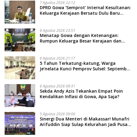
7 Agustus 2026 22:12
DPRD Gowa ‘Semprot’ Internal Kesultanan:
Keluarga Kerajaan Bersatu Dulu Baru
Rancang Perda Baru!
6 Agustus 2026 23:51
Menatap Gowa dengan Ketenangan:
Rumpun Keluarga Besar Kerajaan dan
Bate Salapang Respon Klaim Sepihak,
Tekankan Jalur Musyawarah, Ingatkan
Soal Adat dan Adab
6 Agustus 2026 21:17
5 Tahun Terkatung-katung, Warga
Je’nelata Kunci Pemprov Sulsel: September
2026 Penlok Rampung!
6 Agustus 2026 09:31
Sekda Andy Azis Tekankan Empat Poin
Kendalikan Inflasi di Gowa, Apa Saja?
5 Agustus 2026 09:06
Sinergi Dua Menteri di Makassar! Munafri
Arifuddin Siap Sulap Kelurahan Jadi Pusat
Pertumbuhan Ekonomi Baru