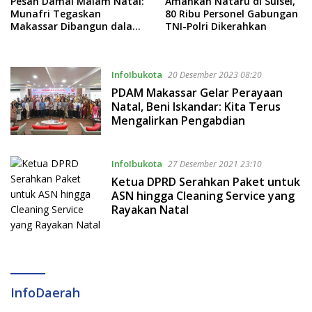
Pesan Damai Malam Natal:
Amankan Nataru di Sulsel,
Munafri Tegaskan
80 Ribu Personel Gabungan
Makassar Dibangun dalam
TNI-Polri Dikerahkan
Keberagaman
InfoIbukota
20 Desember 2023 08:20
PDAM Makassar Gelar Perayaan
Natal, Beni Iskandar: Kita Terus
Mengalirkan Pengabdian
InfoIbukota
27 Desember 2021 23:10
Ketua DPRD Serahkan Paket untuk
ASN hingga Cleaning Service yang
Rayakan Natal
InfoDaerah