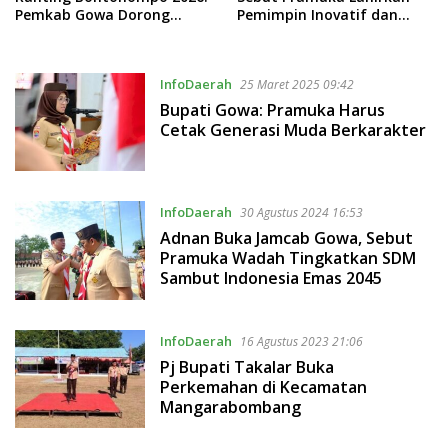
Pemkab Gowa Dorong
Pemimpin Inovatif dan
Penguatan Karakter Anak
Berintegritas
Sejak Dini
InfoDaerah
25 Maret 2025 09:42
Bupati Gowa: Pramuka Harus
Cetak Generasi Muda Berkarakter
InfoDaerah
30 Agustus 2024 16:53
Adnan Buka Jamcab Gowa, Sebut
Pramuka Wadah Tingkatkan SDM
Sambut Indonesia Emas 2045
InfoDaerah
16 Agustus 2023 21:06
Pj Bupati Takalar Buka
Perkemahan di Kecamatan
Mangarabombang