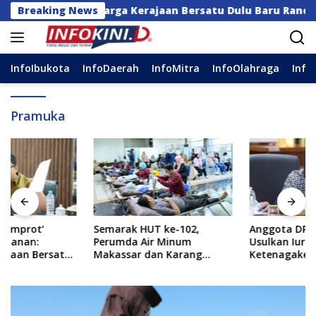
Langsung
tanan: Keluarga Kerajaan Bersatu Dulu Baru Rancang Perda
Breaking News
ke
konten
InfoIbukota
InfoDaerah
InfoMitra
InfoOlahraga
Info
Pramuka
Semarak HUT ke-102,
Anggota DPR Vita Ervina
Perumda Air Minum
Usulkan Iuran BPJS
Makassar dan Karang
Ketenagakerjaan Pekerja
Taruna Gelar Donor Darah
Informal Ditanggung
Negara