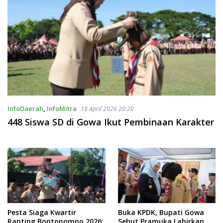
InfoDaerah
,
InfoMitra
18 April 2026 20:20
448 Siswa SD di Gowa Ikut Pembinaan Karakter
Pesta Siaga Kwartir
Buka KPDK, Bupati Gowa
Ranting Bontonompo 2026:
Sebut Pramuka Lahirkan