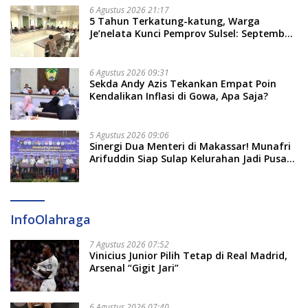
Soal Adat dan Adab
6 Agustus 2026 21:17
5 Tahun Terkatung-katung, Warga
Je’nelata Kunci Pemprov Sulsel: September
2026 Penlok Rampung!
6 Agustus 2026 09:31
Sekda Andy Azis Tekankan Empat Poin
Kendalikan Inflasi di Gowa, Apa Saja?
5 Agustus 2026 09:06
Sinergi Dua Menteri di Makassar! Munafri
Arifuddin Siap Sulap Kelurahan Jadi Pusat
Pertumbuhan Ekonomi Baru
InfoOlahraga
7 Agustus 2026 07:52
Vinicius Junior Pilih Tetap di Real Madrid,
Arsenal “Gigit Jari”
6 Agustus 2026 07:40