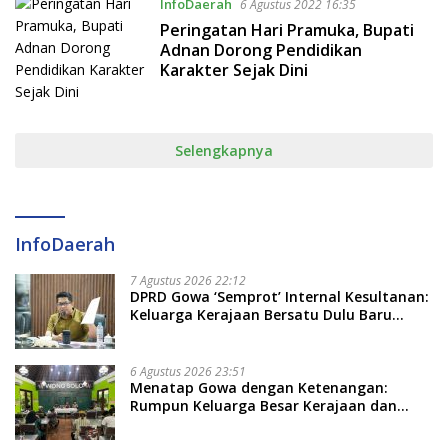
InfoDaerah
6 Agustus 2022 16:35
Peringatan Hari Pramuka, Bupati
Adnan Dorong Pendidikan
Karakter Sejak Dini
Selengkapnya
InfoDaerah
7 Agustus 2026 22:12
DPRD Gowa ‘Semprot’ Internal Kesultanan:
Keluarga Kerajaan Bersatu Dulu Baru
Rancang Perda Baru!
6 Agustus 2026 23:51
Menatap Gowa dengan Ketenangan:
Rumpun Keluarga Besar Kerajaan dan
Bate Salapang Respon Klaim Sepihak,
Tekankan Jalur Musyawarah, Ingatkan