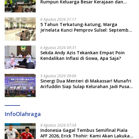
Rumpun Keluarga Besar Kerajaan dan
Bate Salapang Respon Klaim Sepihak,
Tekankan Jalur Musyawarah, Ingatkan
Soal Adat dan Adab
6 Agustus 2026 21:17
5 Tahun Terkatung-katung, Warga
Je’nelata Kunci Pemprov Sulsel: September
2026 Penlok Rampung!
6 Agustus 2026 09:31
Sekda Andy Azis Tekankan Empat Poin
Kendalikan Inflasi di Gowa, Apa Saja?
5 Agustus 2026 09:06
Sinergi Dua Menteri di Makassar! Munafri
Arifuddin Siap Sulap Kelurahan Jadi Pusat
Pertumbuhan Ekonomi Baru
InfoOlahraga
8 Agustus 2026 07:58
Indonesia Gagal Tembus Semifinal Piala
AFF 2026, Erick Thohir: Kami Akan Lakukan