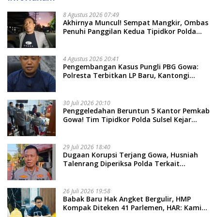
8 Agustus 2026 07:49
Akhirnya Muncul! Sempat Mangkir, Ombas
Penuhi Panggilan Kedua Tipidkor Polda
Sulsel, Dicecar 50 Pertanyaan
4 Agustus 2026 20:41
Pengembangan Kasus Pungli PBG Gowa:
Polresta Terbitkan LP Baru, Kantongi
Nama Calon Tersangka Berikutnya
30 Juli 2026 20:10
Penggeledahan Beruntun 5 Kantor Pemkab
Gowa! Tim Tipidkor Polda Sulsel Kejar
Bukti Korupsi Seragam Gratis Rp16 Miliar
29 Juli 2026 18:40
Dugaan Korupsi Terjang Gowa, Husniah
Talenrang Diperiksa Polda Terkait
Pengadaan Seragam Rp16 M
26 Juli 2026 19:58
​Babak Baru Hak Angket Bergulir, HMP
Kompak Diteken 41 Parlemen, HAR: Kami
Proses Sesuai Prosedur!