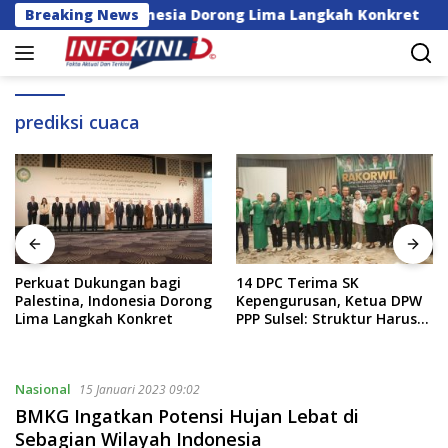
Langsung
Palestina, Indonesia Dorong Lima Langkah Konkret
Breaking News
ke
konten
prediksi cuaca
an bagi
14 DPC Terima SK
Mensos Tinjau S
nesia Dorong
Kepengurusan, Ketua DPW
Rakyat di Sudian
onkret
PPP Sulsel: Struktur Harus
Gubernur: Ini P
Benar-benar Kuat
Istimewa
Nasional
15 Januari 2023 09:02
BMKG Ingatkan Potensi Hujan Lebat di
Sebagian Wilayah Indonesia