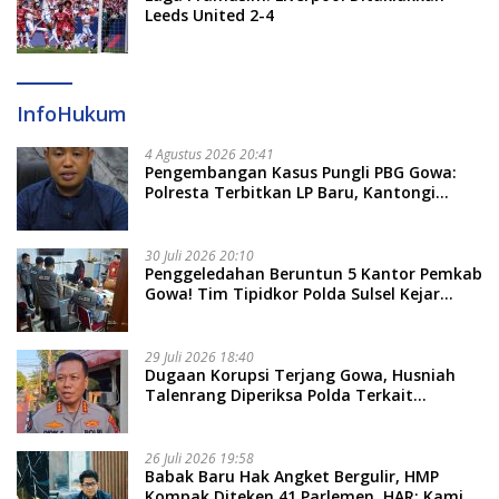
Leeds United 2-4
InfoHukum
4 Agustus 2026 20:41
Pengembangan Kasus Pungli PBG Gowa:
Polresta Terbitkan LP Baru, Kantongi
Nama Calon Tersangka Berikutnya
30 Juli 2026 20:10
Penggeledahan Beruntun 5 Kantor Pemkab
Gowa! Tim Tipidkor Polda Sulsel Kejar
Bukti Korupsi Seragam Gratis Rp16 Miliar
29 Juli 2026 18:40
Dugaan Korupsi Terjang Gowa, Husniah
Talenrang Diperiksa Polda Terkait
Pengadaan Seragam Rp16 M
26 Juli 2026 19:58
​Babak Baru Hak Angket Bergulir, HMP
Kompak Diteken 41 Parlemen, HAR: Kami