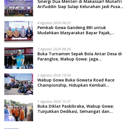
Sinergi Dua Menteri di Makassar! Munafri
Arifuddin Siap Sulap Kelurahan Jadi Pusat
Pertumbuhan Ekonomi Baru
4 Agustus 2026 08:25
Pemkab Gowa Gandeng BRI untuk
Mudahkan Masyarakat Bayar Pajak,
Targetkan PAD Rp307 Miliar
3 Agustus 2026 08:36
Buka Turnamen Sepak Bola Antar Desa di
Parangloe, Wabup Gowa: Jaga
Persaudaraan dan Sportivitas
2 Agustus 2026 10:58
Wabup Gowa Buka Gowata Road Race
Championship, Hidupkan Kembali
Semangat Otomotif Setelah 20 Tahun
Vakum
1 Agustus 2026 15:31
Buka Diklat Paskibraka, Wabup Gowa:
Tunjukkan Dedikasi, Semangat dan
Tanggung Jawab