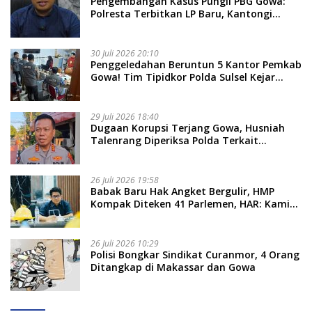
Pengembangan Kasus Pungli PBG Gowa:
Polresta Terbitkan LP Baru, Kantongi
Nama Calon Tersangka Berikutnya
30 Juli 2026 20:10
Penggeledahan Beruntun 5 Kantor Pemkab
Gowa! Tim Tipidkor Polda Sulsel Kejar
Bukti Korupsi Seragam Gratis Rp16 Miliar
29 Juli 2026 18:40
Dugaan Korupsi Terjang Gowa, Husniah
Talenrang Diperiksa Polda Terkait
Pengadaan Seragam Rp16 M
26 Juli 2026 19:58
​Babak Baru Hak Angket Bergulir, HMP
Kompak Diteken 41 Parlemen, HAR: Kami
Proses Sesuai Prosedur!
26 Juli 2026 10:29
Polisi Bongkar Sindikat Curanmor, 4 Orang
Ditangkap di Makassar dan Gowa