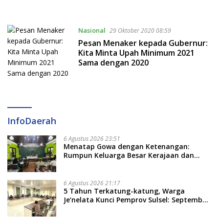
Nasional
29 Oktober 2020 08:59
Pesan Menaker kepada Gubernur:
Kita Minta Upah Minimum 2021
Sama dengan 2020
InfoDaerah
6 Agustus 2026 23:51
Menatap Gowa dengan Ketenangan:
Rumpun Keluarga Besar Kerajaan dan
Bate Salapang Respon Klaim Sepihak,
Tekankan Jalur Musyawarah, Ingatkan
Soal Adat dan Adab
6 Agustus 2026 21:17
5 Tahun Terkatung-katung, Warga
Je’nelata Kunci Pemprov Sulsel: September
2026 Penlok Rampung!