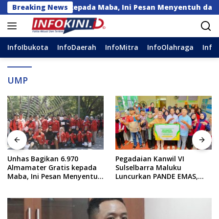
Langsung
ater Gratis kepada Maba, Ini Pesan Menyentuh dari Rekto
Breaking News
ke
konten
InfoIbukota
InfoDaerah
InfoMitra
InfoOlahraga
Info
UMP
Pegadaian Kanwil VI
Panggil Menteri Investasi,
Sulselbarra Maluku
Prabowo Terima Laporan
Luncurkan PANDE EMAS,
Perkembangan Kampung
Dorong Kemandirian
Haji dan Kinerja BUMN
Ekonomi Masyarakat