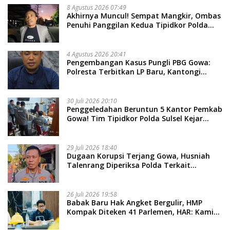
8 Agustus 2026 07:49
Akhirnya Muncul! Sempat Mangkir, Ombas
Penuhi Panggilan Kedua Tipidkor Polda
Sulsel, Dicecar 50 Pertanyaan
4 Agustus 2026 20:41
Pengembangan Kasus Pungli PBG Gowa:
Polresta Terbitkan LP Baru, Kantongi
Nama Calon Tersangka Berikutnya
30 Juli 2026 20:10
Penggeledahan Beruntun 5 Kantor Pemkab
Gowa! Tim Tipidkor Polda Sulsel Kejar
Bukti Korupsi Seragam Gratis Rp16 Miliar
29 Juli 2026 18:40
Dugaan Korupsi Terjang Gowa, Husniah
Talenrang Diperiksa Polda Terkait
Pengadaan Seragam Rp16 M
26 Juli 2026 19:58
​Babak Baru Hak Angket Bergulir, HMP
Kompak Diteken 41 Parlemen, HAR: Kami
Proses Sesuai Prosedur!