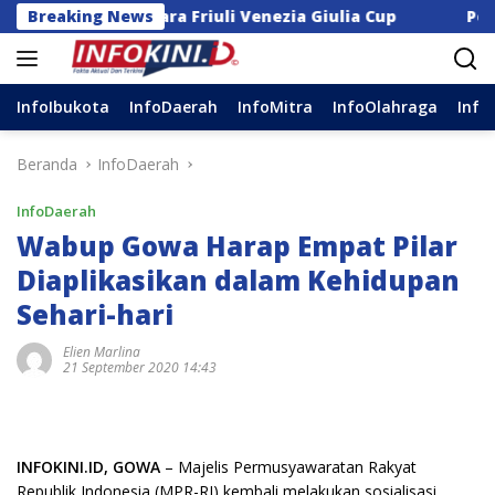
Langsung
agal Juara Friuli Venezia Giulia Cup
Breaking News
Perkuat Dukun
ke
konten
InfoIbukota
InfoDaerah
InfoMitra
InfoOlahraga
Info
Beranda
InfoDaerah
InfoDaerah
Wabup Gowa Harap Empat Pilar
Diaplikasikan dalam Kehidupan
Sehari-hari
Elien Marlina
21 September 2020 14:43
INFOKINI.ID, GOWA
– Majelis Permusyawaratan Rakyat
Republik Indonesia (MPR-RI) kembali melakukan sosialisasi