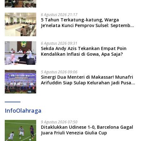
Bate Salapang Respon Klaim Sepihak,
Tekankan Jalur Musyawarah, Ingatkan
Soal Adat dan Adab
6 Agustus 2026 21:17
5 Tahun Terkatung-katung, Warga
Je’nelata Kunci Pemprov Sulsel: September
2026 Penlok Rampung!
6 Agustus 2026 09:31
Sekda Andy Azis Tekankan Empat Poin
Kendalikan Inflasi di Gowa, Apa Saja?
5 Agustus 2026 09:06
Sinergi Dua Menteri di Makassar! Munafri
Arifuddin Siap Sulap Kelurahan Jadi Pusat
Pertumbuhan Ekonomi Baru
InfoOlahraga
9 Agustus 2026 07:50
Ditaklukkan Udinese 1-0, Barcelona Gagal
Juara Friuli Venezia Giulia Cup