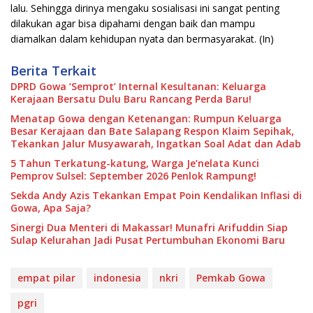
lalu. Sehingga dirinya mengaku sosialisasi ini sangat penting
dilakukan agar bisa dipahami dengan baik dan mampu
diamalkan dalam kehidupan nyata dan bermasyarakat. (In)
Berita Terkait
DPRD Gowa ‘Semprot’ Internal Kesultanan: Keluarga
Kerajaan Bersatu Dulu Baru Rancang Perda Baru!
Menatap Gowa dengan Ketenangan: Rumpun Keluarga
Besar Kerajaan dan Bate Salapang Respon Klaim Sepihak,
Tekankan Jalur Musyawarah, Ingatkan Soal Adat dan Adab
5 Tahun Terkatung-katung, Warga Je’nelata Kunci
Pemprov Sulsel: September 2026 Penlok Rampung!
Sekda Andy Azis Tekankan Empat Poin Kendalikan Inflasi di
Gowa, Apa Saja?
Sinergi Dua Menteri di Makassar! Munafri Arifuddin Siap
Sulap Kelurahan Jadi Pusat Pertumbuhan Ekonomi Baru
empat pilar
indonesia
nkri
Pemkab Gowa
pgri