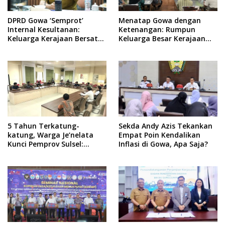
DPRD Gowa ‘Semprot’
Menatap Gowa dengan
Internal Kesultanan:
Ketenangan: Rumpun
Keluarga Kerajaan Bersatu
Keluarga Besar Kerajaan
Dulu Baru Rancang Perda
dan Bate Salapang Respon
Baru!
Klaim Sepihak, Tekankan
Jalur Musyawarah,
Ingatkan Soal Adat dan
Adab
5 Tahun Terkatung-
Sekda Andy Azis Tekankan
katung, Warga Je’nelata
Empat Poin Kendalikan
Kunci Pemprov Sulsel:
Inflasi di Gowa, Apa Saja?
September 2026 Penlok
Rampung!