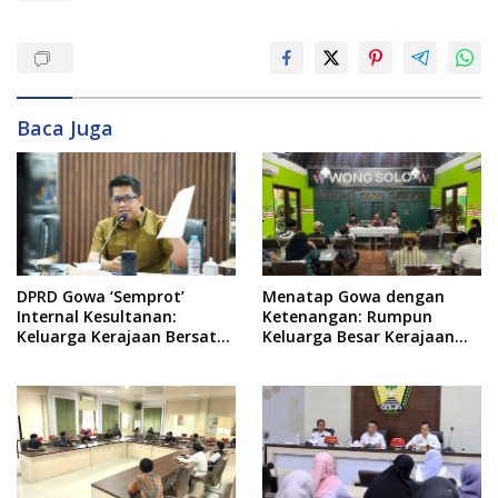
Baca Juga
DPRD Gowa ‘Semprot’
Menatap Gowa dengan
Internal Kesultanan:
Ketenangan: Rumpun
Keluarga Kerajaan Bersatu
Keluarga Besar Kerajaan
Dulu Baru Rancang Perda
dan Bate Salapang Respon
Baru!
Klaim Sepihak, Tekankan
Jalur Musyawarah,
Ingatkan Soal Adat dan
Adab