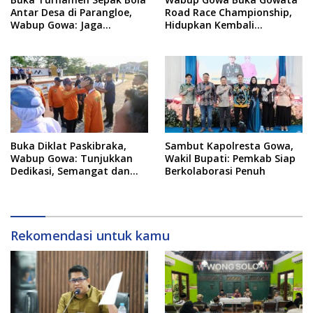
Antar Desa di Parangloe,
Road Race Championship,
Wabup Gowa: Jaga
Hidupkan Kembali
Persaudaraan dan
Semangat Otomotif
Sportivitas
Setelah 20 Tahun Vakum
Buka Diklat Paskibraka,
Sambut Kapolresta Gowa,
Wabup Gowa: Tunjukkan
Wakil Bupati: Pemkab Siap
Dedikasi, Semangat dan
Berkolaborasi Penuh
Tanggung Jawab
Rekomendasi untuk kamu