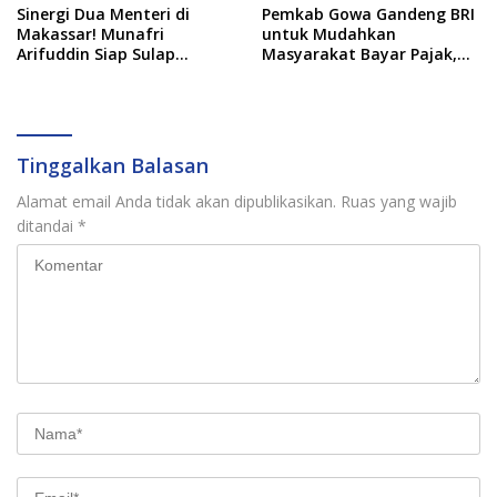
Sinergi Dua Menteri di
Pemkab Gowa Gandeng BRI
Makassar! Munafri
untuk Mudahkan
Arifuddin Siap Sulap
Masyarakat Bayar Pajak,
Kelurahan Jadi Pusat
Targetkan PAD Rp307 Miliar
Pertumbuhan Ekonomi
Baru
Tinggalkan Balasan
Alamat email Anda tidak akan dipublikasikan.
Ruas yang wajib
ditandai
*