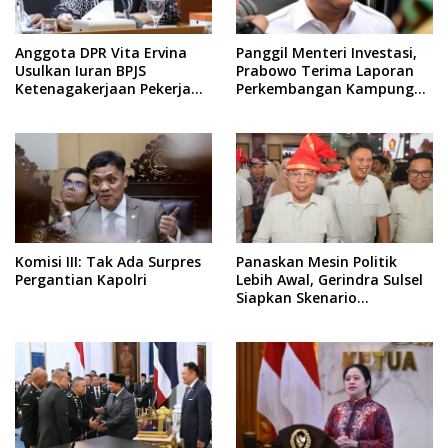
Anggota DPR Vita Ervina
Panggil Menteri Investasi,
Usulkan Iuran BPJS
Prabowo Terima Laporan
Ketenagakerjaan Pekerja
Perkembangan Kampung
Informal Ditanggung
Haji dan Kinerja BUMN
Negara
Komisi III: Tak Ada Surpres
Panaskan Mesin Politik
Pergantian Kapolri
Lebih Awal, Gerindra Sulsel
Siapkan Skenario
Kemenangan Total Menuju
Pemilu 2029