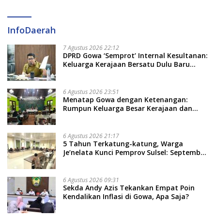
InfoDaerah
7 Agustus 2026 22:12
DPRD Gowa ‘Semprot’ Internal Kesultanan:
Keluarga Kerajaan Bersatu Dulu Baru
Rancang Perda Baru!
6 Agustus 2026 23:51
Menatap Gowa dengan Ketenangan:
Rumpun Keluarga Besar Kerajaan dan
Bate Salapang Respon Klaim Sepihak,
Tekankan Jalur Musyawarah, Ingatkan
Soal Adat dan Adab
6 Agustus 2026 21:17
5 Tahun Terkatung-katung, Warga
Je’nelata Kunci Pemprov Sulsel: September
2026 Penlok Rampung!
6 Agustus 2026 09:31
Sekda Andy Azis Tekankan Empat Poin
Kendalikan Inflasi di Gowa, Apa Saja?