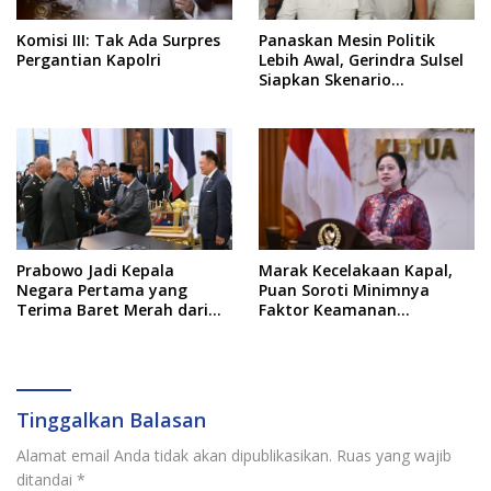
Komisi III: Tak Ada Surpres
Panaskan Mesin Politik
Pergantian Kapolri
Lebih Awal, Gerindra Sulsel
Siapkan Skenario
Kemenangan Total Menuju
Pemilu 2029
Prabowo Jadi Kepala
Marak Kecelakaan Kapal,
Negara Pertama yang
Puan Soroti Minimnya
Terima Baret Merah dari
Faktor Keamanan
Pasukan Khusus Thailand
Transportasi Laut
Tinggalkan Balasan
Alamat email Anda tidak akan dipublikasikan.
Ruas yang wajib
ditandai
*