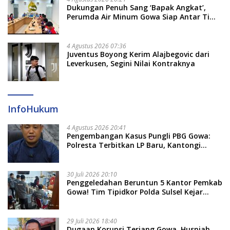
Dukungan Penuh Sang ‘Bapak Angkat’,
Perumda Air Minum Gowa Siap Antar Tim
Dayung Raih Prestasi Puncak
4 Agustus 2026 07:36
Juventus Boyong Kerim Alajbegovic dari
Leverkusen, Segini Nilai Kontraknya
InfoHukum
4 Agustus 2026 20:41
Pengembangan Kasus Pungli PBG Gowa:
Polresta Terbitkan LP Baru, Kantongi
Nama Calon Tersangka Berikutnya
30 Juli 2026 20:10
Penggeledahan Beruntun 5 Kantor Pemkab
Gowa! Tim Tipidkor Polda Sulsel Kejar
Bukti Korupsi Seragam Gratis Rp16 Miliar
29 Juli 2026 18:40
Dugaan Korupsi Terjang Gowa, Husniah