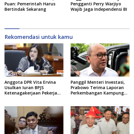
Pengganti Perry Warjiyo
Puan: Pemerintah Harus
Wajib Jaga Independensi BI
Bertindak Sekarang
Rekomendasi untuk kamu
Anggota DPR Vita Ervina
Panggil Menteri Investasi,
Usulkan Iuran BPJS
Prabowo Terima Laporan
Ketenagakerjaan Pekerja
Perkembangan Kampung
Informal Ditanggung
Haji dan Kinerja BUMN
Negara