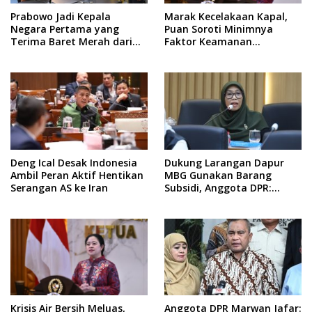
Prabowo Jadi Kepala
Marak Kecelakaan Kapal,
Negara Pertama yang
Puan Soroti Minimnya
Terima Baret Merah dari
Faktor Keamanan
Pasukan Khusus Thailand
Transportasi Laut
Deng Ical Desak Indonesia
Dukung Larangan Dapur
Ambil Peran Aktif Hentikan
MBG Gunakan Barang
Serangan AS ke Iran
Subsidi, Anggota DPR:
Kualitas Layanan Harus
Tetap Dijaga
Anggota DPR Marwan Jafar:
Krisis Air Bersih Meluas,