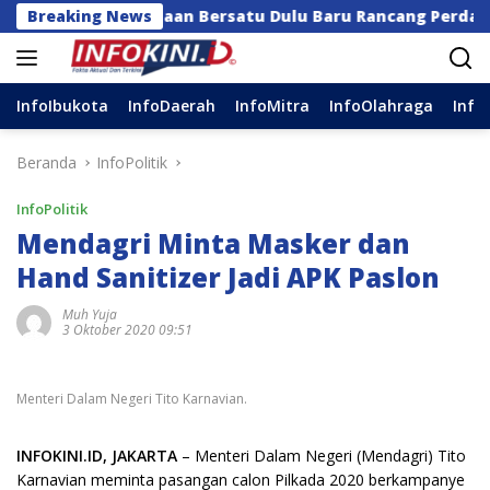
Langsung
a Kerajaan Bersatu Dulu Baru Rancang Perda Baru!
Breaking News
ke
konten
InfoIbukota
InfoDaerah
InfoMitra
InfoOlahraga
Info
Beranda
InfoPolitik
InfoPolitik
Mendagri Minta Masker dan
Hand Sanitizer Jadi APK Paslon
Muh Yuja
3 Oktober 2020 09:51
Menteri Dalam Negeri Tito Karnavian.
INFOKINI.ID, JAKARTA
– Menteri Dalam Negeri (Mendagri) Tito
Karnavian meminta pasangan calon Pilkada 2020 berkampanye