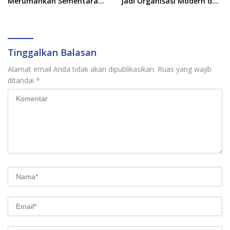
Merumahkan Sementara
Jadi Organisasi Modern dan
Anaknya Usai Insiden Gigit
Inklusif
Teman
Tinggalkan Balasan
Alamat email Anda tidak akan dipublikasikan.
Ruas yang wajib
ditandai
*