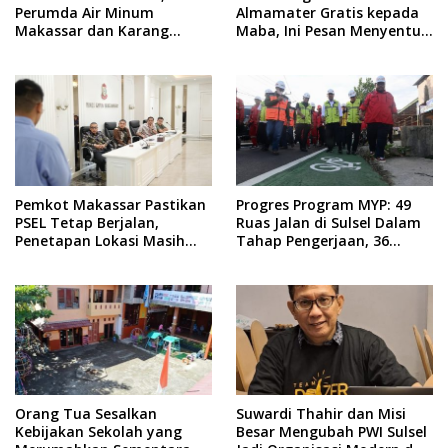
Perumda Air Minum
Almamater Gratis kepada
Makassar dan Karang
Maba, Ini Pesan Menyentuh
Taruna Gelar Donor Darah
dari Rektor
Pemkot Makassar Pastikan
Progres Program MYP: 49
PSEL Tetap Berjalan,
Ruas Jalan di Sulsel Dalam
Penetapan Lokasi Masih
Tahap Pengerjaan, 36
Dibahas
Masih Perencanaan
Orang Tua Sesalkan
Suwardi Thahir dan Misi
Kebijakan Sekolah yang
Besar Mengubah PWI Sulsel