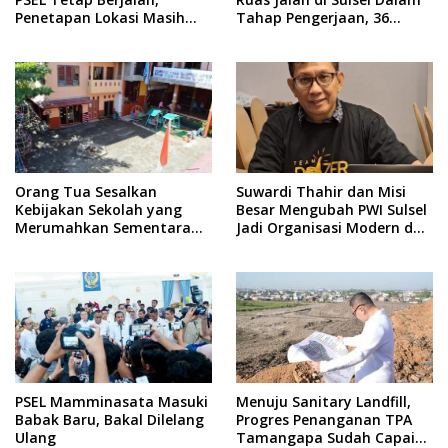
Penetapan Lokasi Masih
Tahap Pengerjaan, 36
Dibahas
Masih Perencanaan
Orang Tua Sesalkan
Suwardi Thahir dan Misi
Kebijakan Sekolah yang
Besar Mengubah PWI Sulsel
Merumahkan Sementara
Jadi Organisasi Modern dan
Anaknya Usai Insiden Gigit
Inklusif
Teman
PSEL Mamminasata Masuki
Menuju Sanitary Landfill,
Babak Baru, Bakal Dilelang
Progres Penanganan TPA
Ulang
Tamangapa Sudah Capai