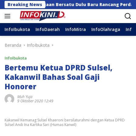
Langsung
a Kerajaan Bersatu Dulu Baru Rancang Perda Baru!
Breaking News
ke
konten
InfoIbukota
InfoDaerah
InfoMitra
InfoOlahraga
Info
Beranda
InfoIbukota
InfoIbukota
Bertemu Ketua DPRD Sulsel,
Kakanwil Bahas Soal Gaji
Honorer
Muh Yuja
9 Oktober 2020 12:49
Kakanwil Kemanag Sulsel Khaeroni bersilaturahmi dengan Ketua DPRD
Sulsel Andi Ina Kartika Sari (Humas Kanwil)