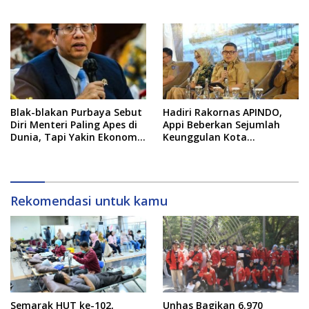
93 Persen
Blak-blakan Purbaya Sebut
Hadiri Rakornas APINDO,
Diri Menteri Paling Apes di
Appi Beberkan Sejumlah
Dunia, Tapi Yakin Ekonomi
Keunggulan Kota
RI Mampu Tembus 6 Persen
Makassar, Apa Saja?
Rekomendasi untuk kamu
Semarak HUT ke-102,
Unhas Bagikan 6.970