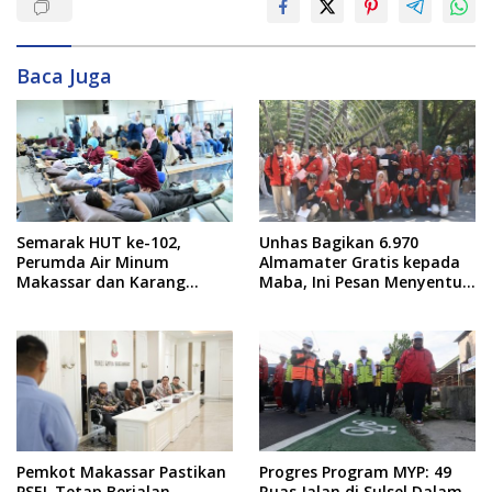
Baca Juga
Semarak HUT ke-102,
Unhas Bagikan 6.970
Perumda Air Minum
Almamater Gratis kepada
Makassar dan Karang
Maba, Ini Pesan Menyentuh
Taruna Gelar Donor Darah
dari Rektor
Pemkot Makassar Pastikan
Progres Program MYP: 49
PSEL Tetap Berjalan,
Ruas Jalan di Sulsel Dalam