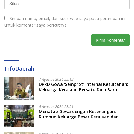
Simpan nama, email, dan situs web saya pada peramban ini
untuk komentar saya berikutnya.
InfoDaerah
7 Agustus 2026 22:12
DPRD Gowa ‘Semprot’ Internal Kesultanan:
Keluarga Kerajaan Bersatu Dulu Baru
Rancang Perda Baru!
6 Agustus 2026 23:51
Menatap Gowa dengan Ketenangan:
Rumpun Keluarga Besar Kerajaan dan
Bate Salapang Respon Klaim Sepihak,
Tekankan Jalur Musyawarah, Ingatkan
Soal Adat dan Adab
6 Agustus 2026 21:17