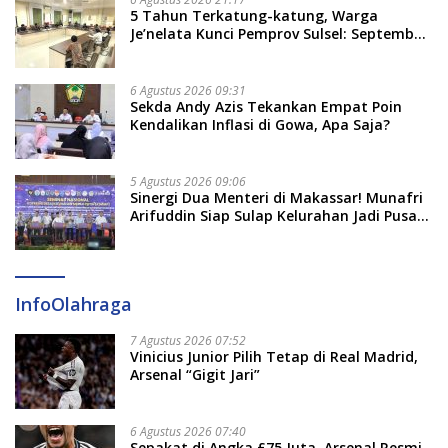
5 Tahun Terkatung-katung, Warga
Je’nelata Kunci Pemprov Sulsel: September
2026 Penlok Rampung!
6 Agustus 2026 09:31
Sekda Andy Azis Tekankan Empat Poin
Kendalikan Inflasi di Gowa, Apa Saja?
5 Agustus 2026 09:06
Sinergi Dua Menteri di Makassar! Munafri
Arifuddin Siap Sulap Kelurahan Jadi Pusat
Pertumbuhan Ekonomi Baru
InfoOlahraga
7 Agustus 2026 07:52
Vinicius Junior Pilih Tetap di Real Madrid,
Arsenal “Gigit Jari”
6 Agustus 2026 07:40
Sepakat di Angka £75 Juta, Arsenal Resmi