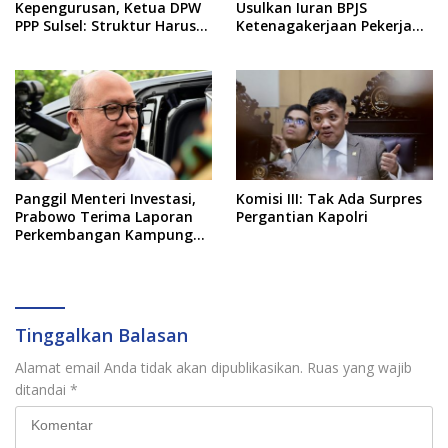
Kepengurusan, Ketua DPW
Usulkan Iuran BPJS
PPP Sulsel: Struktur Harus
Ketenagakerjaan Pekerja
Benar-benar Kuat
Informal Ditanggung
Negara
Panggil Menteri Investasi,
Komisi III: Tak Ada Surpres
Prabowo Terima Laporan
Pergantian Kapolri
Perkembangan Kampung
Haji dan Kinerja BUMN
Tinggalkan Balasan
Alamat email Anda tidak akan dipublikasikan.
Ruas yang wajib
ditandai
*