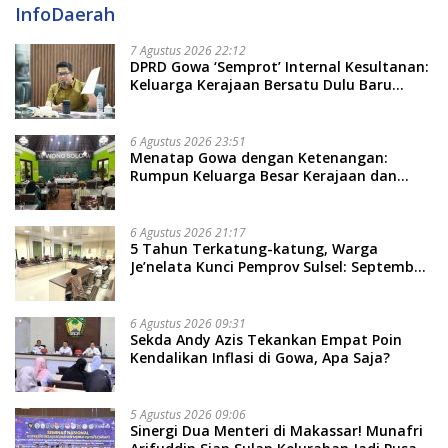
InfoDaerah
7 Agustus 2026 22:12
DPRD Gowa ‘Semprot’ Internal Kesultanan:
Keluarga Kerajaan Bersatu Dulu Baru
Rancang Perda Baru!
6 Agustus 2026 23:51
Menatap Gowa dengan Ketenangan:
Rumpun Keluarga Besar Kerajaan dan
Bate Salapang Respon Klaim Sepihak,
Tekankan Jalur Musyawarah, Ingatkan
Soal Adat dan Adab
6 Agustus 2026 21:17
5 Tahun Terkatung-katung, Warga
Je’nelata Kunci Pemprov Sulsel: September
2026 Penlok Rampung!
6 Agustus 2026 09:31
Sekda Andy Azis Tekankan Empat Poin
Kendalikan Inflasi di Gowa, Apa Saja?
5 Agustus 2026 09:06
Sinergi Dua Menteri di Makassar! Munafri