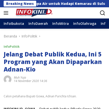
Langsung
Pompa Air untuk Hadapi Kemarau di Sulsel
Breaking News
Insiden
ke
konten
InfoIbukota
InfoDaerah
InfoMitra
InfoOlahraga
Info
Beranda
InfoPolitik
InfoPolitik
Jelang Debat Publik Kedua, Ini 5
Program yang Akan Dipaparkan
Adnan-Kio
Muh Yuja
14 November 2020 14:36
Calon petahana Bupati Gowa, Adnan Purichta Ichsan.
INFOKINI.ID, GOWA
– Debat publik kedua Pilkada Gowa 2020