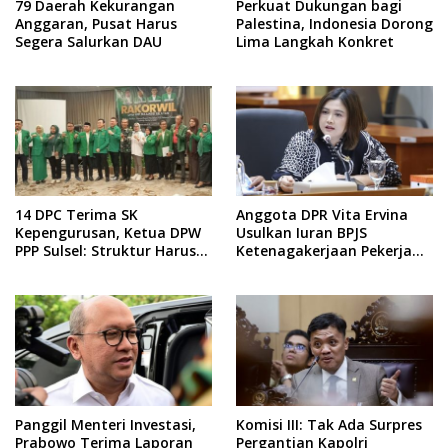
79 Daerah Kekurangan
Perkuat Dukungan bagi
Anggaran, Pusat Harus
Palestina, Indonesia Dorong
Segera Salurkan DAU
Lima Langkah Konkret
14 DPC Terima SK
Anggota DPR Vita Ervina
Kepengurusan, Ketua DPW
Usulkan Iuran BPJS
PPP Sulsel: Struktur Harus
Ketenagakerjaan Pekerja
Benar-benar Kuat
Informal Ditanggung
Negara
Panggil Menteri Investasi,
Komisi III: Tak Ada Surpres
Prabowo Terima Laporan
Pergantian Kapolri