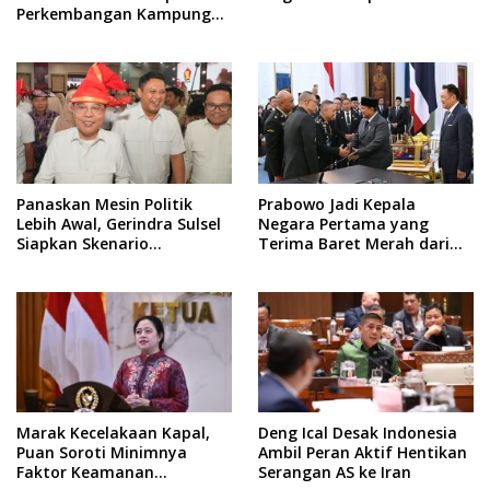
Perkembangan Kampung
Haji dan Kinerja BUMN
Panaskan Mesin Politik
Prabowo Jadi Kepala
Lebih Awal, Gerindra Sulsel
Negara Pertama yang
Siapkan Skenario
Terima Baret Merah dari
Kemenangan Total Menuju
Pasukan Khusus Thailand
Pemilu 2029
Marak Kecelakaan Kapal,
Deng Ical Desak Indonesia
Puan Soroti Minimnya
Ambil Peran Aktif Hentikan
Faktor Keamanan
Serangan AS ke Iran