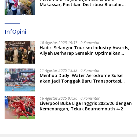
Makassar, Pastikan Distribusi Biosolar
Berjalan Optimal
InfOpini
10 Agustus 2025 19:37
0 Komentar
Hadiri Selangor Tourism Industry Awards,
Aliyah Berharap Semakin Optimalkan
Pariwisata
11 Agustus 2025 15:52
0 Komentar
Menhub Dudy: Water Aerodrome Sulsel
akan Jadi Tonggak Baru Transportasi
Nasional
16 Agustus 2025 07:36
0 Komentar
Liverpool Buka Liga Inggris 2025/26 dengan
Kemenangan, Tekuk Bournemouth 4-2