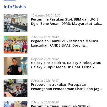
InfoEkobis
10 Agustus 2026 12:30
Pertamina Pastikan Stok BBM dan LPG 3
Kg di Bone Aman, DPRD: Masyarakat tak
Perlu Khawatir
7 Agustus 2026 10:42
Pegadaian Kanwil VI Sulselbarra Maluku
Luncurkan PANDE EMAS, Dorong
Kemandirian Ekonomi Masyarakat
6 Agustus 2026 18:42
Galaxy Z Fold8 Ultra, Galaxy Z Fold8, atau
Galaxy Z Flip8: Mana HP Lipat Terbaik
Untukmu di 2026?
5 Agustus 2026 10:47
Prabowo Instruksikan Percepatan
Penanganan Pemadaman Listrik dan Jaga
Stabilitas Harga BBM
3 Agustus 2026 09:28
Pertamina Tinjau Sejumlah SPBU di