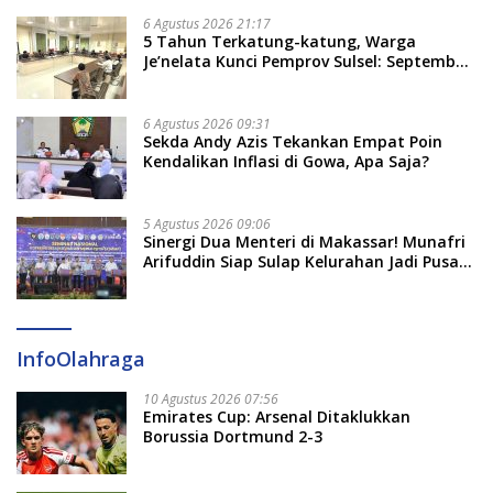
Tekankan Jalur Musyawarah, Ingatkan
Soal Adat dan Adab
6 Agustus 2026 21:17
5 Tahun Terkatung-katung, Warga
Je’nelata Kunci Pemprov Sulsel: September
2026 Penlok Rampung!
6 Agustus 2026 09:31
Sekda Andy Azis Tekankan Empat Poin
Kendalikan Inflasi di Gowa, Apa Saja?
5 Agustus 2026 09:06
Sinergi Dua Menteri di Makassar! Munafri
Arifuddin Siap Sulap Kelurahan Jadi Pusat
Pertumbuhan Ekonomi Baru
InfoOlahraga
10 Agustus 2026 07:56
Emirates Cup: Arsenal Ditaklukkan
Borussia Dortmund 2-3