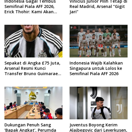
Indonesia Gagal Tembus
Vinicius Junior Pilih Tetap di
Semifinal Piala AFF 2026,
Real Madrid, Arsenal “Gigit
Erick Thohir: Kami Akan
Jari”
Lakukan Evaluasi
Sepakat di Angka £75 Juta,
Indonesia Wajib Kalahkan
Arsenal Resmi Kunci
Singapura untuk Lolos ke
Transfer Bruno Guimaraes
Semifinal Piala AFF 2026
dari Newcastle
Dukungan Penuh Sang
Juventus Boyong Kerim
‘Bapak Angkat’, Perumda
Alajbegovic dari Leverkusen,