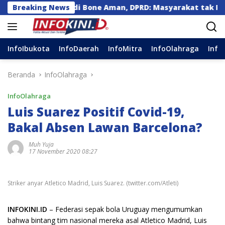
Langsung
G 3 Kg di Bone Aman, DPRD: Masyarakat tak Perlu Khawati
Breaking News
ke
konten
InfoIbukota
InfoDaerah
InfoMitra
InfoOlahraga
Info
Beranda
InfoOlahraga
InfoOlahraga
Luis Suarez Positif Covid-19,
Bakal Absen Lawan Barcelona?
Muh Yuja
17 November 2020 08:27
Striker anyar Atletico Madrid, Luis Suarez. (twitter.com/Atleti)
INFOKINI.ID
– Federasi sepak bola Uruguay mengumumkan
bahwa bintang tim nasional mereka asal Atletico Madrid, Luis