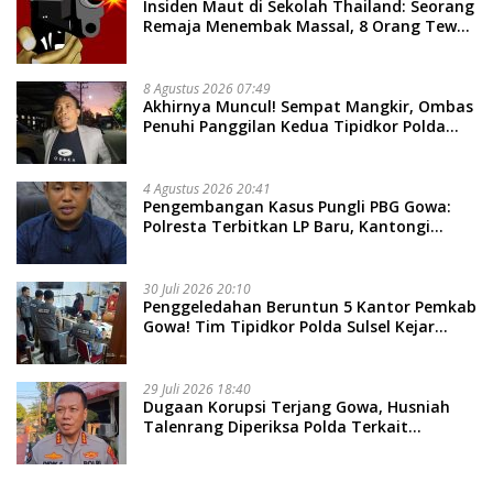
Insiden Maut di Sekolah Thailand: Seorang
Remaja Menembak Massal, 8 Orang Tewas
dan 14 Lainnya Dirawat Intensif
8 Agustus 2026 07:49
Akhirnya Muncul! Sempat Mangkir, Ombas
Penuhi Panggilan Kedua Tipidkor Polda
Sulsel, Dicecar 50 Pertanyaan
4 Agustus 2026 20:41
Pengembangan Kasus Pungli PBG Gowa:
Polresta Terbitkan LP Baru, Kantongi
Nama Calon Tersangka Berikutnya
30 Juli 2026 20:10
Penggeledahan Beruntun 5 Kantor Pemkab
Gowa! Tim Tipidkor Polda Sulsel Kejar
Bukti Korupsi Seragam Gratis Rp16 Miliar
29 Juli 2026 18:40
Dugaan Korupsi Terjang Gowa, Husniah
Talenrang Diperiksa Polda Terkait
Pengadaan Seragam Rp16 M