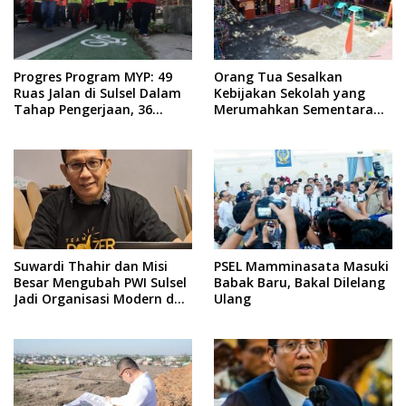
Progres Program MYP: 49
Orang Tua Sesalkan
Ruas Jalan di Sulsel Dalam
Kebijakan Sekolah yang
Tahap Pengerjaan, 36
Merumahkan Sementara
Masih Perencanaan
Anaknya Usai Insiden Gigit
Teman
Suwardi Thahir dan Misi
PSEL Mamminasata Masuki
Besar Mengubah PWI Sulsel
Babak Baru, Bakal Dilelang
Jadi Organisasi Modern dan
Ulang
Inklusif