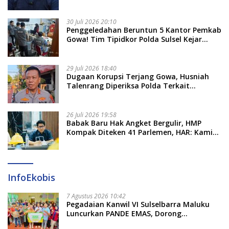
Nama Calon Tersangka Berikutnya
30 Juli 2026 20:10
Penggeledahan Beruntun 5 Kantor Pemkab
Gowa! Tim Tipidkor Polda Sulsel Kejar
Bukti Korupsi Seragam Gratis Rp16 Miliar
29 Juli 2026 18:40
Dugaan Korupsi Terjang Gowa, Husniah
Talenrang Diperiksa Polda Terkait
Pengadaan Seragam Rp16 M
26 Juli 2026 19:58
​Babak Baru Hak Angket Bergulir, HMP
Kompak Diteken 41 Parlemen, HAR: Kami
Proses Sesuai Prosedur!
InfoEkobis
7 Agustus 2026 10:42
Pegadaian Kanwil VI Sulselbarra Maluku
Luncurkan PANDE EMAS, Dorong
Kemandirian Ekonomi Masyarakat