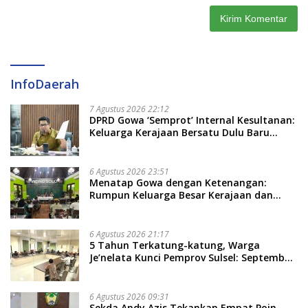
InfoDaerah
7 Agustus 2026 22:12
DPRD Gowa ‘Semprot’ Internal Kesultanan:
Keluarga Kerajaan Bersatu Dulu Baru
Rancang Perda Baru!
6 Agustus 2026 23:51
Menatap Gowa dengan Ketenangan:
Rumpun Keluarga Besar Kerajaan dan
Bate Salapang Respon Klaim Sepihak,
Tekankan Jalur Musyawarah, Ingatkan
Soal Adat dan Adab
6 Agustus 2026 21:17
5 Tahun Terkatung-katung, Warga
Je’nelata Kunci Pemprov Sulsel: September
2026 Penlok Rampung!
6 Agustus 2026 09:31
Sekda Andy Azis Tekankan Empat Poin