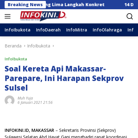
Langsung
sia Dorong Lima Langkah Konkret
Breaking News
14 DPC Terima SK
ke
konten
InfoIbukota
InfoDaerah
InfoMitra
InfoOlahraga
Info
Beranda
InfoIbukota
InfoIbukota
Soal Kereta Api Makassar-
Parepare, Ini Harapan Sekprov
Sulsel
Muh Yuja
6 Januari 2021 21:56
INFOKINI.ID, MAKASSAR
– Sekretaris Provinsi (Sekprov)
Sulawesi Selatan Abd Hayat Gani menghadiri rapat koordinasi