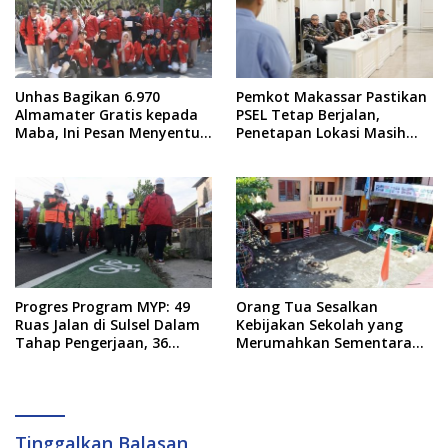
Unhas Bagikan 6.970
Pemkot Makassar Pastikan
Almamater Gratis kepada
PSEL Tetap Berjalan,
Maba, Ini Pesan Menyentuh
Penetapan Lokasi Masih
dari Rektor
Dibahas
Progres Program MYP: 49
Orang Tua Sesalkan
Ruas Jalan di Sulsel Dalam
Kebijakan Sekolah yang
Tahap Pengerjaan, 36
Merumahkan Sementara
Masih Perencanaan
Anaknya Usai Insiden Gigit
Teman
Tinggalkan Balasan