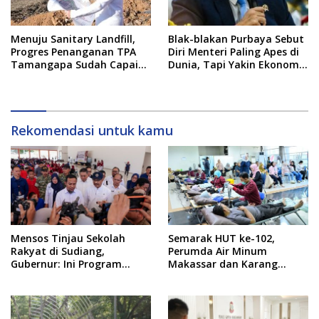
Menuju Sanitary Landfill,
Blak-blakan Purbaya Sebut
Progres Penanganan TPA
Diri Menteri Paling Apes di
Tamangapa Sudah Capai
Dunia, Tapi Yakin Ekonomi
93 Persen
RI Mampu Tembus 6 Persen
Rekomendasi untuk kamu
Mensos Tinjau Sekolah
Semarak HUT ke-102,
Rakyat di Sudiang,
Perumda Air Minum
Gubernur: Ini Program
Makassar dan Karang
Istimewa
Taruna Gelar Donor Darah