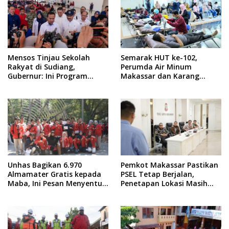
Mensos Tinjau Sekolah
Semarak HUT ke-102,
Rakyat di Sudiang,
Perumda Air Minum
Gubernur: Ini Program
Makassar dan Karang
Istimewa
Taruna Gelar Donor Darah
Unhas Bagikan 6.970
Pemkot Makassar Pastikan
Almamater Gratis kepada
PSEL Tetap Berjalan,
Maba, Ini Pesan Menyentuh
Penetapan Lokasi Masih
dari Rektor
Dibahas