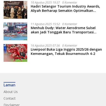
10 Agustus 2025 19:37
0 Komentar
Hadiri Selangor Tourism Industry Awards,
Aliyah Berharap Semakin Optimalkan
Pariwisata
11 Agustus 2025 15:52
0 Komentar
Menhub Dudy: Water Aerodrome Sulsel
akan Jadi Tonggak Baru Transportasi
Nasional
16 Agustus 2025 07:36
0 Komentar
Liverpool Buka Liga Inggris 2025/26 dengan
Kemenangan, Tekuk Bournemouth 4-2
Laman
About Us
Contact
Disclaimer