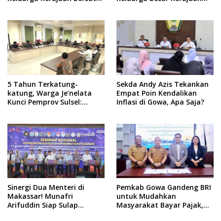
Dulu Baru Rancang Perda
dan Bate Salapang Respon
Baru!
Klaim Sepihak, Tekankan
Jalur Musyawarah,
Ingatkan Soal Adat dan
Adab
5 Tahun Terkatung-
Sekda Andy Azis Tekankan
katung, Warga Je’nelata
Empat Poin Kendalikan
Kunci Pemprov Sulsel:
Inflasi di Gowa, Apa Saja?
September 2026 Penlok
Rampung!
Sinergi Dua Menteri di
Pemkab Gowa Gandeng BRI
Makassar! Munafri
untuk Mudahkan
Arifuddin Siap Sulap
Masyarakat Bayar Pajak,
Kelurahan Jadi Pusat
Targetkan PAD Rp307 Miliar