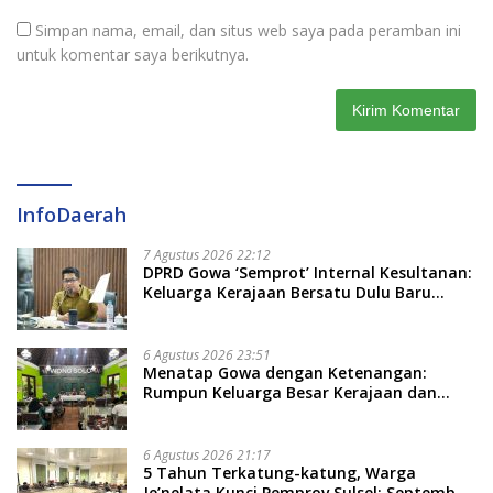
Simpan nama, email, dan situs web saya pada peramban ini
untuk komentar saya berikutnya.
InfoDaerah
7 Agustus 2026 22:12
DPRD Gowa ‘Semprot’ Internal Kesultanan:
Keluarga Kerajaan Bersatu Dulu Baru
Rancang Perda Baru!
6 Agustus 2026 23:51
Menatap Gowa dengan Ketenangan:
Rumpun Keluarga Besar Kerajaan dan
Bate Salapang Respon Klaim Sepihak,
Tekankan Jalur Musyawarah, Ingatkan
Soal Adat dan Adab
6 Agustus 2026 21:17
5 Tahun Terkatung-katung, Warga
Je’nelata Kunci Pemprov Sulsel: September