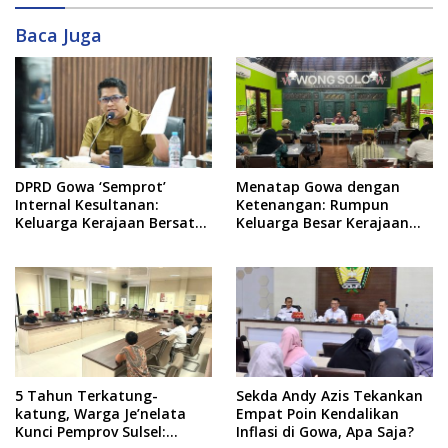
Baca Juga
DPRD Gowa ‘Semprot’
Menatap Gowa dengan
Internal Kesultanan:
Ketenangan: Rumpun
Keluarga Kerajaan Bersatu
Keluarga Besar Kerajaan
Dulu Baru Rancang Perda
dan Bate Salapang Respon
Baru!
Klaim Sepihak, Tekankan
Jalur Musyawarah,
Ingatkan Soal Adat dan
Adab
5 Tahun Terkatung-
Sekda Andy Azis Tekankan
katung, Warga Je’nelata
Empat Poin Kendalikan
Kunci Pemprov Sulsel:
Inflasi di Gowa, Apa Saja?