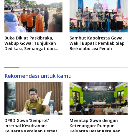
Buka Diklat Paskibraka,
Sambut Kapolresta Gowa,
Wabup Gowa: Tunjukkan
Wakil Bupati: Pemkab Siap
Dedikasi, Semangat dan
Berkolaborasi Penuh
Tanggung Jawab
Rekomendasi untuk kamu
DPRD Gowa ‘Semprot’
Menatap Gowa dengan
Internal Kesultanan:
Ketenangan: Rumpun
Keluarga Kerajaan Bersatu
Keluarga Besar Kerajaan