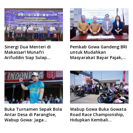
September 2026 Penlok
Rampung!
Sinergi Dua Menteri di
Pemkab Gowa Gandeng BRI
Makassar! Munafri
untuk Mudahkan
Arifuddin Siap Sulap
Masyarakat Bayar Pajak,
Kelurahan Jadi Pusat
Targetkan PAD Rp307 Miliar
Pertumbuhan Ekonomi
Baru
Buka Turnamen Sepak Bola
Wabup Gowa Buka Gowata
Antar Desa di Parangloe,
Road Race Championship,
Wabup Gowa: Jaga
Hidupkan Kembali
Persaudaraan dan
Semangat Otomotif
Sportivitas
Setelah 20 Tahun Vakum