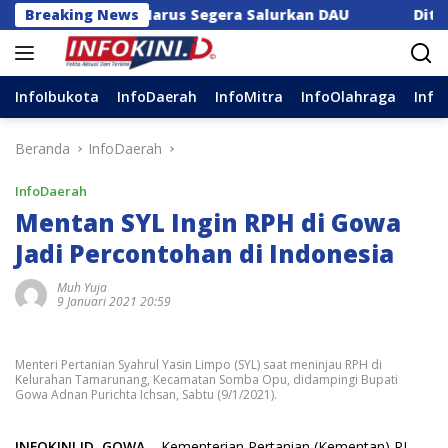
Langsung
, Pusat Harus Segera Salurkan DAU
Breaking News
Ditaklukkan Udi
ke
konten
InfoIbukota
InfoDaerah
InfoMitra
InfoOlahraga
Info
Beranda
InfoDaerah
InfoDaerah
Mentan SYL Ingin RPH di Gowa
Jadi Percontohan di Indonesia
Muh Yuja
9 Januari 2021 20:59
Menteri Pertanian Syahrul Yasin Limpo (SYL) saat meninjau RPH di
Kelurahan Tamarunang, Kecamatan Somba Opu, didampingi Bupati
Gowa Adnan Purichta Ichsan, Sabtu (9/1/2021).
INFOKINI.ID, GOWA
– Kementerian Pertanian (Kementan) RI