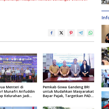
Inf
Dua Menteri di
Pemkab Gowa Gandeng BRI
! Munafri Arifuddin
untuk Mudahkan Masyarakat
ap Kelurahan Jadi
Bayar Pajak, Targetkan PAD
ertumbuhan Ekonomi
Rp307 Miliar