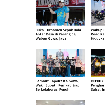
Buka Turnamen Sepak Bola
Wabup 
Antar Desa di Parangloe,
Road Ra
Wabup Gowa: Jaga
Hidupka
Persaudaraan dan Sportivitas
Otomoti
Vakum
Sambut Kapolresta Gowa,
DPPKB G
Wakil Bupati: Pemkab Siap
Penghar
Berkolaborasi Penuh
Sulsel, 
Menonjo