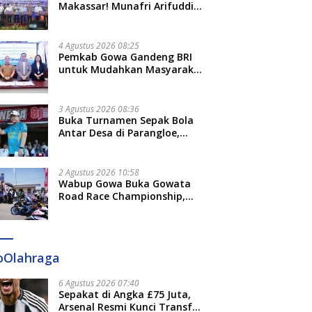
Makassar! Munafri Arifuddin
Siap Sulap Kelurahan Jadi
Pusat Pertumbuhan Ekonomi
Baru
4 Agustus 2026 08:25
Pemkab Gowa Gandeng BRI
untuk Mudahkan Masyarakat
Bayar Pajak, Targetkan PAD
Rp307 Miliar
3 Agustus 2026 08:36
Buka Turnamen Sepak Bola
Antar Desa di Parangloe,
Wabup Gowa: Jaga
Persaudaraan dan Sportivitas
2 Agustus 2026 10:58
Wabup Gowa Buka Gowata
Road Race Championship,
Hidupkan Kembali Semangat
Otomotif Setelah 20 Tahun
Vakum
oOlahraga
6 Agustus 2026 07:40
Sepakat di Angka £75 Juta,
Arsenal Resmi Kunci Transfer