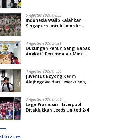
Bruno Guimaraes dari
Newcastle
5 Agustus 2026 08:55
Indonesia Wajib Kalahkan
Singapura untuk Lolos ke
Semifinal Piala AFF 2026
4 Agustus 2026 20:21
Dukungan Penuh Sang ‘Bapak
Angkat’, Perumda Air Minum
Gowa Siap Antar Tim Dayung
Raih Prestasi Puncak
4 Agustus 2026 07:36
Juventus Boyong Kerim
Alajbegovic dari Leverkusen,
Segini Nilai Kontraknya
3 Agustus 2026 07:46
Laga Pramusim: Liverpool
Ditaklukkan Leeds United 2-4
foHukum