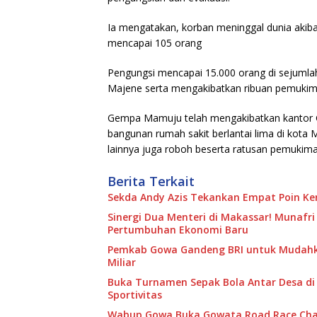
Ia mengatakan, korban meninggal dunia aki
mencapai 105 orang
Pengungsi mencapai 15.000 orang di sejumla
Majene serta mengakibatkan ribuan pemukima
Gempa Mamuju telah mengakibatkan kantor Gu
bangunan rumah sakit berlantai lima di kota 
lainnya juga roboh beserta ratusan pemukima
Berita Terkait
Sekda Andy Azis Tekankan Empat Poin Kend
Sinergi Dua Menteri di Makassar! Munafri 
Pertumbuhan Ekonomi Baru
Pemkab Gowa Gandeng BRI untuk Mudahka
Miliar
Buka Turnamen Sepak Bola Antar Desa di
Sportivitas
Wabup Gowa Buka Gowata Road Race Cha