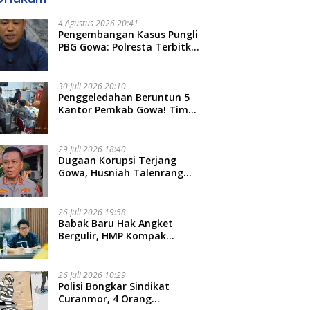
4 Agustus 2026 20:41
Pengembangan Kasus Pungli
PBG Gowa: Polresta Terbitkan
LP Baru, Kantongi Nama
Calon Tersangka Berikutnya
30 Juli 2026 20:10
Penggeledahan Beruntun 5
Kantor Pemkab Gowa! Tim
Tipidkor Polda Sulsel Kejar
Bukti Korupsi Seragam Gratis
Rp16 Miliar
29 Juli 2026 18:40
Dugaan Korupsi Terjang
Gowa, Husniah Talenrang
Diperiksa Polda Terkait
Pengadaan Seragam Rp16 M
26 Juli 2026 19:58
​Babak Baru Hak Angket
Bergulir, HMP Kompak
Diteken 41 Parlemen, HAR:
Kami Proses Sesuai Prosedur!
26 Juli 2026 10:29
Polisi Bongkar Sindikat
Curanmor, 4 Orang