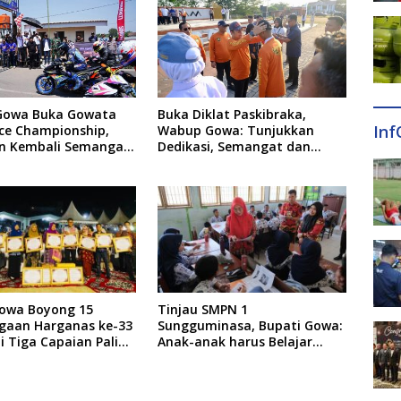
Gowa Buka Gowata
Buka Diklat Paskibraka,
Inf
ce Championship,
Wabup Gowa: Tunjukkan
n Kembali Semangat
Dedikasi, Semangat dan
f Setelah 20 Tahun
Tanggung Jawab
owa Boyong 15
Tinjau SMPN 1
gaan Harganas ke-33
Sungguminasa, Bupati Gowa:
Ini Tiga Capaian Paling
Anak-anak harus Belajar
l
dengan Nyaman