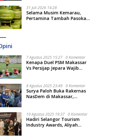
31 Juli 2026 14:28
Selama Musim Kemarau,
Pertamina Tambah Pasokan
LPG 3 Kg di Empat Daerah
Sulsel
Opini
7 Agustus 2025 15:27
0 Komentar
Kenapa Duel PSM Makassar
Vs Persijap Jepara Wajib
Ditonton? Ini 3 Hal
Menariknya
8 Agustus 2025 23:49
0 Komentar
Surya Paloh Buka Rakernas
NasDem di Makassar,
Munafri Sebut Momentum
Kuatkan Pendidikan Politik
10 Agustus 2025 19:37
0 Komentar
Hadiri Selangor Tourism
Industry Awards, Aliyah
Berharap Semakin
Optimalkan Pariwisata