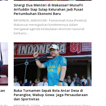
Sinergi Dua Menteri di Makassar! Munafri
Arifuddin Siap Sulap Kelurahan Jadi Pusat
Pertumbuhan Ekonomi Baru
INFOKINI.ID, MAKASSAR– Pemerintah Kota (Pemkot)
Makassar menegaskan komitmennya dalam
mengawal agenda kedaulatan ekonomi nasional
berbasis…
kan
Buka Turnamen Sepak Bola Antar Desa di
Parangloe, Wabup Gowa: Jaga Persaudaraan
dan Sportivitas
mkab)
INFOKINI.ID, GOWA – Semangat peringatan Hari Ulang