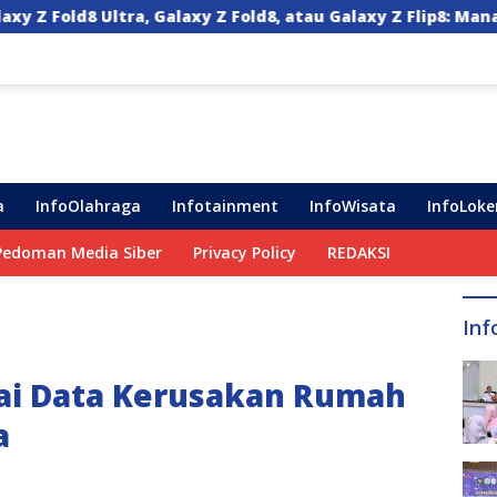
y Z Fold8, atau Galaxy Z Flip8: Mana HP Lipat Terbaik Untu
a
InfoOlahraga
Infotainment
InfoWisata
InfoLoke
Pedoman Media Siber
Privacy Policy
REDAKSI
Inf
ai Data Kerusakan Rumah
a