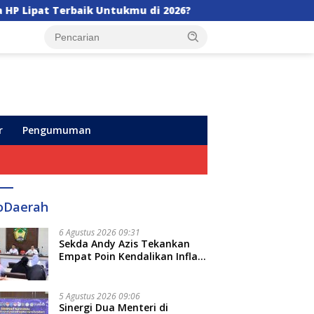
kmu di 2026?
Appi di HUT Perumda Air Minum Makass
r
Pengumuman
oDaerah
6 Agustus 2026 09:31
Sekda Andy Azis Tekankan
Empat Poin Kendalikan Inflasi
di Gowa, Apa Saja?
5 Agustus 2026 09:06
Sinergi Dua Menteri di