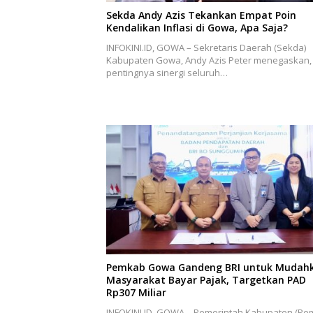
Sekda Andy Azis Tekankan Empat Poin
Kendalikan Inflasi di Gowa, Apa Saja?
INFOKINI.ID, GOWA – Sekretaris Daerah (Sekda)
Kabupaten Gowa, Andy Azis Peter menegaskan,
pentingnya sinergi seluruh…
Pemkab Gowa Gandeng BRI untuk Mudah
Masyarakat Bayar Pajak, Targetkan PAD
Rp307 Miliar
INFOKINI.ID, GOWA – Pemerintah Kabupaten (Pe