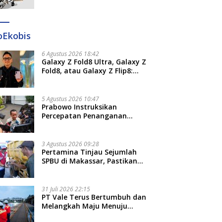
Ditangkap di Makassar dan
Gowa
oEkobis
6 Agustus 2026 18:42
Galaxy Z Fold8 Ultra, Galaxy Z
Fold8, atau Galaxy Z Flip8:
Mana HP Lipat Terbaik
Untukmu di 2026?
5 Agustus 2026 10:47
Prabowo Instruksikan
Percepatan Penanganan
Pemadaman Listrik dan Jaga
Stabilitas Harga BBM
3 Agustus 2026 09:28
Pertamina Tinjau Sejumlah
SPBU di Makassar, Pastikan
Distribusi Biosolar Berjalan
Optimal
31 Juli 2026 22:15
PT Vale Terus Bertumbuh dan
Melangkah Maju Menuju
Fondasi yang Lebih Kuat