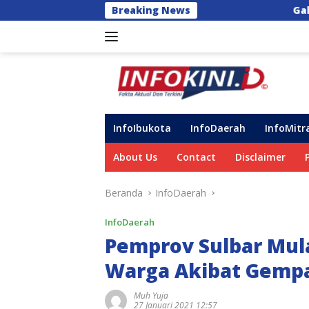
Langsung
Breaking News
Galaxy Z Fold8 Ultra, Galax
ke
konten
InfoIbukota
InfoDaerah
InfoMitr
About Us
Contact
Disclaimer
Beranda
InfoDaerah
InfoDaerah
Pemprov Sulbar Mul
Warga Akibat Gemp
Muh Yuja
27 Januari 2021 12:57