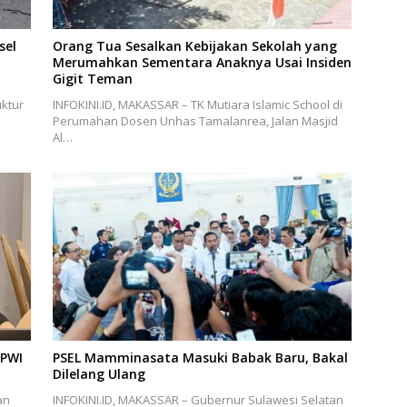
sel
Orang Tua Sesalkan Kebijakan Sekolah yang
Merumahkan Sementara Anaknya Usai Insiden
Gigit Teman
ktur
INFOKINI.ID, MAKASSAR – TK Mutiara Islamic School di
Perumahan Dosen Unhas Tamalanrea, Jalan Masjid
Al…
 PWI
PSEL Mamminasata Masuki Babak Baru, Bakal
Dilelang Ulang
an
INFOKINI.ID, MAKASSAR – Gubernur Sulawesi Selatan