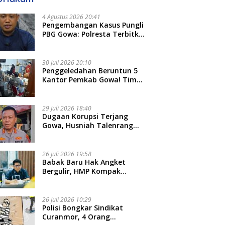
4 Agustus 2026 20:41
Pengembangan Kasus Pungli
PBG Gowa: Polresta Terbitkan
LP Baru, Kantongi Nama
Calon Tersangka Berikutnya
30 Juli 2026 20:10
Penggeledahan Beruntun 5
Kantor Pemkab Gowa! Tim
Tipidkor Polda Sulsel Kejar
Bukti Korupsi Seragam Gratis
Rp16 Miliar
29 Juli 2026 18:40
Dugaan Korupsi Terjang
Gowa, Husniah Talenrang
Diperiksa Polda Terkait
Pengadaan Seragam Rp16 M
26 Juli 2026 19:58
​Babak Baru Hak Angket
Bergulir, HMP Kompak
Diteken 41 Parlemen, HAR:
Kami Proses Sesuai Prosedur!
26 Juli 2026 10:29
Polisi Bongkar Sindikat
Curanmor, 4 Orang