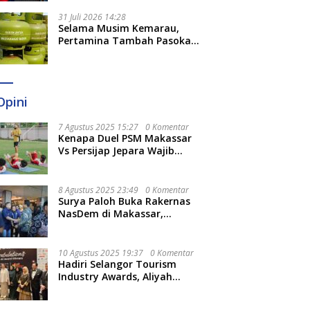
31 Juli 2026 14:28
Selama Musim Kemarau,
Pertamina Tambah Pasokan
LPG 3 Kg di Empat Daerah
Sulsel
Opini
7 Agustus 2025 15:27
0 Komentar
Kenapa Duel PSM Makassar
Vs Persijap Jepara Wajib
Ditonton? Ini 3 Hal
Menariknya
8 Agustus 2025 23:49
0 Komentar
Surya Paloh Buka Rakernas
NasDem di Makassar,
Munafri Sebut Momentum
Kuatkan Pendidikan Politik
10 Agustus 2025 19:37
0 Komentar
Hadiri Selangor Tourism
Industry Awards, Aliyah
Berharap Semakin
Optimalkan Pariwisata