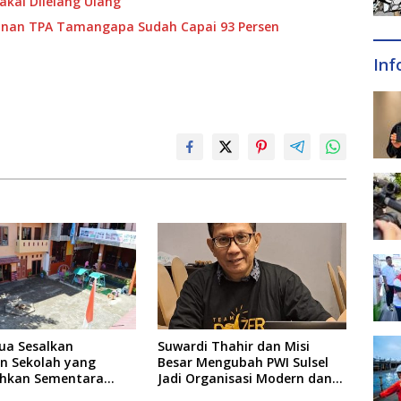
kal Dilelang Ulang
nganan TPA Tamangapa Sudah Capai 93 Persen
Inf
ua Sesalkan
Suwardi Thahir dan Misi
an Sekolah yang
Besar Mengubah PWI Sulsel
hkan Sementara
Jadi Organisasi Modern dan
Usai Insiden Gigit
Inklusif