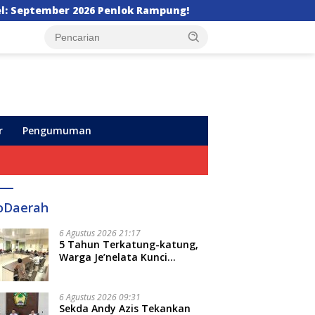
k Rampung!
Galaxy Z Fold8 Ultra, Galaxy Z Fold8, a
r
Pengumuman
oDaerah
6 Agustus 2026 21:17
5 Tahun Terkatung-katung,
Warga Je’nelata Kunci
Pemprov Sulsel: September
2026 Penlok Rampung!
6 Agustus 2026 09:31
Sekda Andy Azis Tekankan