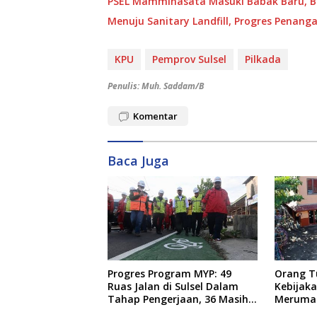
PSEL Mamminasata Masuki Babak Baru, Ba
Menuju Sanitary Landfill, Progres Pena
KPU
Pemprov Sulsel
Pilkada
Penulis: Muh. Saddam/B
Komentar
Baca Juga
Progres Program MYP: 49
Orang T
Ruas Jalan di Sulsel Dalam
Kebijak
Tahap Pengerjaan, 36 Masih
Meruma
Perencanaan
Anaknya 