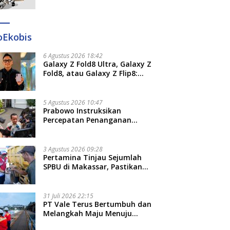
Ditangkap di Makassar dan
Gowa
oEkobis
6 Agustus 2026 18:42
Galaxy Z Fold8 Ultra, Galaxy Z
Fold8, atau Galaxy Z Flip8:
Mana HP Lipat Terbaik
Untukmu di 2026?
5 Agustus 2026 10:47
Prabowo Instruksikan
Percepatan Penanganan
Pemadaman Listrik dan Jaga
Stabilitas Harga BBM
3 Agustus 2026 09:28
Pertamina Tinjau Sejumlah
SPBU di Makassar, Pastikan
Distribusi Biosolar Berjalan
Optimal
31 Juli 2026 22:15
PT Vale Terus Bertumbuh dan
Melangkah Maju Menuju
Fondasi yang Lebih Kuat