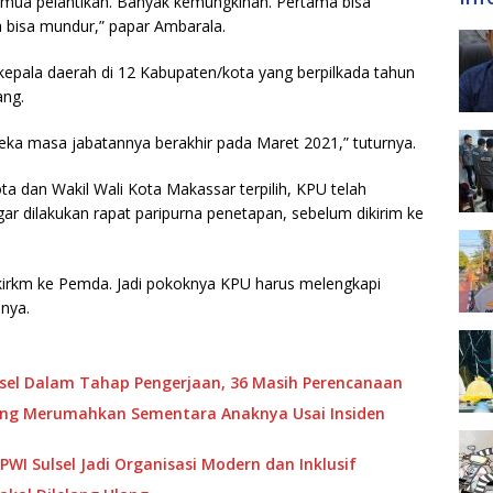
emua pelantikan. Banyak kemungkinan. Pertama bisa
 bisa mundur,” papar Ambarala.
pala daerah di 12 Kabupaten/kota yang berpilkada tahun
ang.
eka masa jabatannya berakhir pada Maret 2021,” tuturnya.
ta dan Wakil Wali Kota Makassar terpilih, KPU telah
 dilakukan rapat paripurna penetapan, sebelum dikirim ke
ikirkm ke Pemda. Jadi pokoknya KPU harus melengkapi
snya.
ulsel Dalam Tahap Pengerjaan, 36 Masih Perencanaan
ang Merumahkan Sementara Anaknya Usai Insiden
WI Sulsel Jadi Organisasi Modern dan Inklusif