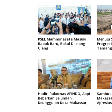
Teman
PSEL Mamminasata Masuki
Menuju S
Babak Baru, Bakal Dilelang
Progres
Ulang
Tamanga
Persen
Hadiri Rakornas APINDO, Appi
Sambut 
Beberkan Sejumlah
Makassar
Keunggulan Kota Makassar,
Apresias
Apa Saja?
Promo S