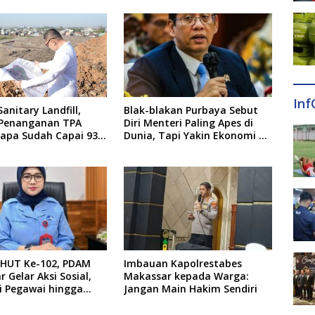
Inf
anitary Landfill,
Blak-blakan Purbaya Sebut
 Penanganan TPA
Diri Menteri Paling Apes di
pa Sudah Capai 93
Dunia, Tapi Yakin Ekonomi RI
Mampu Tembus 6 Persen
HUT Ke-102, PDAM
Imbauan Kapolrestabes
 Gelar Aksi Sosial,
Makassar kepada Warga:
i Pegawai hingga
Jangan Main Hakim Sendiri
ambungan Baru