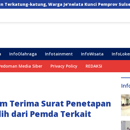
ga Je’nelata Kunci Pemprov Sulsel: September 2026 Penlo
a
InfoOlahraga
Infotainment
InfoWisata
InfoLoke
Pedoman Media Siber
Privacy Policy
REDAKSI
Inf
um Terima Surat Penetapan
lih dari Pemda Terkait