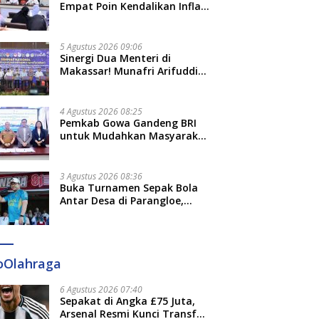
Empat Poin Kendalikan Inflasi
di Gowa, Apa Saja?
5 Agustus 2026 09:06
Sinergi Dua Menteri di
Makassar! Munafri Arifuddin
Siap Sulap Kelurahan Jadi
Pusat Pertumbuhan Ekonomi
Baru
4 Agustus 2026 08:25
Pemkab Gowa Gandeng BRI
untuk Mudahkan Masyarakat
Bayar Pajak, Targetkan PAD
Rp307 Miliar
3 Agustus 2026 08:36
Buka Turnamen Sepak Bola
Antar Desa di Parangloe,
Wabup Gowa: Jaga
Persaudaraan dan Sportivitas
oOlahraga
6 Agustus 2026 07:40
Sepakat di Angka £75 Juta,
Arsenal Resmi Kunci Transfer