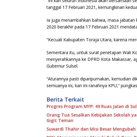
“Ini kan seluruh Indonesia akan bersamaan s
tanggal 17 Februari 2021, kemungkinan kedua
Ia juga menambahkan bahwa, masa jabatan ke
2020 berakhir pada 17 Februari 2021 mendat
“Kecuali Kabupaten Toraja Utara, karena mer
Sementara itu, untuk surat penetapan Wali Ko
menyerahkannya ke DPRD Kota Makassar, agar
Gubernur Sulsel.
“Aturannya pasti diparipurnakan, kemudian d
semuanya ini, kan ini ranahnya KPU,” pungka
Berita Terkait
Progres Program MYP: 49 Ruas Jalan di S
Orang Tua Sesalkan Kebijakan Sekolah y
Gigit Teman
Suwardi Thahir dan Misi Besar Mengubah P