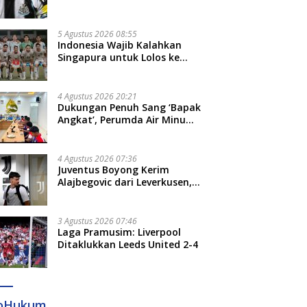
Bruno Guimaraes dari
Newcastle
5 Agustus 2026 08:55
Indonesia Wajib Kalahkan
Singapura untuk Lolos ke
Semifinal Piala AFF 2026
4 Agustus 2026 20:21
Dukungan Penuh Sang ‘Bapak
Angkat’, Perumda Air Minum
Gowa Siap Antar Tim Dayung
Raih Prestasi Puncak
4 Agustus 2026 07:36
Juventus Boyong Kerim
Alajbegovic dari Leverkusen,
Segini Nilai Kontraknya
3 Agustus 2026 07:46
Laga Pramusim: Liverpool
Ditaklukkan Leeds United 2-4
foHukum