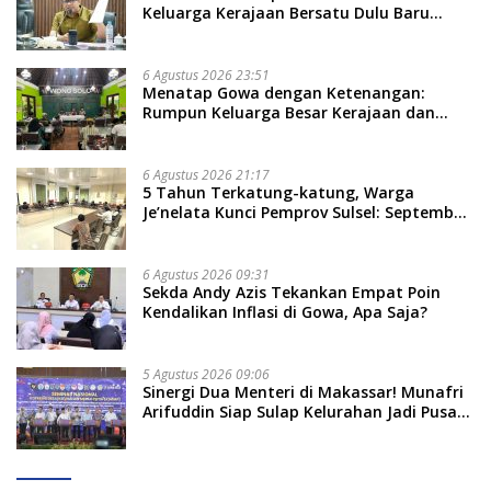
Keluarga Kerajaan Bersatu Dulu Baru
Rancang Perda Baru!
6 Agustus 2026 23:51
Menatap Gowa dengan Ketenangan:
Rumpun Keluarga Besar Kerajaan dan
Bate Salapang Respon Klaim Sepihak,
Tekankan Jalur Musyawarah, Ingatkan
Soal Adat dan Adab
6 Agustus 2026 21:17
5 Tahun Terkatung-katung, Warga
Je’nelata Kunci Pemprov Sulsel: September
2026 Penlok Rampung!
6 Agustus 2026 09:31
Sekda Andy Azis Tekankan Empat Poin
Kendalikan Inflasi di Gowa, Apa Saja?
5 Agustus 2026 09:06
Sinergi Dua Menteri di Makassar! Munafri
Arifuddin Siap Sulap Kelurahan Jadi Pusat
Pertumbuhan Ekonomi Baru