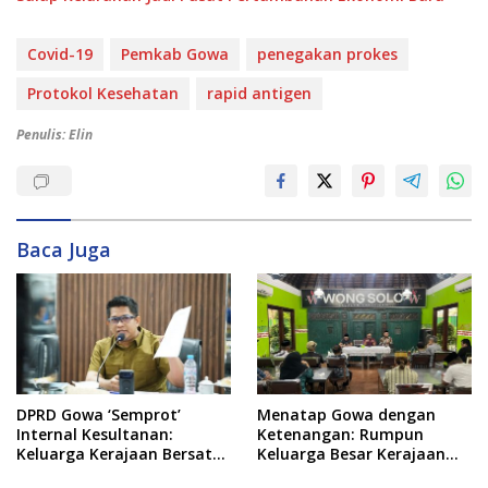
Covid-19
Pemkab Gowa
penegakan prokes
Protokol Kesehatan
rapid antigen
Penulis: Elin
Baca Juga
DPRD Gowa ‘Semprot’
Menatap Gowa dengan
Internal Kesultanan:
Ketenangan: Rumpun
Keluarga Kerajaan Bersatu
Keluarga Besar Kerajaan
Dulu Baru Rancang Perda
dan Bate Salapang Respon