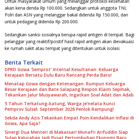
Untuk masyarakat umum yang melanggar protokol kesehatan
akan kena denda Rp 100.000. Sedangkan untuk anggota TNI,
Polri dan ASN yang melanggar bakal didenda Rp 150.000, dan
untuk pedagang didenda Rp 200.000.
Sedangkan sanksi sosialnya berupa rapid antigen di tempat. Bagi
pelanggar yang reaktif/positif hasil rapid antigen akan dievakuasi
ke rumah sakit atau tempat yang ditentukan untuk isolasi.
Berita Terkait
DPRD Gowa ‘Semprot’ Internal Kesultanan: Keluarga
Kerajaan Bersatu Dulu Baru Rancang Perda Baru!
Menatap Gowa dengan Ketenangan: Rumpun Keluarga
Besar Kerajaan dan Bate Salapang Respon Klaim Sepihak,
Tekankan Jalur Musyawarah, Ingatkan Soal Adat dan Adab
5 Tahun Terkatung-katung, Warga Je’nelata Kunci
Pemprov Sulsel: September 2026 Penlok Rampung!
Sekda Andy Azis Tekankan Empat Poin Kendalikan Inflasi di
Gowa, Apa Saja?
Sinergi Dua Menteri di Makassar! Munafri Arifuddin Siap
Sulap Kelurahan Jadi Pusat Pertumbuhan Ekonomi Baru