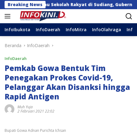
Langsung
Tinjau Sekolah Rakyat di Sudiang, Gubernur: Ini Program 
Breaking News
ke
konten
InfoIbukota
InfoDaerah
InfoMitra
InfoOlahraga
Info
Beranda
InfoDaerah
InfoDaerah
Pemkab Gowa Bentuk Tim
Penegakan Prokes Covid-19,
Pelanggar Akan Disanksi hingga
Rapid Antigen
Muh Yuja
2 Februari 2021 22:02
Bupati Gowa Adnan Purichta Ichsan