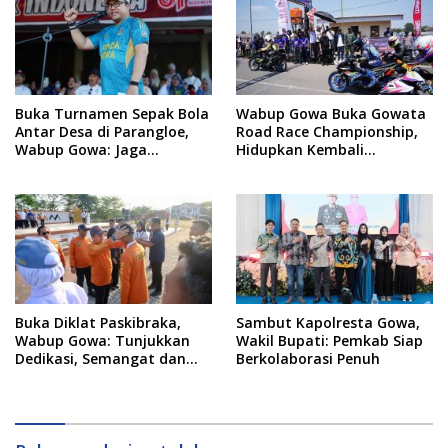
Buka Turnamen Sepak Bola
Wabup Gowa Buka Gowata
Antar Desa di Parangloe,
Road Race Championship,
Wabup Gowa: Jaga
Hidupkan Kembali
Persaudaraan dan
Semangat Otomotif
Sportivitas
Setelah 20 Tahun Vakum
Buka Diklat Paskibraka,
Sambut Kapolresta Gowa,
Wabup Gowa: Tunjukkan
Wakil Bupati: Pemkab Siap
Dedikasi, Semangat dan
Berkolaborasi Penuh
Tanggung Jawab