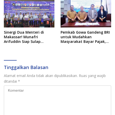
Sinergi Dua Menteri di
Pemkab Gowa Gandeng BRI
Makassar! Munafri
untuk Mudahkan
Arifuddin Siap Sulap
Masyarakat Bayar Pajak,
Kelurahan Jadi Pusat
Targetkan PAD Rp307 Miliar
Pertumbuhan Ekonomi
Baru
Tinggalkan Balasan
Alamat email Anda tidak akan dipublikasikan.
Ruas yang wajib
ditandai
*