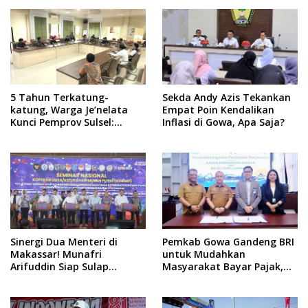
Baru!
Klaim Sepihak, Tekankan
Jalur Musyawarah,
Ingatkan Soal Adat dan
Adab
5 Tahun Terkatung-
Sekda Andy Azis Tekankan
katung, Warga Je’nelata
Empat Poin Kendalikan
Kunci Pemprov Sulsel:
Inflasi di Gowa, Apa Saja?
September 2026 Penlok
Rampung!
Sinergi Dua Menteri di
Pemkab Gowa Gandeng BRI
Makassar! Munafri
untuk Mudahkan
Arifuddin Siap Sulap
Masyarakat Bayar Pajak,
Kelurahan Jadi Pusat
Targetkan PAD Rp307 Miliar
Pertumbuhan Ekonomi
Baru