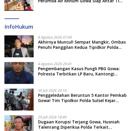
Perumda Air Minum Gowa Siap Antar Tim
Dayung Raih Prestasi Puncak
InfoHukum
8 Agustus 2026 07:49
Akhirnya Muncul! Sempat Mangkir, Ombas
Penuhi Panggilan Kedua Tipidkor Polda
Sulsel, Dicecar 50 Pertanyaan
4 Agustus 2026 20:41
Pengembangan Kasus Pungli PBG Gowa:
Polresta Terbitkan LP Baru, Kantongi
Nama Calon Tersangka Berikutnya
30 Juli 2026 20:10
Penggeledahan Beruntun 5 Kantor Pemkab
Gowa! Tim Tipidkor Polda Sulsel Kejar
Bukti Korupsi Seragam Gratis Rp16 Miliar
29 Juli 2026 18:40
Dugaan Korupsi Terjang Gowa, Husniah
Talenrang Diperiksa Polda Terkait