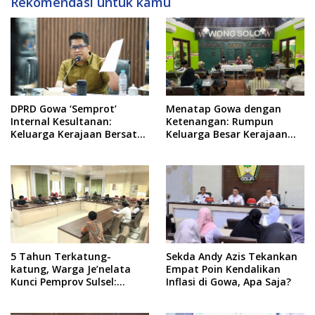
Rekomendasi untuk kamu
DPRD Gowa ‘Semprot’
Menatap Gowa dengan
Internal Kesultanan:
Ketenangan: Rumpun
Keluarga Kerajaan Bersatu
Keluarga Besar Kerajaan
Dulu Baru Rancang Perda
dan Bate Salapang Respon
Baru!
Klaim Sepihak, Tekankan
Jalur Musyawarah,
Ingatkan Soal Adat dan
Adab
5 Tahun Terkatung-
Sekda Andy Azis Tekankan
katung, Warga Je’nelata
Empat Poin Kendalikan
Kunci Pemprov Sulsel:
Inflasi di Gowa, Apa Saja?
September 2026 Penlok
Rampung!