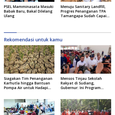
PSEL Mamminasata Masuki
Menuju Sanitary Landfill,
Babak Baru, Bakal Dilelang
Progres Penanganan TPA
Ulang
Tamangapa Sudah Capai
93 Persen
Rekomendasi untuk kamu
Siagakan Tim Penanganan
Mensos Tinjau Sekolah
Karhutla hingga Bantuan
Rakyat di Sudiang,
Pompa Air untuk Hadapi
Gubernur: Ini Program
Kemarau di Sulsel
Istimewa