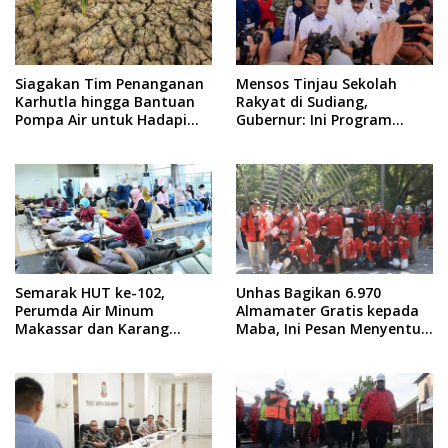
Siagakan Tim Penanganan
Mensos Tinjau Sekolah
Karhutla hingga Bantuan
Rakyat di Sudiang,
Pompa Air untuk Hadapi
Gubernur: Ini Program
Kemarau di Sulsel
Istimewa
Semarak HUT ke-102,
Unhas Bagikan 6.970
Perumda Air Minum
Almamater Gratis kepada
Makassar dan Karang
Maba, Ini Pesan Menyentuh
Taruna Gelar Donor Darah
dari Rektor