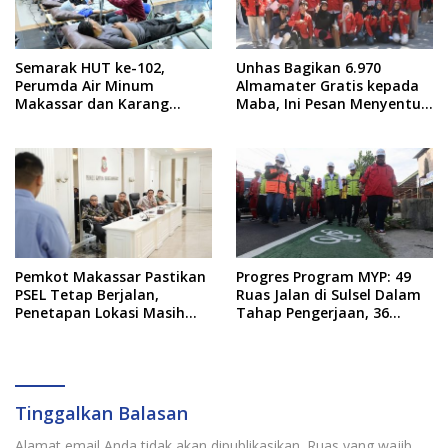
Semarak HUT ke-102,
Unhas Bagikan 6.970
Perumda Air Minum
Almamater Gratis kepada
Makassar dan Karang
Maba, Ini Pesan Menyentuh
Taruna Gelar Donor Darah
dari Rektor
Pemkot Makassar Pastikan
Progres Program MYP: 49
PSEL Tetap Berjalan,
Ruas Jalan di Sulsel Dalam
Penetapan Lokasi Masih
Tahap Pengerjaan, 36
Dibahas
Masih Perencanaan
Tinggalkan Balasan
Alamat email Anda tidak akan dipublikasikan.
Ruas yang wajib