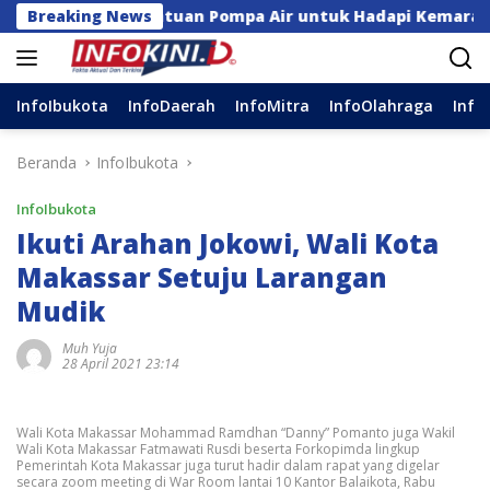
Langsung
gga Bantuan Pompa Air untuk Hadapi Kemarau di Sulsel
Breaking News
ke
konten
InfoIbukota
InfoDaerah
InfoMitra
InfoOlahraga
Info
Beranda
InfoIbukota
InfoIbukota
Ikuti Arahan Jokowi, Wali Kota
Makassar Setuju Larangan
Mudik
Muh Yuja
28 April 2021 23:14
Wali Kota Makassar Mohammad Ramdhan “Danny” Pomanto juga Wakil
Wali Kota Makassar Fatmawati Rusdi beserta Forkopimda lingkup
Pemerintah Kota Makassar juga turut hadir dalam rapat yang digelar
secara zoom meeting di War Room lantai 10 Kantor Balaikota, Rabu