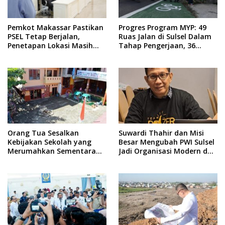
Pemkot Makassar Pastikan
Progres Program MYP: 49
PSEL Tetap Berjalan,
Ruas Jalan di Sulsel Dalam
Penetapan Lokasi Masih
Tahap Pengerjaan, 36
Dibahas
Masih Perencanaan
Orang Tua Sesalkan
Suwardi Thahir dan Misi
Kebijakan Sekolah yang
Besar Mengubah PWI Sulsel
Merumahkan Sementara
Jadi Organisasi Modern dan
Anaknya Usai Insiden Gigit
Inklusif
Teman