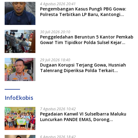
4 Agustus 2026 20:41
Pengembangan Kasus Pungli PBG Gowa:
Polresta Terbitkan LP Baru, Kantongi
Nama Calon Tersangka Berikutnya
30 Juli 2026 20:10
Penggeledahan Beruntun 5 Kantor Pemkab
Gowa! Tim Tipidkor Polda Sulsel Kejar
Bukti Korupsi Seragam Gratis Rp16 Miliar
29 Juli 2026 18:40
Dugaan Korupsi Terjang Gowa, Husniah
Talenrang Diperiksa Polda Terkait
Pengadaan Seragam Rp16 M
InfoEkobis
7 Agustus 2026 10:42
Pegadaian Kanwil VI Sulselbarra Maluku
Luncurkan PANDE EMAS, Dorong
Kemandirian Ekonomi Masyarakat
6 Agustus 2026 18:42