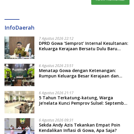
InfoDaerah
7 Agustus 2026 22:12
DPRD Gowa ‘Semprot’ Internal Kesultanan:
Keluarga Kerajaan Bersatu Dulu Baru
Rancang Perda Baru!
6 Agustus 2026 23:51
Menatap Gowa dengan Ketenangan:
Rumpun Keluarga Besar Kerajaan dan
Bate Salapang Respon Klaim Sepihak,
Tekankan Jalur Musyawarah, Ingatkan
Soal Adat dan Adab
6 Agustus 2026 21:17
5 Tahun Terkatung-katung, Warga
Je’nelata Kunci Pemprov Sulsel: September
2026 Penlok Rampung!
6 Agustus 2026 09:31
Sekda Andy Azis Tekankan Empat Poin
Kendalikan Inflasi di Gowa, Apa Saja?