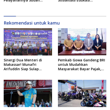
Pelayanannya Sudah
Sosialisasi Edukasi
Berjalan dengan Baik
Pengelolaan Sampah ke
Siswa SMP
Rekomendasi untuk kamu
Sinergi Dua Menteri di
Pemkab Gowa Gandeng BRI
Makassar! Munafri
untuk Mudahkan
Arifuddin Siap Sulap
Masyarakat Bayar Pajak,
Kelurahan Jadi Pusat
Targetkan PAD Rp307 Miliar
Pertumbuhan Ekonomi
Baru