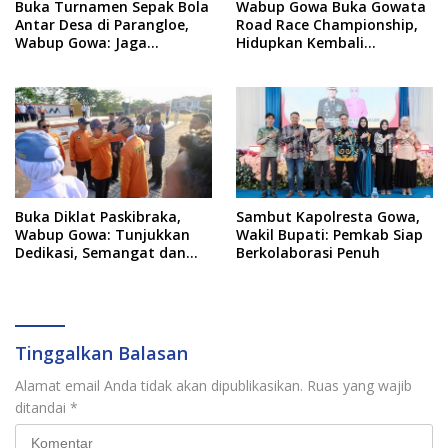
Buka Turnamen Sepak Bola
Wabup Gowa Buka Gowata
Antar Desa di Parangloe,
Road Race Championship,
Wabup Gowa: Jaga
Hidupkan Kembali
Persaudaraan dan
Semangat Otomotif
Sportivitas
Setelah 20 Tahun Vakum
Buka Diklat Paskibraka,
Sambut Kapolresta Gowa,
Wabup Gowa: Tunjukkan
Wakil Bupati: Pemkab Siap
Dedikasi, Semangat dan
Berkolaborasi Penuh
Tanggung Jawab
Tinggalkan Balasan
Alamat email Anda tidak akan dipublikasikan.
Ruas yang wajib
ditandai
*