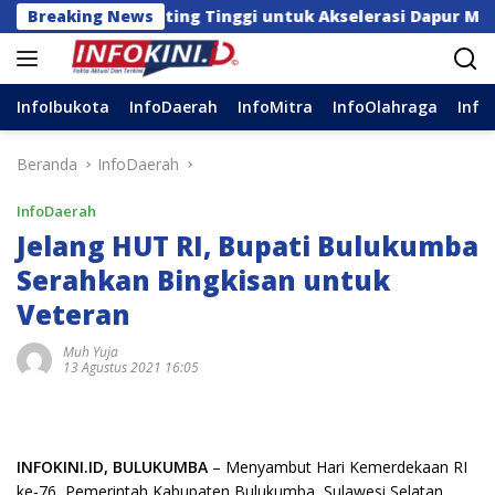
Langsung
ah Stunting Tinggi untuk Akselerasi Dapur MBG
Breaking News
S
ke
konten
InfoIbukota
InfoDaerah
InfoMitra
InfoOlahraga
Info
Beranda
InfoDaerah
InfoDaerah
Jelang HUT RI, Bupati Bulukumba
Serahkan Bingkisan untuk
Veteran
Muh Yuja
13 Agustus 2021 16:05
INFOKINI.ID, BULUKUMBA
– Menyambut Hari Kemerdekaan RI
ke-76, Pemerintah Kabupaten Bulukumba, Sulawesi Selatan,