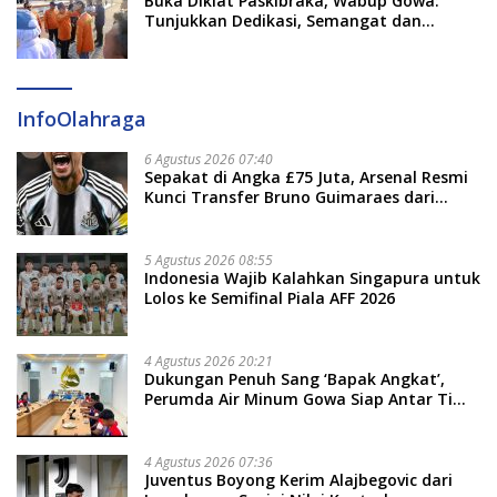
Buka Diklat Paskibraka, Wabup Gowa:
Tunjukkan Dedikasi, Semangat dan
Tanggung Jawab
InfoOlahraga
6 Agustus 2026 07:40
Sepakat di Angka £75 Juta, Arsenal Resmi
Kunci Transfer Bruno Guimaraes dari
Newcastle
5 Agustus 2026 08:55
Indonesia Wajib Kalahkan Singapura untuk
Lolos ke Semifinal Piala AFF 2026
4 Agustus 2026 20:21
Dukungan Penuh Sang ‘Bapak Angkat’,
Perumda Air Minum Gowa Siap Antar Tim
Dayung Raih Prestasi Puncak
4 Agustus 2026 07:36
Juventus Boyong Kerim Alajbegovic dari