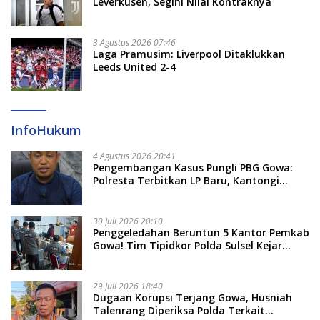
Leverkusen, Segini Nilai Kontraknya
3 Agustus 2026 07:46
Laga Pramusim: Liverpool Ditaklukkan
Leeds United 2-4
InfoHukum
4 Agustus 2026 20:41
Pengembangan Kasus Pungli PBG Gowa:
Polresta Terbitkan LP Baru, Kantongi
Nama Calon Tersangka Berikutnya
30 Juli 2026 20:10
Penggeledahan Beruntun 5 Kantor Pemkab
Gowa! Tim Tipidkor Polda Sulsel Kejar
Bukti Korupsi Seragam Gratis Rp16 Miliar
29 Juli 2026 18:40
Dugaan Korupsi Terjang Gowa, Husniah
Talenrang Diperiksa Polda Terkait