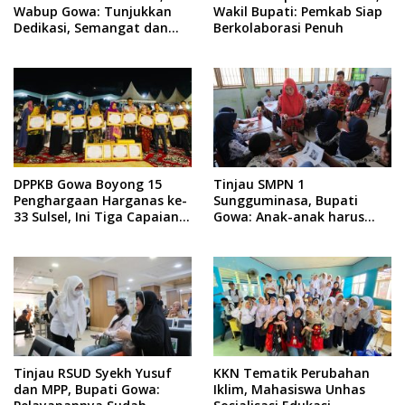
Wabup Gowa: Tunjukkan
Wakil Bupati: Pemkab Siap
Dedikasi, Semangat dan
Berkolaborasi Penuh
Tanggung Jawab
DPPKB Gowa Boyong 15
Tinjau SMPN 1
Penghargaan Harganas ke-
Sungguminasa, Bupati
33 Sulsel, Ini Tiga Capaian
Gowa: Anak-anak harus
Paling Menonjol
Belajar dengan Nyaman
Tinjau RSUD Syekh Yusuf
KKN Tematik Perubahan
dan MPP, Bupati Gowa:
Iklim, Mahasiswa Unhas