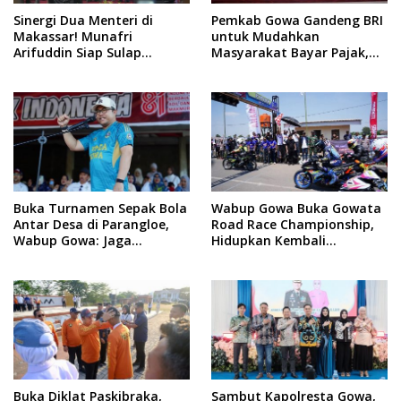
Sinergi Dua Menteri di
Pemkab Gowa Gandeng BRI
Makassar! Munafri
untuk Mudahkan
Arifuddin Siap Sulap
Masyarakat Bayar Pajak,
Kelurahan Jadi Pusat
Targetkan PAD Rp307 Miliar
Pertumbuhan Ekonomi
Baru
Buka Turnamen Sepak Bola
Wabup Gowa Buka Gowata
Antar Desa di Parangloe,
Road Race Championship,
Wabup Gowa: Jaga
Hidupkan Kembali
Persaudaraan dan
Semangat Otomotif
Sportivitas
Setelah 20 Tahun Vakum
Buka Diklat Paskibraka,
Sambut Kapolresta Gowa,