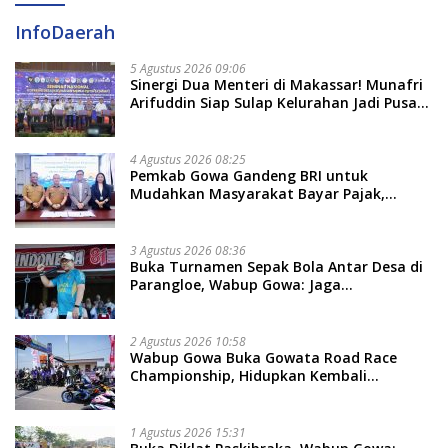
InfoDaerah
5 Agustus 2026 09:06
Sinergi Dua Menteri di Makassar! Munafri
Arifuddin Siap Sulap Kelurahan Jadi Pusat
Pertumbuhan Ekonomi Baru
4 Agustus 2026 08:25
Pemkab Gowa Gandeng BRI untuk
Mudahkan Masyarakat Bayar Pajak,
Targetkan PAD Rp307 Miliar
3 Agustus 2026 08:36
Buka Turnamen Sepak Bola Antar Desa di
Parangloe, Wabup Gowa: Jaga
Persaudaraan dan Sportivitas
2 Agustus 2026 10:58
Wabup Gowa Buka Gowata Road Race
Championship, Hidupkan Kembali
Semangat Otomotif Setelah 20 Tahun
Vakum
1 Agustus 2026 15:31