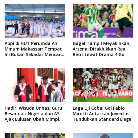
Appi di HUT Perumda Air
Gagal Tampil Meyakinkan,
Minum Makassar: Tempat
Arsenal Ditaklukkan Real
Ini Bukan Sekadar Mencari
Betis Lewat Drama 4 Gol
Nafkah, tapi Mengabdi
Hadiri Wisuda Unhas, Guru
Laga Uji Coba: Gol Fabio
Besar dari Nigeria dan AS
Miretti Antarkan Juventus
Ajak Lulusan Ubah Mimpi
Tundukkan Standard Liege
Jadi Visi