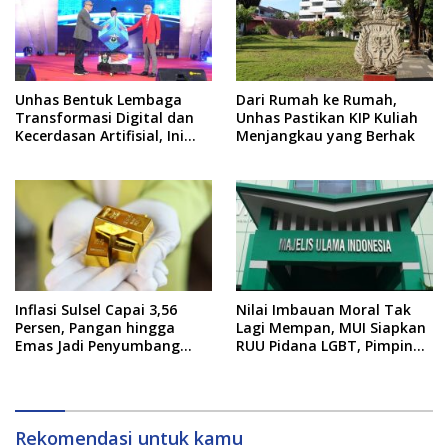
Unhas Bentuk Lembaga
Dari Rumah ke Rumah,
Transformasi Digital dan
Unhas Pastikan KIP Kuliah
Kecerdasan Artifisial, Ini
Menjangkau yang Berhak
Pimpinannya
Inflasi Sulsel Capai 3,56
Nilai Imbauan Moral Tak
Persen, Pangan hingga
Lagi Mempan, MUI Siapkan
Emas Jadi Penyumbang
RUU Pidana LGBT, Pimpinan
Utama
DPR Pastikan Tampung
Aspirasi
Rekomendasi untuk kamu