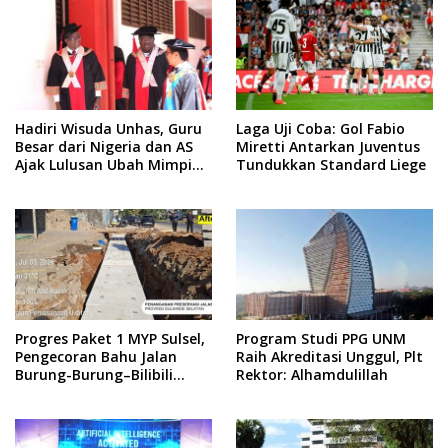
Hadiri Wisuda Unhas, Guru
Laga Uji Coba: Gol Fabio
Besar dari Nigeria dan AS
Miretti Antarkan Juventus
Ajak Lulusan Ubah Mimpi
Tundukkan Standard Liege
Jadi Visi
Progres Paket 1 MYP Sulsel,
Program Studi PPG UNM
Pengecoran Bahu Jalan
Raih Akreditasi Unggul, Plt
Burung-Burung–Bilibili
Rektor: Alhamdulillah
Capai 67 Persen