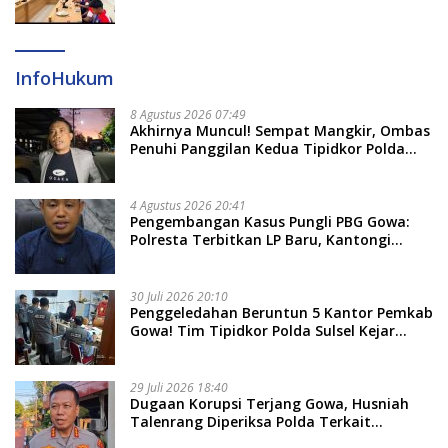
Dayung Raih Prestasi Puncak
InfoHukum
8 Agustus 2026 07:49
Akhirnya Muncul! Sempat Mangkir, Ombas
Penuhi Panggilan Kedua Tipidkor Polda
Sulsel, Dicecar 50 Pertanyaan
4 Agustus 2026 20:41
Pengembangan Kasus Pungli PBG Gowa:
Polresta Terbitkan LP Baru, Kantongi
Nama Calon Tersangka Berikutnya
30 Juli 2026 20:10
Penggeledahan Beruntun 5 Kantor Pemkab
Gowa! Tim Tipidkor Polda Sulsel Kejar
Bukti Korupsi Seragam Gratis Rp16 Miliar
29 Juli 2026 18:40
Dugaan Korupsi Terjang Gowa, Husniah
Talenrang Diperiksa Polda Terkait
Pengadaan Seragam Rp16 M