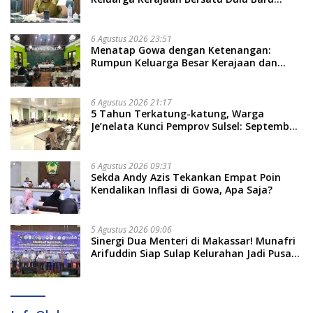
Rancang Perda Baru!
6 Agustus 2026 23:51
Menatap Gowa dengan Ketenangan:
Rumpun Keluarga Besar Kerajaan dan
Bate Salapang Respon Klaim Sepihak,
Tekankan Jalur Musyawarah, Ingatkan
Soal Adat dan Adab
6 Agustus 2026 21:17
5 Tahun Terkatung-katung, Warga
Je’nelata Kunci Pemprov Sulsel: September
2026 Penlok Rampung!
6 Agustus 2026 09:31
Sekda Andy Azis Tekankan Empat Poin
Kendalikan Inflasi di Gowa, Apa Saja?
5 Agustus 2026 09:06
Sinergi Dua Menteri di Makassar! Munafri
Arifuddin Siap Sulap Kelurahan Jadi Pusat
Pertumbuhan Ekonomi Baru