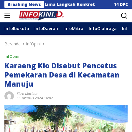
Langsung
Dorong Lima Langkah Konkret
Breaking News
14 DPC Terima SK Kep
ke
konten
InfoIbukota
InfoDaerah
InfoMitra
InfoOlahraga
Info
Beranda
InfOpini
InfOpini
Karaeng Kio Disebut Pencetus
Pemekaran Desa di Kecamatan
Manuju
Elien Marlina
11 Agustus 2024 16:02