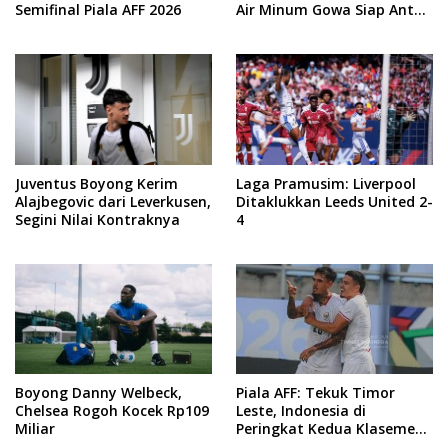
Semifinal Piala AFF 2026
Air Minum Gowa Siap Antar
Tim Dayung Raih Prestasi
Puncak
Juventus Boyong Kerim
Laga Pramusim: Liverpool
Alajbegovic dari Leverkusen,
Ditaklukkan Leeds United 2-
Segini Nilai Kontraknya
4
Boyong Danny Welbeck,
Piala AFF: Tekuk Timor
Chelsea Rogoh Kocek Rp109
Leste, Indonesia di
Miliar
Peringkat Kedua Klasemen
Sementara Grup A