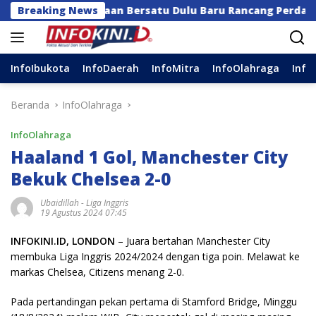
Langsung
 Kerajaan Bersatu Dulu Baru Rancang Perda Baru!
Breaking News
S
ke
konten
InfoIbukota
InfoDaerah
InfoMitra
InfoOlahraga
Info
Beranda
InfoOlahraga
InfoOlahraga
Haaland 1 Gol, Manchester City
Bekuk Chelsea 2-0
Ubaidillah
-
Liga Inggris
19 Agustus 2024 07:45
INFOKINI.ID, LONDON
– Juara bertahan Manchester City
membuka Liga Inggris 2024/2024 dengan tiga poin. Melawat ke
markas Chelsea, Citizens menang 2-0.
Pada pertandingan pekan pertama di Stamford Bridge, Minggu