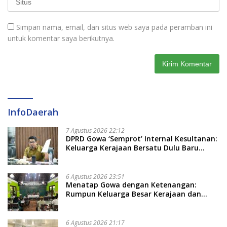
Simpan nama, email, dan situs web saya pada peramban ini
untuk komentar saya berikutnya.
InfoDaerah
7 Agustus 2026 22:12
DPRD Gowa ‘Semprot’ Internal Kesultanan:
Keluarga Kerajaan Bersatu Dulu Baru
Rancang Perda Baru!
6 Agustus 2026 23:51
Menatap Gowa dengan Ketenangan:
Rumpun Keluarga Besar Kerajaan dan
Bate Salapang Respon Klaim Sepihak,
Tekankan Jalur Musyawarah, Ingatkan
Soal Adat dan Adab
6 Agustus 2026 21:17