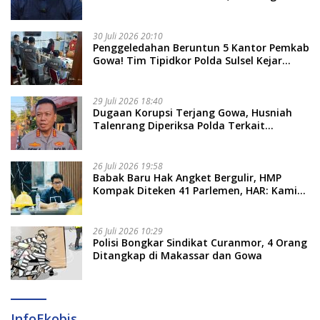
Nama Calon Tersangka Berikutnya
30 Juli 2026 20:10
Penggeledahan Beruntun 5 Kantor Pemkab
Gowa! Tim Tipidkor Polda Sulsel Kejar
Bukti Korupsi Seragam Gratis Rp16 Miliar
29 Juli 2026 18:40
Dugaan Korupsi Terjang Gowa, Husniah
Talenrang Diperiksa Polda Terkait
Pengadaan Seragam Rp16 M
26 Juli 2026 19:58
​Babak Baru Hak Angket Bergulir, HMP
Kompak Diteken 41 Parlemen, HAR: Kami
Proses Sesuai Prosedur!
26 Juli 2026 10:29
Polisi Bongkar Sindikat Curanmor, 4 Orang
Ditangkap di Makassar dan Gowa
InfoEkobis