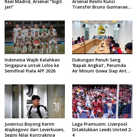
Real Madrid, Arsenal “Gigit
Arsenal Resmi Kunci
Jari”
Transfer Bruno Guimaraes
dari Newcastle
Indonesia Wajib Kalahkan
Dukungan Penuh Sang
Singapura untuk Lolos ke
‘Bapak Angkat’, Perumda
Semifinal Piala AFF 2026
Air Minum Gowa Siap Antar
Tim Dayung Raih Prestasi
Puncak
Juventus Boyong Kerim
Laga Pramusim: Liverpool
Alajbegovic dari Leverkusen,
Ditaklukkan Leeds United 2-
Segini Nilai Kontraknya
4