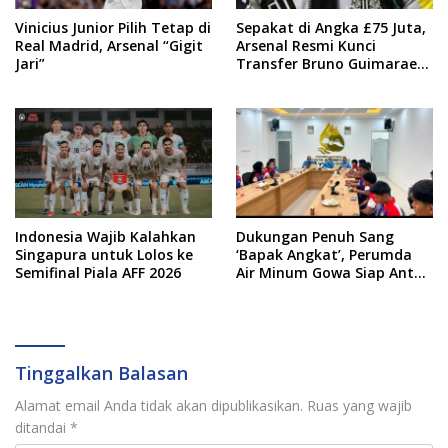
Vinicius Junior Pilih Tetap di
Sepakat di Angka £75 Juta,
Real Madrid, Arsenal “Gigit
Arsenal Resmi Kunci
Jari”
Transfer Bruno Guimaraes
dari Newcastle
Indonesia Wajib Kalahkan
Dukungan Penuh Sang
Singapura untuk Lolos ke
‘Bapak Angkat’, Perumda
Semifinal Piala AFF 2026
Air Minum Gowa Siap Antar
Tim Dayung Raih Prestasi
Puncak
Tinggalkan Balasan
Alamat email Anda tidak akan dipublikasikan.
Ruas yang wajib
ditandai
*