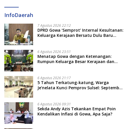
InfoDaerah
7 Agustus 2026 22:12
DPRD Gowa ‘Semprot’ Internal Kesultanan:
Keluarga Kerajaan Bersatu Dulu Baru
Rancang Perda Baru!
6 Agustus 2026 23:51
Menatap Gowa dengan Ketenangan:
Rumpun Keluarga Besar Kerajaan dan
Bate Salapang Respon Klaim Sepihak,
Tekankan Jalur Musyawarah, Ingatkan
Soal Adat dan Adab
6 Agustus 2026 21:17
5 Tahun Terkatung-katung, Warga
Je’nelata Kunci Pemprov Sulsel: September
2026 Penlok Rampung!
6 Agustus 2026 09:31
Sekda Andy Azis Tekankan Empat Poin
Kendalikan Inflasi di Gowa, Apa Saja?