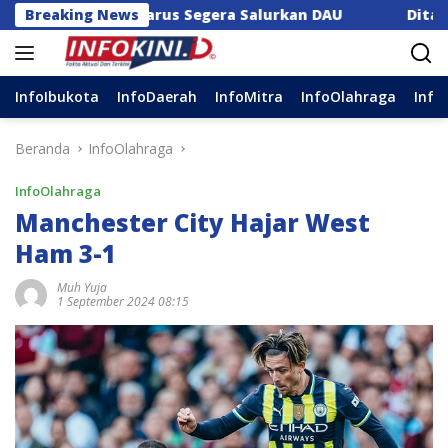
Langsung
usat Harus Segera Salurkan DAU
Breaking News
Ditaklukkan Udines
ke
konten
InfoIbukota
InfoDaerah
InfoMitra
InfoOlahraga
Info
Beranda
InfoOlahraga
InfoOlahraga
Manchester City Hajar West
Ham 3-1
Muh Yuja
1 September 2024 08:15