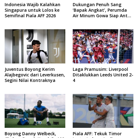
Indonesia Wajib Kalahkan
Dukungan Penuh Sang
Singapura untuk Lolos ke
‘Bapak Angkat’, Perumda
Semifinal Piala AFF 2026
Air Minum Gowa Siap Antar
Tim Dayung Raih Prestasi
Puncak
Juventus Boyong Kerim
Laga Pramusim: Liverpool
Alajbegovic dari Leverkusen,
Ditaklukkan Leeds United 2-
Segini Nilai Kontraknya
4
Boyong Danny Welbeck,
Piala AFF: Tekuk Timor