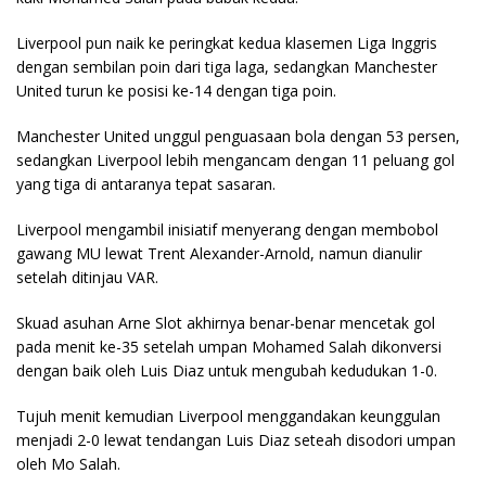
Liverpool pun naik ke peringkat kedua klasemen Liga Inggris
dengan sembilan poin dari tiga laga, sedangkan Manchester
United turun ke posisi ke-14 dengan tiga poin.
Manchester United unggul penguasaan bola dengan 53 persen,
sedangkan Liverpool lebih mengancam dengan 11 peluang gol
yang tiga di antaranya tepat sasaran.
Liverpool mengambil inisiatif menyerang dengan membobol
gawang MU lewat Trent Alexander-Arnold, namun dianulir
setelah ditinjau VAR.
Skuad asuhan Arne Slot akhirnya benar-benar mencetak gol
pada menit ke-35 setelah umpan Mohamed Salah dikonversi
dengan baik oleh Luis Diaz untuk mengubah kedudukan 1-0.
Tujuh menit kemudian Liverpool menggandakan keunggulan
menjadi 2-0 lewat tendangan Luis Diaz seteah disodori umpan
oleh Mo Salah.