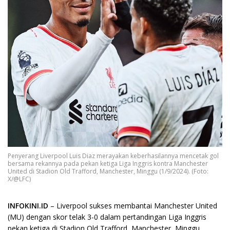
Penyerang Liverpool Luis Diaz merayakan keberhasilannya mencetak gol
bersama rekannya pada pekan ketiga Liga Inggris kontra Manchester
United di Stadion Old Trafford, Manchester, Minggu (1/9/2024). (Foto:
X/@LFC)
INFOKINI.ID
– Liverpool sukses membantai Manchester United
(MU) dengan skor telak 3-0 dalam pertandingan Liga Inggris
pekan ketiga di Stadion Old Trafford, Manchester, Minggu