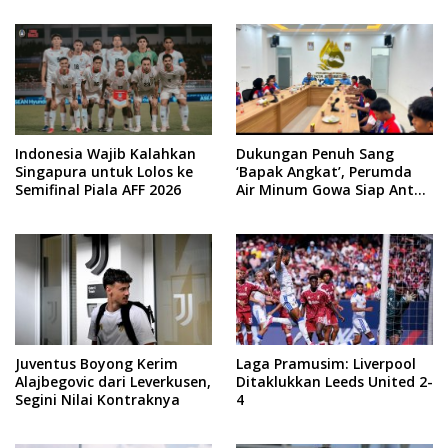
Indonesia Wajib Kalahkan
Dukungan Penuh Sang
Singapura untuk Lolos ke
‘Bapak Angkat’, Perumda
Semifinal Piala AFF 2026
Air Minum Gowa Siap Antar
Tim Dayung Raih Prestasi
Puncak
Juventus Boyong Kerim
Laga Pramusim: Liverpool
Alajbegovic dari Leverkusen,
Ditaklukkan Leeds United 2-
Segini Nilai Kontraknya
4