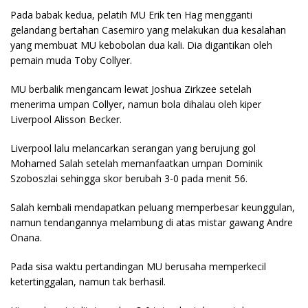
Pada babak kedua, pelatih MU Erik ten Hag mengganti
gelandang bertahan Casemiro yang melakukan dua kesalahan
yang membuat MU kebobolan dua kali. Dia digantikan oleh
pemain muda Toby Collyer.
MU berbalik mengancam lewat Joshua Zirkzee setelah
menerima umpan Collyer, namun bola dihalau oleh kiper
Liverpool Alisson Becker.
Liverpool lalu melancarkan serangan yang berujung gol
Mohamed Salah setelah memanfaatkan umpan Dominik
Szoboszlai sehingga skor berubah 3-0 pada menit 56.
Salah kembali mendapatkan peluang memperbesar keunggulan,
namun tendangannya melambung di atas mistar gawang Andre
Onana.
Pada sisa waktu pertandingan MU berusaha memperkecil
ketertinggalan, namun tak berhasil.