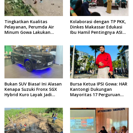
Tingkatkan Kualitas
Kolaborasi dengan TP PKK,
Pelayanan, Perumda Air
Dinkes Makassar Edukasi
Minum Gowa Lakukan
Ibu Hamil Pentingnya ASI
Normalisasi dan Ekstraksi
Eksklusif
Sedimen di IKK Barombong
Bukan SUV Biasa! Ini Alasan
Bursa Ketua IPSI Gowa: HAR
Kenapa Suzuki Fronx SGX
Kantongi Dukungan
Hybrid Kuro Layak Jadi
Mayoritas 17 Perguruan
Buruan Utama
Silat