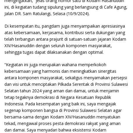
mengingatkan,” jelas orang nomor satu di Kodam Hasanuddin
ini, di kegiatan tudang sipulung yang berlangsung di Cafe Agung,
Jalan DR. Sam Ratulangi, Selasa (10/9/2024).
Di kesempatan itu, pangdam juga menyampaikan apresiasinya
atas kebersamaan, kerjasama, kontribusi serta dukungan yang
telah terbangun antara prajurit di satuan-satuan jajaran Kodam
XIV/Hasanuddin dengan seluruh komponen masyarakat,
sehingga tugas dapat dilaksanakan dengan optimal.
“Kegiatan ini juga merupakan wahana memperkokoh
kebersamaan yang harmonis dan meningkatkan sinergitas
antara komponen masyarakat, sekaligus menyamakan persepsi
dan visi untuk menciptakan Pilkada Serentak di Provinsi Sulawesi
Selatan tahun 2024 yang aman dan damai, untuk menjamin
tetap tegaknya demokrasi di Negara Kesatuan Republik
Indonesia. Pada kesempatan yang baik ini, saya mengajak
segenap komponen bangsa di Provinsi Sulawesi Selatan agar
bersama-sama dengan Kodam XIV/Hasanuddin menyatukan
tekad, mengawal proses pesta demokrasi rakyat yang aman
dan damai. Saya menyadari bahwa eksistensi Kodam