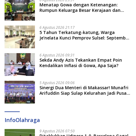
Menatap Gowa dengan Ketenangan:
Rumpun Keluarga Besar Kerajaan dan
Bate Salapang Respon Klaim Sepihak,
Tekankan Jalur Musyawarah, Ingatkan
Soal Adat dan Adab
6 Agustus 2026 21:17
5 Tahun Terkatung-katung, Warga
Je’nelata Kunci Pemprov Sulsel: September
2026 Penlok Rampung!
6 Agustus 2026 09:31
Sekda Andy Azis Tekankan Empat Poin
Kendalikan Inflasi di Gowa, Apa Saja?
5 Agustus 2026 09:06
Sinergi Dua Menteri di Makassar! Munafri
Arifuddin Siap Sulap Kelurahan Jadi Pusat
Pertumbuhan Ekonomi Baru
InfoOlahraga
9 Agustus 2026 07:50
Ditaklukkan Udinese 1-0, Barcelona Gagal