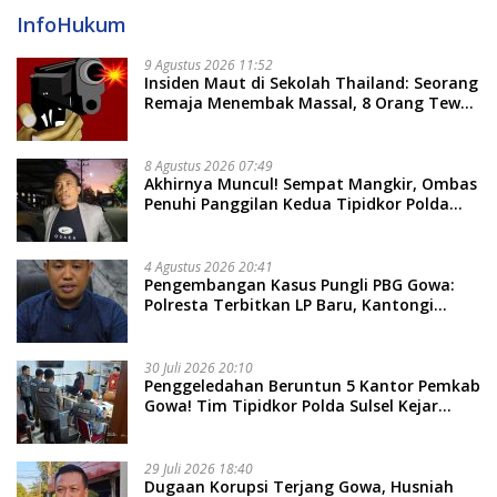
InfoHukum
9 Agustus 2026 11:52
Insiden Maut di Sekolah Thailand: Seorang
Remaja Menembak Massal, 8 Orang Tewas
dan 14 Lainnya Dirawat Intensif
8 Agustus 2026 07:49
Akhirnya Muncul! Sempat Mangkir, Ombas
Penuhi Panggilan Kedua Tipidkor Polda
Sulsel, Dicecar 50 Pertanyaan
4 Agustus 2026 20:41
Pengembangan Kasus Pungli PBG Gowa:
Polresta Terbitkan LP Baru, Kantongi
Nama Calon Tersangka Berikutnya
30 Juli 2026 20:10
Penggeledahan Beruntun 5 Kantor Pemkab
Gowa! Tim Tipidkor Polda Sulsel Kejar
Bukti Korupsi Seragam Gratis Rp16 Miliar
29 Juli 2026 18:40
Dugaan Korupsi Terjang Gowa, Husniah