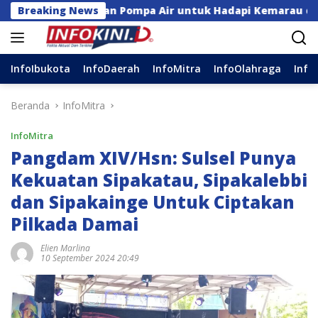
Langsung
Bantuan Pompa Air untuk Hadapi Kemarau di Sulsel
Breaking News
ke
konten
InfoIbukota
InfoDaerah
InfoMitra
InfoOlahraga
Info
Beranda
InfoMitra
InfoMitra
Pangdam XIV/Hsn: Sulsel Punya
Kekuatan Sipakatau, Sipakalebbi
dan Sipakainge Untuk Ciptakan
Pilkada Damai
Elien Marlina
10 September 2024 20:49