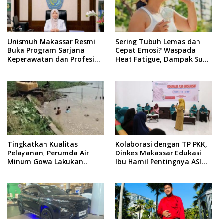
Unismuh Makassar Resmi
Sering Tubuh Lemas dan
Buka Program Sarjana
Cepat Emosi? Waspada
Keperawatan dan Profesi
Heat Fatigue, Dampak Suhu
Ners
Ekstrem yang Jarang
Disadari
Tingkatkan Kualitas
Kolaborasi dengan TP PKK,
Pelayanan, Perumda Air
Dinkes Makassar Edukasi
Minum Gowa Lakukan
Ibu Hamil Pentingnya ASI
Normalisasi dan Ekstraksi
Eksklusif
Sedimen di IKK Barombong