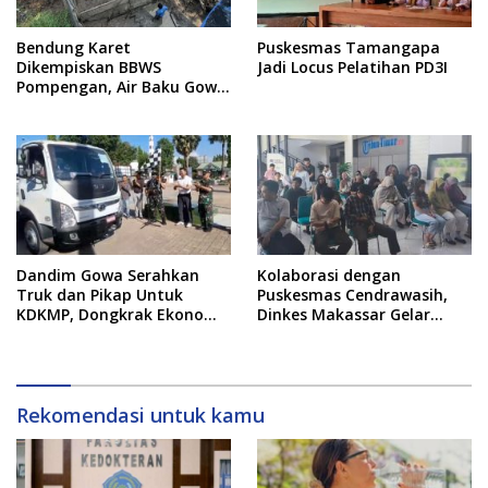
Bendung Karet
Puskesmas Tamangapa
Dikempiskan BBWS
Jadi Locus Pelatihan PD3I
Pompengan, Air Baku Gowa
Anjlok 80 Persen: 20 Ribu
Pelanggan Terdampak!
Dandim Gowa Serahkan
Kolaborasi dengan
Truk dan Pikap Untuk
Puskesmas Cendrawasih,
KDKMP, Dongkrak Ekonomi
Dinkes Makassar Gelar
Desa, Pangkas Jalur Logistik
Skrining Kesehatan Jiwa
Hasil Bumi
dan NAPZA di Tribun Timur
Rekomendasi untuk kamu