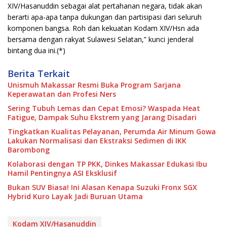
XIV/Hasanuddin sebagai alat pertahanan negara, tidak akan
berarti apa-apa tanpa dukungan dan partisipasi dari seluruh
komponen bangsa. Roh dan kekuatan Kodam XIV/Hsn ada
bersama dengan rakyat Sulawesi Selatan,” kunci jenderal
bintang dua ini.(*)
Berita Terkait
Unismuh Makassar Resmi Buka Program Sarjana
Keperawatan dan Profesi Ners
Sering Tubuh Lemas dan Cepat Emosi? Waspada Heat
Fatigue, Dampak Suhu Ekstrem yang Jarang Disadari
Tingkatkan Kualitas Pelayanan, Perumda Air Minum Gowa
Lakukan Normalisasi dan Ekstraksi Sedimen di IKK
Barombong
Kolaborasi dengan TP PKK, Dinkes Makassar Edukasi Ibu
Hamil Pentingnya ASI Eksklusif
Bukan SUV Biasa! Ini Alasan Kenapa Suzuki Fronx SGX
Hybrid Kuro Layak Jadi Buruan Utama
Kodam XIV/Hasanuddin