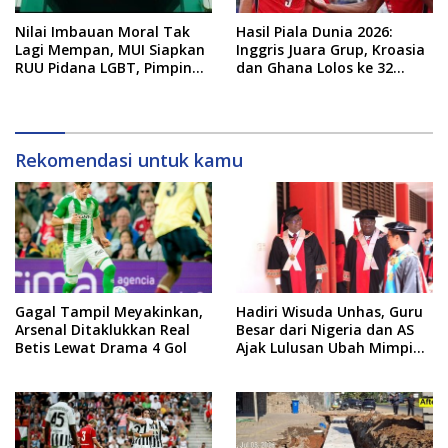
Nilai Imbauan Moral Tak
Hasil Piala Dunia 2026:
Lagi Mempan, MUI Siapkan
Inggris Juara Grup, Kroasia
RUU Pidana LGBT, Pimpinan
dan Ghana Lolos ke 32
DPR Pastikan Tampung
Besar
Aspirasi
Rekomendasi untuk kamu
Gagal Tampil Meyakinkan,
Hadiri Wisuda Unhas, Guru
Arsenal Ditaklukkan Real
Besar dari Nigeria dan AS
Betis Lewat Drama 4 Gol
Ajak Lulusan Ubah Mimpi
Jadi Visi