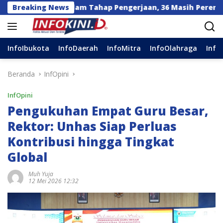
Langsung
ulsel Dalam Tahap Pengerjaan, 36 Masih Perencanaan
Breaking News
ke
konten
InfoIbukota
InfoDaerah
InfoMitra
InfoOlahraga
Info
Beranda
InfOpini
InfOpini
Pengukuhan Empat Guru Besar,
Rektor: Unhas Siap Perluas
Kontribusi hingga Tingkat
Global
Muh Yuja
12 Mei 2026 12:32