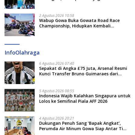
Persaudaraan dan Sportivitas
2 Agustus 2026 10:58
Wabup Gowa Buka Gowata Road Race
Championship, Hidupkan Kembali
Semangat Otomotif Setelah 20 Tahun
Vakum
InfoOlahraga
6 Agustus 2026 07:40
Sepakat di Angka £75 Juta, Arsenal Resmi
Kunci Transfer Bruno Guimaraes dari
Newcastle
5 Agustus 2026 08:55
Indonesia Wajib Kalahkan Singapura untuk
Lolos ke Semifinal Piala AFF 2026
4 Agustus 2026 20:21
Dukungan Penuh Sang ‘Bapak Angkat’,
Perumda Air Minum Gowa Siap Antar Tim
Dayung Raih Prestasi Puncak