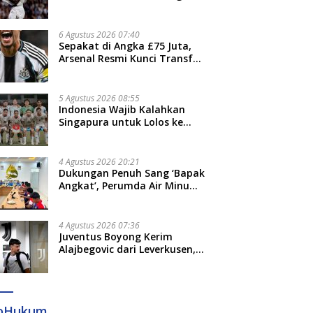
Jari”
6 Agustus 2026 07:40
Sepakat di Angka £75 Juta,
Arsenal Resmi Kunci Transfer
Bruno Guimaraes dari
Newcastle
5 Agustus 2026 08:55
Indonesia Wajib Kalahkan
Singapura untuk Lolos ke
Semifinal Piala AFF 2026
4 Agustus 2026 20:21
Dukungan Penuh Sang ‘Bapak
Angkat’, Perumda Air Minum
Gowa Siap Antar Tim Dayung
Raih Prestasi Puncak
4 Agustus 2026 07:36
Juventus Boyong Kerim
Alajbegovic dari Leverkusen,
Segini Nilai Kontraknya
foHukum