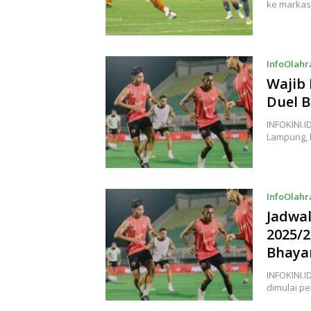
ke markas
InfoOlah
Wajib 
Duel 
INFOKINI.
Lampung, 
InfoOlah
Jadwal
2025/
Bhaya
INFOKINI.
dimulai pe