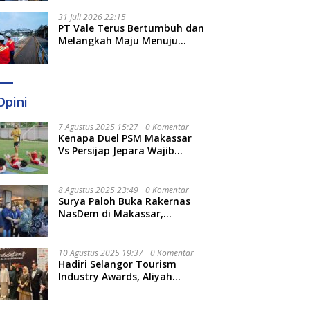
Optimal
31 Juli 2026 22:15
PT Vale Terus Bertumbuh dan
Melangkah Maju Menuju
Fondasi yang Lebih Kuat
Opini
7 Agustus 2025 15:27
0 Komentar
Kenapa Duel PSM Makassar
Vs Persijap Jepara Wajib
Ditonton? Ini 3 Hal
Menariknya
8 Agustus 2025 23:49
0 Komentar
Surya Paloh Buka Rakernas
NasDem di Makassar,
Munafri Sebut Momentum
Kuatkan Pendidikan Politik
10 Agustus 2025 19:37
0 Komentar
Hadiri Selangor Tourism
Industry Awards, Aliyah
Berharap Semakin
Optimalkan Pariwisata