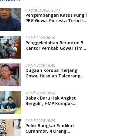
4 Agustus 2026 20:41
Pengembangan Kasus Pungli
PBG Gowa: Polresta Terbitkan
LP Baru, Kantongi Nama
Calon Tersangka Berikutnya
30 Juli 2026 20:10
Penggeledahan Beruntun 5
Kantor Pemkab Gowa! Tim
Tipidkor Polda Sulsel Kejar
Bukti Korupsi Seragam Gratis
Rp16 Miliar
29 Juli 2026 18:40
Dugaan Korupsi Terjang
Gowa, Husniah Talenrang
Diperiksa Polda Terkait
Pengadaan Seragam Rp16 M
26 Juli 2026 19:58
​Babak Baru Hak Angket
Bergulir, HMP Kompak
Diteken 41 Parlemen, HAR:
Kami Proses Sesuai Prosedur!
26 Juli 2026 10:29
Polisi Bongkar Sindikat
Curanmor, 4 Orang