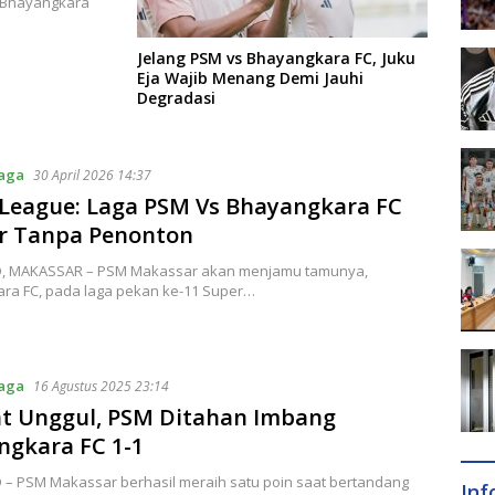
 Bhayangkara
Jelang PSM vs Bhayangkara FC, Juku
Eja Wajib Menang Demi Jauhi
Degradasi
raga
30 April 2026 14:37
 League: Laga PSM Vs Bhayangkara FC
ar Tanpa Penonton
ID, MAKASSAR – PSM Makassar akan menjamu tamunya,
ra FC, pada laga pekan ke-11 Super…
raga
16 Agustus 2025 23:14
t Unggul, PSM Ditahan Imbang
ngkara FC 1-1
D – PSM Makassar berhasil meraih satu poin saat bertandang
In