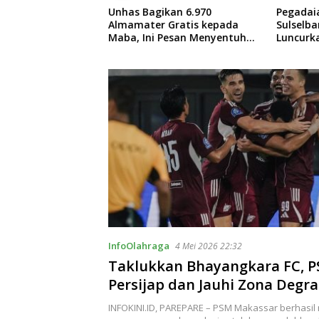
kan 6.970
Pegadaian Kanwil VI
Panggil 
Gratis kepada
Sulselbarra Maluku
Prabowo
Pesan Menyentuh
Luncurkan PANDE EMAS,
Perkemb
Dorong Kemandirian Ekonomi
dan Kin
Masyarakat
InfoOlahraga
4 Mei 2026 22:32
Taklukkan Bhayangkara FC, P
Persijap dan Jauhi Zona Degra
INFOKINI.ID, PAREPARE – PSM Makassar berhasil