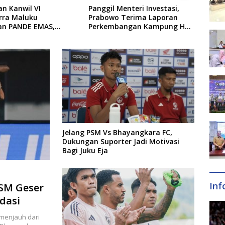
Menteri Investasi,
Pemkot Makassar Pastikan
Vinic
 Terima Laporan
PSEL Tetap Berjalan,
Real 
angan Kampung Haji
Penetapan Lokasi Masih
Jari”
erja BUMN
Dibahas
Jelang PSM Vs Bhayangkara FC,
Dukungan Suporter Jadi Motivasi
Bagi Juku Eja
Inf
SM Geser
dasi
 menjauh dari