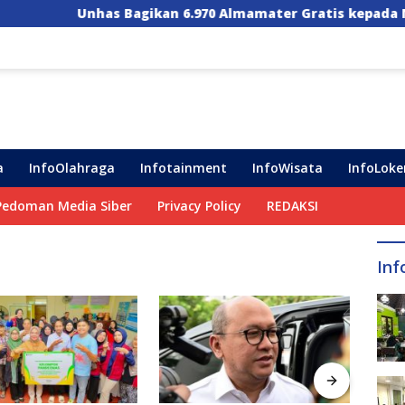
as Bagikan 6.970 Almamater Gratis kepada Maba, Ini Pesa
a
InfoOlahraga
Infotainment
InfoWisata
InfoLoke
Pedoman Media Siber
Privacy Policy
REDAKSI
Inf