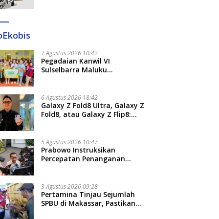
Ditangkap di Makassar dan
Gowa
oEkobis
7 Agustus 2026 10:42
Pegadaian Kanwil VI
Sulselbarra Maluku
Luncurkan PANDE EMAS,
Dorong Kemandirian Ekonomi
Masyarakat
6 Agustus 2026 18:42
Galaxy Z Fold8 Ultra, Galaxy Z
Fold8, atau Galaxy Z Flip8:
Mana HP Lipat Terbaik
Untukmu di 2026?
5 Agustus 2026 10:47
Prabowo Instruksikan
Percepatan Penanganan
Pemadaman Listrik dan Jaga
Stabilitas Harga BBM
3 Agustus 2026 09:28
Pertamina Tinjau Sejumlah
SPBU di Makassar, Pastikan
Distribusi Biosolar Berjalan