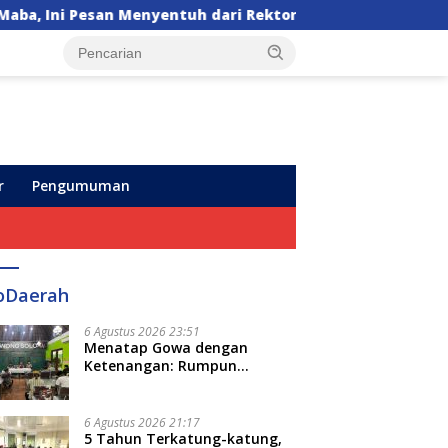
n Menyentuh dari Rektor
Pegadaian Kanwil VI Sul
r
Pengumuman
oDaerah
6 Agustus 2026 23:51
Menatap Gowa dengan
Ketenangan: Rumpun
Keluarga Besar Kerajaan dan
Bate Salapang Respon Klaim
Sepihak, Tekankan Jalur
6 Agustus 2026 21:17
Musyawarah, Ingatkan Soal
5 Tahun Terkatung-katung,