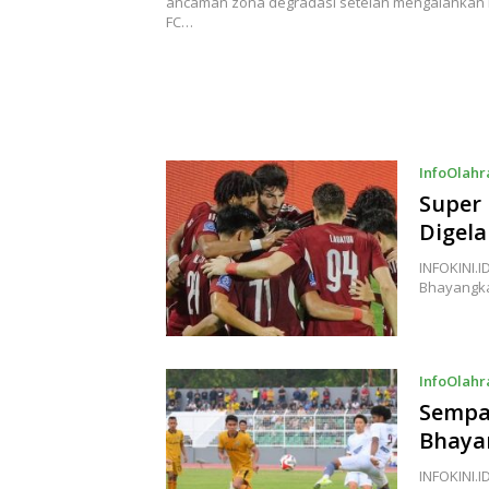
ancaman zona degradasi setelah mengalahkan
FC…
InfoOlah
Super
Digel
INFOKINI.
Bhayangka
InfoOlah
Sempa
Bhaya
INFOKINI.I