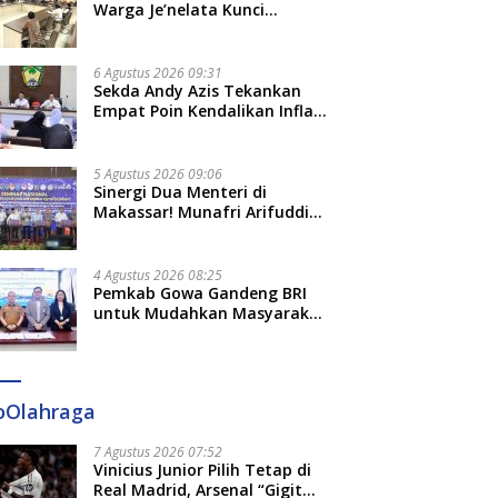
Adat dan Adab
Warga Je’nelata Kunci
ius Junior Pilih Tetap di
Menatap Gowa dengan
5
Pemprov Sulsel: September
Madrid, Arsenal “Gigit
Ketenangan: Rumpun
W
2026 Penlok Rampung!
Keluarga Besar Kerajaan dan
P
6 Agustus 2026 09:31
Bate Salapang Respon Klaim
2
Sekda Andy Azis Tekankan
Sepihak, Tekankan Jalur
Empat Poin Kendalikan Inflasi
Musyawarah, Ingatkan Soal
di Gowa, Apa Saja?
Adat dan Adab
5 Agustus 2026 09:06
Sinergi Dua Menteri di
Makassar! Munafri Arifuddin
Siap Sulap Kelurahan Jadi
Pusat Pertumbuhan Ekonomi
Baru
4 Agustus 2026 08:25
Pemkab Gowa Gandeng BRI
untuk Mudahkan Masyarakat
Bayar Pajak, Targetkan PAD
Rp307 Miliar
oOlahraga
7 Agustus 2026 07:52
Vinicius Junior Pilih Tetap di
Real Madrid, Arsenal “Gigit