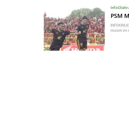
InfoOlah
PSM Ma
INFOKINI.I
musim ini