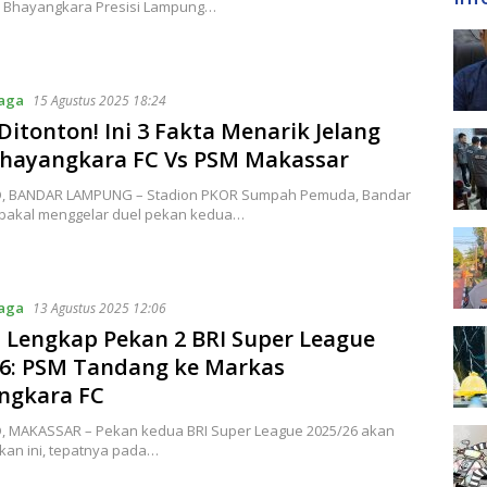
 Bhayangkara Presisi Lampung…
raga
15 Agustus 2025 18:24
Ditonton! Ini 3 Fakta Menarik Jelang
Bhayangkara FC Vs PSM Makassar
ID, BANDAR LAMPUNG – Stadion PKOR Sumpah Pemuda, Bandar
bakal menggelar duel pekan kedua…
raga
13 Agustus 2025 12:06
 Lengkap Pekan 2 BRI Super League
26: PSM Tandang ke Markas
ngkara FC
ID, MAKASSAR – Pekan kedua BRI Super League 2025/26 akan
kan ini, tepatnya pada…