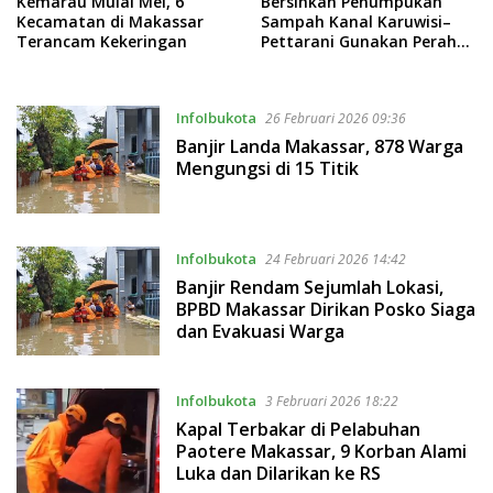
Kemarau Mulai Mei, 6
Bersihkan Penumpukan
Kecamatan di Makassar
Sampah Kanal Karuwisi–
Terancam Kekeringan
Pettarani Gunakan Perahu
Viber
InfoIbukota
26 Februari 2026 09:36
Banjir Landa Makassar, 878 Warga
Mengungsi di 15 Titik
InfoIbukota
24 Februari 2026 14:42
Banjir Rendam Sejumlah Lokasi,
BPBD Makassar Dirikan Posko Siaga
dan Evakuasi Warga
InfoIbukota
3 Februari 2026 18:22
Kapal Terbakar di Pelabuhan
Paotere Makassar, 9 Korban Alami
Luka dan Dilarikan ke RS