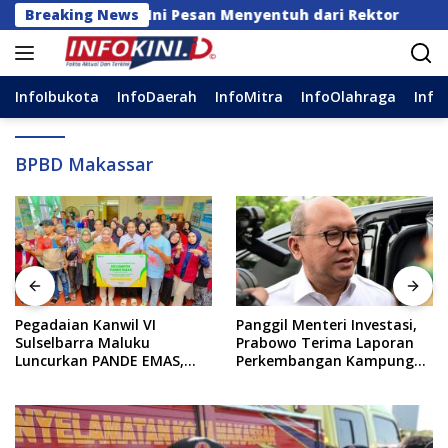
Langsung
pada Maba, Ini Pesan Menyentuh dari Rektor
Breaking News
Pegad
ke
konten
InfoIbukota
InfoDaerah
InfoMitra
InfoOlahraga
Info
BPBD Makassar
Pegadaian Kanwil VI
Panggil Menteri Investasi,
Sulselbarra Maluku
Prabowo Terima Laporan
Luncurkan PANDE EMAS,
Perkembangan Kampung
Dorong Kemandirian
Haji dan Kinerja BUMN
Ekonomi Masyarakat