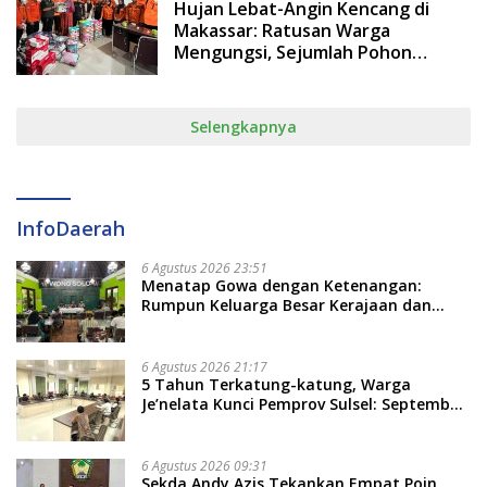
Hujan Lebat-Angin Kencang di
Makassar: Ratusan Warga
Mengungsi, Sejumlah Pohon
Tumbang
Selengkapnya
InfoDaerah
6 Agustus 2026 23:51
Menatap Gowa dengan Ketenangan:
Rumpun Keluarga Besar Kerajaan dan
Bate Salapang Respon Klaim Sepihak,
Tekankan Jalur Musyawarah, Ingatkan
Soal Adat dan Adab
6 Agustus 2026 21:17
5 Tahun Terkatung-katung, Warga
Je’nelata Kunci Pemprov Sulsel: September
2026 Penlok Rampung!
6 Agustus 2026 09:31
Sekda Andy Azis Tekankan Empat Poin