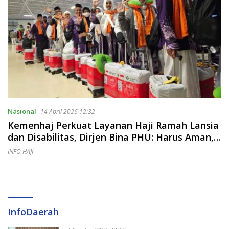
Nasional
14 April 2026 12:32
Kemenhaj Perkuat Layanan Haji Ramah Lansia
dan Disabilitas, Dirjen Bina PHU: Harus Aman,
Manusiawi, dan Aksesibel
INFO HAJI
InfoDaerah