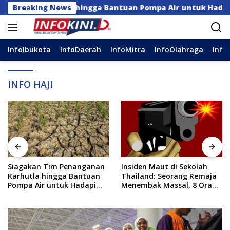
Langsung
nan Karhutla hingga Bantuan Pompa Air untuk Hadapi Kem
Breaking News
ke
konten
InfoIbukota
InfoDaerah
InfoMitra
InfoOlahraga
Info
INFO HAJI
Insiden Maut di Sekolah
79 Daerah Kekurangan
Thailand: Seorang Remaja
Anggaran, Pusat Harus
Menembak Massal, 8 Orang
Segera Salurkan DAU
Tewas dan 14 Lainnya
Dirawat Intensif