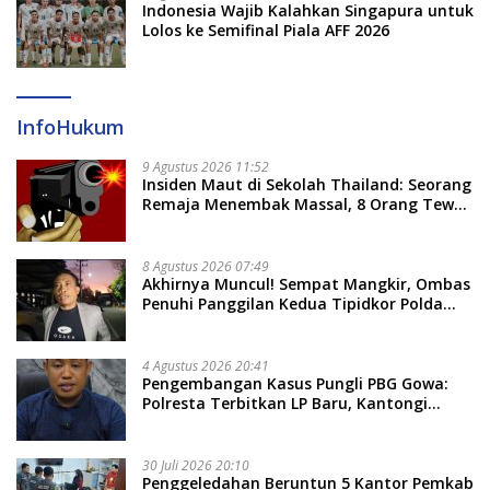
Indonesia Wajib Kalahkan Singapura untuk
Lolos ke Semifinal Piala AFF 2026
InfoHukum
9 Agustus 2026 11:52
Insiden Maut di Sekolah Thailand: Seorang
Remaja Menembak Massal, 8 Orang Tewas
dan 14 Lainnya Dirawat Intensif
8 Agustus 2026 07:49
Akhirnya Muncul! Sempat Mangkir, Ombas
Penuhi Panggilan Kedua Tipidkor Polda
Sulsel, Dicecar 50 Pertanyaan
4 Agustus 2026 20:41
Pengembangan Kasus Pungli PBG Gowa:
Polresta Terbitkan LP Baru, Kantongi
Nama Calon Tersangka Berikutnya
30 Juli 2026 20:10
Penggeledahan Beruntun 5 Kantor Pemkab