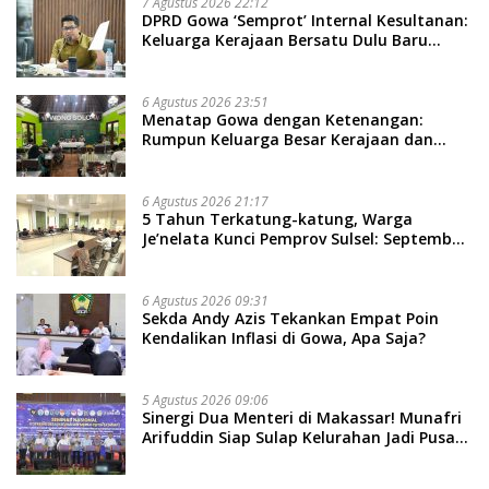
7 Agustus 2026 22:12
DPRD Gowa ‘Semprot’ Internal Kesultanan:
Keluarga Kerajaan Bersatu Dulu Baru
Rancang Perda Baru!
6 Agustus 2026 23:51
Menatap Gowa dengan Ketenangan:
Rumpun Keluarga Besar Kerajaan dan
Bate Salapang Respon Klaim Sepihak,
Tekankan Jalur Musyawarah, Ingatkan
Soal Adat dan Adab
6 Agustus 2026 21:17
5 Tahun Terkatung-katung, Warga
Je’nelata Kunci Pemprov Sulsel: September
2026 Penlok Rampung!
6 Agustus 2026 09:31
Sekda Andy Azis Tekankan Empat Poin
Kendalikan Inflasi di Gowa, Apa Saja?
5 Agustus 2026 09:06
Sinergi Dua Menteri di Makassar! Munafri
Arifuddin Siap Sulap Kelurahan Jadi Pusat
Pertumbuhan Ekonomi Baru