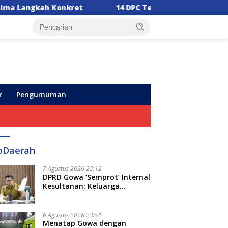
14 DPC Terima SK Kepengurusan, Ketua DPW PPP Sul
r
Pengumuman
oDaerah
7 Agustus 2026 22:12
DPRD Gowa ‘Semprot’ Internal
Kesultanan: Keluarga
Kerajaan Bersatu Dulu Baru
Rancang Perda Baru!
6 Agustus 2026 23:51
Menatap Gowa dengan