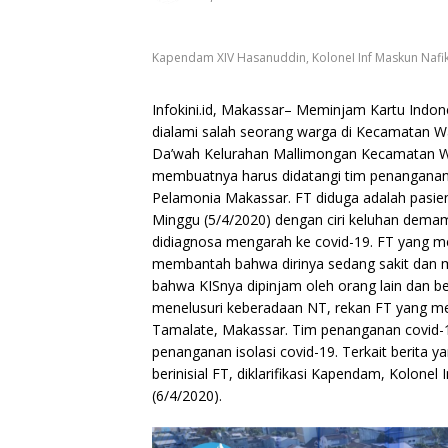
Kapendam XIV Hasanuddin, KoloneI Inf Maskun Nafi
Infokini.id, Makassar– Meminjam Kartu Indone
dialami salah seorang warga di Kecamatan Waj
Da’wah Kelurahan Mallimongan Kecamatan Waj
membuatnya harus didatangi tim penanganan 
Pelamonia Makassar. FT diduga adalah pasie
Minggu (5/4/2020) dengan ciri keluhan demam,
didiagnosa mengarah ke covid-19. FT yang 
membantah bahwa dirinya sedang sakit dan 
bahwa KISnya dipinjam oleh orang lain dan b
menelusuri keberadaan NT, rekan FT yang me
Tamalate, Makassar. Tim penanganan covid-
penanganan isolasi covid-19. Terkait berita 
berinisial FT, diklarifikasi Kapendam, Kolone
(6/4/2020).