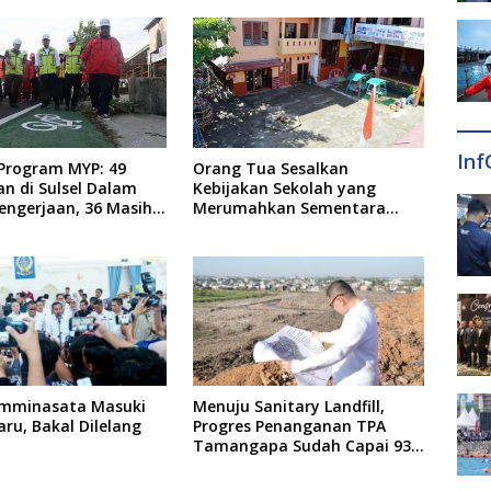
Inf
 Program MYP: 49
Orang Tua Sesalkan
an di Sulsel Dalam
Kebijakan Sekolah yang
engerjaan, 36 Masih
Merumahkan Sementara
naan
Anaknya Usai Insiden Gigit
Teman
mminasata Masuki
Menuju Sanitary Landfill,
ru, Bakal Dilelang
Progres Penanganan TPA
Tamangapa Sudah Capai 93
Persen