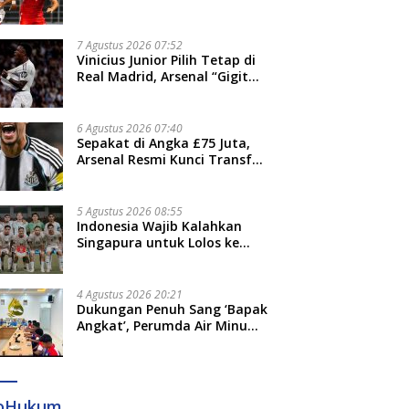
Thohir: Kami Akan Lakukan
Evaluasi
7 Agustus 2026 07:52
Vinicius Junior Pilih Tetap di
Real Madrid, Arsenal “Gigit
Jari”
6 Agustus 2026 07:40
Sepakat di Angka £75 Juta,
Arsenal Resmi Kunci Transfer
Bruno Guimaraes dari
Newcastle
5 Agustus 2026 08:55
Indonesia Wajib Kalahkan
Singapura untuk Lolos ke
Semifinal Piala AFF 2026
4 Agustus 2026 20:21
Dukungan Penuh Sang ‘Bapak
Angkat’, Perumda Air Minum
Gowa Siap Antar Tim Dayung
Raih Prestasi Puncak
foHukum