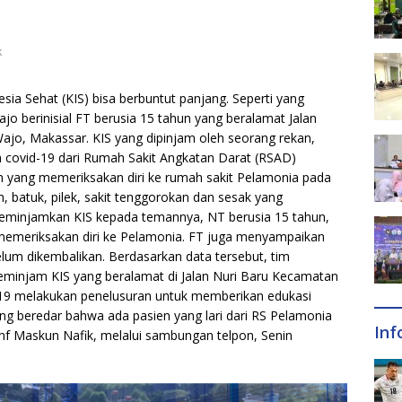
k
sia Sehat (KIS) bisa berbuntut panjang. Seperti yang
o berinisial FT berusia 15 tahun yang beralamat Jalan
o, Makassar. KIS yang dipinjam oleh seorang rekan,
covid-19 dari Rumah Sakit Angkatan Darat (RSAD)
n yang memeriksakan diri ke rumah sakit Pelamonia pada
 batuk, pilek, sakit tenggorokan dan sesak yang
meminjamkan KIS kepada temannya, NT berusia 15 tahun,
memeriksakan diri ke Pelamonia. FT juga menyampaikan
elum dikembalikan. Berdasarkan data tersebut, tim
minjam KIS yang beralamat di Jalan Nuri Baru Kecamatan
19 melakukan penelusuran untuk memberikan edukasi
yang beredar bahwa ada pasien yang lari dari RS Pelamonia
Inf
l Inf Maskun Nafik, melalui sambungan telpon, Senin