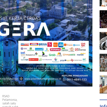
RSAD
Pelamonia,
salah satu
In
rumah sakit