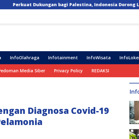
 bagi Palestina, Indonesia Dorong Lima Langkah Konkret
a
InfoOlahraga
Infotainment
InfoWisata
InfoLoke
Pedoman Media Siber
Privacy Policy
REDAKSI
Inf
dengan Diagnosa Covid-19
 Pelamonia