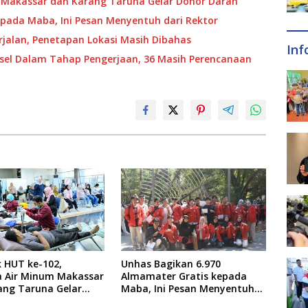
 Makassar dan Karang Taruna Gelar Donor Darah
pada Maba, Ini Pesan Menyentuh dari Rektor
jalan, Penetapan Lokasi Masih Dibahas
Inf
ulsel Dalam Tahap Pengerjaan, 36 Masih Perencanaan
 HUT ke-102,
Unhas Bagikan 6.970
 Air Minum Makassar
Almamater Gratis kepada
ang Taruna Gelar
Maba, Ini Pesan Menyentuh
arah
dari Rektor