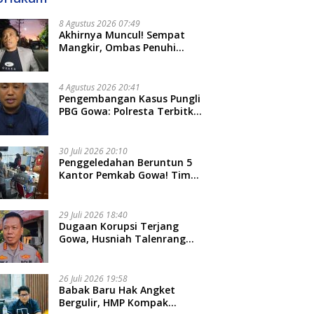
8 Agustus 2026 07:49
Akhirnya Muncul! Sempat
Mangkir, Ombas Penuhi
Panggilan Kedua Tipidkor
Polda Sulsel, Dicecar 50
Pertanyaan
4 Agustus 2026 20:41
Pengembangan Kasus Pungli
PBG Gowa: Polresta Terbitkan
LP Baru, Kantongi Nama
Calon Tersangka Berikutnya
30 Juli 2026 20:10
Penggeledahan Beruntun 5
Kantor Pemkab Gowa! Tim
Tipidkor Polda Sulsel Kejar
Bukti Korupsi Seragam Gratis
Rp16 Miliar
29 Juli 2026 18:40
Dugaan Korupsi Terjang
Gowa, Husniah Talenrang
Diperiksa Polda Terkait
Pengadaan Seragam Rp16 M
26 Juli 2026 19:58
​Babak Baru Hak Angket
Bergulir, HMP Kompak