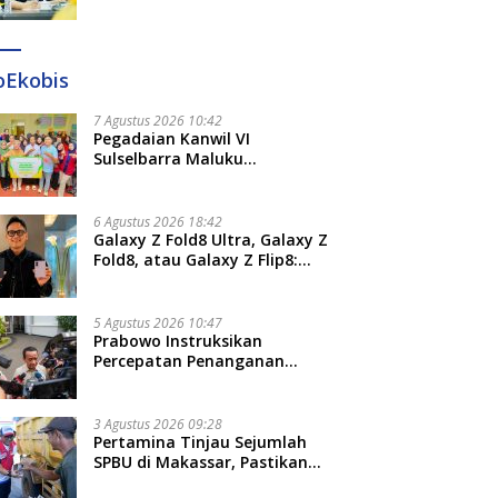
Diteken 41 Parlemen, HAR:
Kami Proses Sesuai Prosedur!
oEkobis
7 Agustus 2026 10:42
Pegadaian Kanwil VI
Sulselbarra Maluku
Luncurkan PANDE EMAS,
Dorong Kemandirian Ekonomi
Masyarakat
6 Agustus 2026 18:42
Galaxy Z Fold8 Ultra, Galaxy Z
Fold8, atau Galaxy Z Flip8:
Mana HP Lipat Terbaik
Untukmu di 2026?
5 Agustus 2026 10:47
Prabowo Instruksikan
Percepatan Penanganan
Pemadaman Listrik dan Jaga
Stabilitas Harga BBM
3 Agustus 2026 09:28
Pertamina Tinjau Sejumlah
SPBU di Makassar, Pastikan
Distribusi Biosolar Berjalan