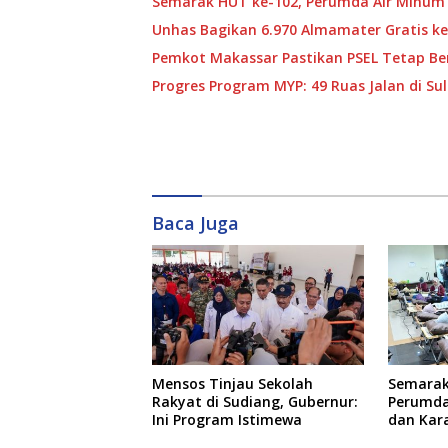
Semarak HUT ke-102, Perumda Air Minum
Unhas Bagikan 6.970 Almamater Gratis ke
Pemkot Makassar Pastikan PSEL Tetap Ber
Progres Program MYP: 49 Ruas Jalan di S
Baca Juga
Mensos Tinjau Sekolah
Semarak
Rakyat di Sudiang, Gubernur:
Perumda
Ini Program Istimewa
dan Kar
Donor D