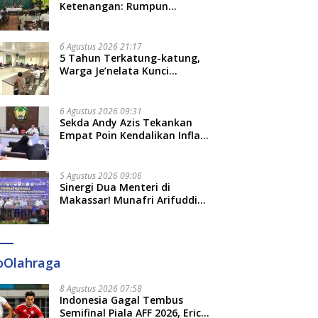
Ketenangan: Rumpun
Keluarga Besar Kerajaan dan
Bate Salapang Respon Klaim
Sepihak, Tekankan Jalur
6 Agustus 2026 21:17
Musyawarah, Ingatkan Soal
5 Tahun Terkatung-katung,
Adat dan Adab
Warga Je’nelata Kunci
Pemprov Sulsel: September
2026 Penlok Rampung!
6 Agustus 2026 09:31
Sekda Andy Azis Tekankan
Empat Poin Kendalikan Inflasi
di Gowa, Apa Saja?
5 Agustus 2026 09:06
Sinergi Dua Menteri di
Makassar! Munafri Arifuddin
Siap Sulap Kelurahan Jadi
Pusat Pertumbuhan Ekonomi
Baru
oOlahraga
8 Agustus 2026 07:58
Indonesia Gagal Tembus
Semifinal Piala AFF 2026, Erick