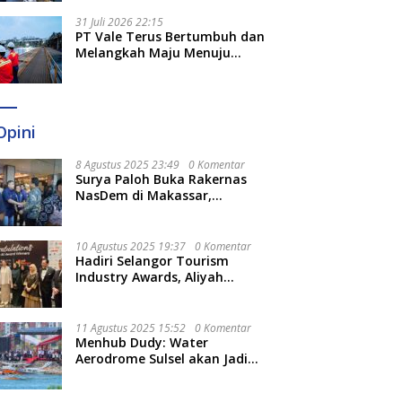
Optimal
31 Juli 2026 22:15
PT Vale Terus Bertumbuh dan
Melangkah Maju Menuju
Fondasi yang Lebih Kuat
Opini
8 Agustus 2025 23:49
0 Komentar
Surya Paloh Buka Rakernas
NasDem di Makassar,
Munafri Sebut Momentum
Kuatkan Pendidikan Politik
10 Agustus 2025 19:37
0 Komentar
Hadiri Selangor Tourism
Industry Awards, Aliyah
Berharap Semakin
Optimalkan Pariwisata
11 Agustus 2025 15:52
0 Komentar
Menhub Dudy: Water
Aerodrome Sulsel akan Jadi
Tonggak Baru Transportasi
Nasional