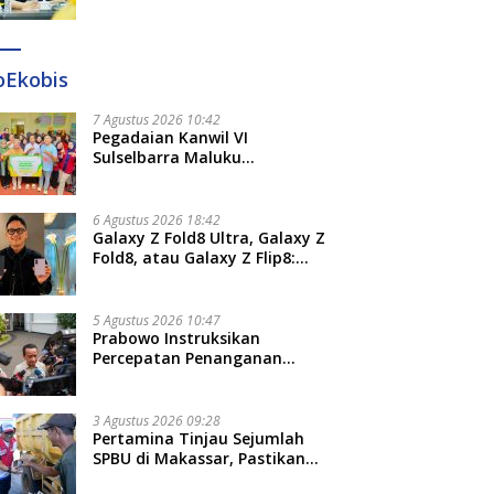
Diteken 41 Parlemen, HAR:
Kami Proses Sesuai Prosedur!
oEkobis
7 Agustus 2026 10:42
Pegadaian Kanwil VI
Sulselbarra Maluku
Luncurkan PANDE EMAS,
Dorong Kemandirian Ekonomi
Masyarakat
6 Agustus 2026 18:42
Galaxy Z Fold8 Ultra, Galaxy Z
Fold8, atau Galaxy Z Flip8:
Mana HP Lipat Terbaik
Untukmu di 2026?
5 Agustus 2026 10:47
Prabowo Instruksikan
Percepatan Penanganan
Pemadaman Listrik dan Jaga
Stabilitas Harga BBM
3 Agustus 2026 09:28
Pertamina Tinjau Sejumlah
SPBU di Makassar, Pastikan
Distribusi Biosolar Berjalan