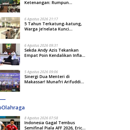
Ketenangan: Rumpun
Keluarga Besar Kerajaan dan
Bate Salapang Respon Klaim
Sepihak, Tekankan Jalur
6 Agustus 2026 21:17
Musyawarah, Ingatkan Soal
5 Tahun Terkatung-katung,
Adat dan Adab
Warga Je’nelata Kunci
Pemprov Sulsel: September
2026 Penlok Rampung!
6 Agustus 2026 09:31
Sekda Andy Azis Tekankan
Empat Poin Kendalikan Inflasi
di Gowa, Apa Saja?
5 Agustus 2026 09:06
Sinergi Dua Menteri di
Makassar! Munafri Arifuddin
Siap Sulap Kelurahan Jadi
Pusat Pertumbuhan Ekonomi
Baru
oOlahraga
8 Agustus 2026 07:58
Indonesia Gagal Tembus
Semifinal Piala AFF 2026, Erick