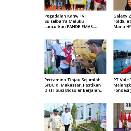
Pegadaian Kanwil VI
Galaxy Z
Sulselbarra Maluku
Fold8, a
Luncurkan PANDE EMAS,
Mana HP
Dorong Kemandirian Ekonomi
Untukmu
Masyarakat
Pertamina Tinjau Sejumlah
PT Vale
SPBU di Makassar, Pastikan
Melangk
Distribusi Biosolar Berjalan
Fondasi 
Optimal