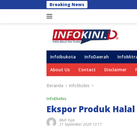
Langsung
Breaking News
Perkuat Dukungan
ke
konten
InfoIbukota
InfoDaerah
InfoMitr
About Us
Contact
Disclaimer
Beranda
InfoEkobis
InfoEkobis
Ekspor Produk Halal
Muh Yuja
21 September 2020 13:17