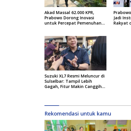
Akad Massal 62.000 KPR,
Prabowo:
Prabowo Dorong Inovasi
Jadi In
untuk Percepat Pemenuhan
Rakyat 
Rumah Rakyat
Pemera
Suzuki XL7 Resmi Meluncur di
Sulselbar: Tampil Lebih
Gagah, Fitur Makin Canggih,
dan Bertabur Diskon hingga
Puluhan Juta
Rekomendasi untuk kamu