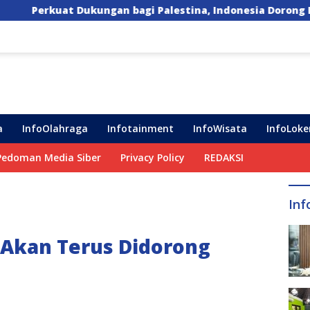
 bagi Palestina, Indonesia Dorong Lima Langkah Konkret
a
InfoOlahraga
Infotainment
InfoWisata
InfoLoke
Pedoman Media Siber
Privacy Policy
REDAKSI
Inf
 Akan Terus Didorong