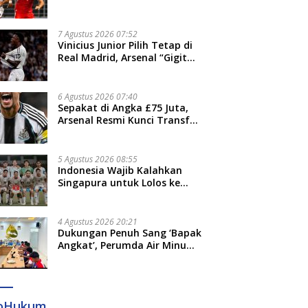
Thohir: Kami Akan Lakukan
Evaluasi
7 Agustus 2026 07:52
Vinicius Junior Pilih Tetap di
Real Madrid, Arsenal “Gigit
Jari”
6 Agustus 2026 07:40
Sepakat di Angka £75 Juta,
Arsenal Resmi Kunci Transfer
Bruno Guimaraes dari
Newcastle
5 Agustus 2026 08:55
Indonesia Wajib Kalahkan
Singapura untuk Lolos ke
Semifinal Piala AFF 2026
4 Agustus 2026 20:21
Dukungan Penuh Sang ‘Bapak
Angkat’, Perumda Air Minum
Gowa Siap Antar Tim Dayung
Raih Prestasi Puncak
foHukum