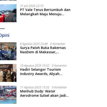
Optimal
31 Juli 2026 22:15
PT Vale Terus Bertumbuh dan
Melangkah Maju Menuju
Fondasi yang Lebih Kuat
Opini
8 Agustus 2025 23:49
0 Komentar
Surya Paloh Buka Rakernas
NasDem di Makassar,
Munafri Sebut Momentum
Kuatkan Pendidikan Politik
10 Agustus 2025 19:37
0 Komentar
Hadiri Selangor Tourism
Industry Awards, Aliyah
Berharap Semakin
Optimalkan Pariwisata
11 Agustus 2025 15:52
0 Komentar
Menhub Dudy: Water
Aerodrome Sulsel akan Jadi
Tonggak Baru Transportasi
Nasional