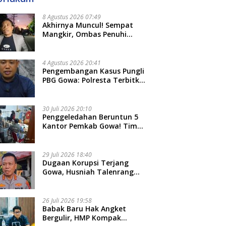
8 Agustus 2026 07:49
Akhirnya Muncul! Sempat
Mangkir, Ombas Penuhi
Panggilan Kedua Tipidkor
Polda Sulsel, Dicecar 50
Pertanyaan
4 Agustus 2026 20:41
Pengembangan Kasus Pungli
PBG Gowa: Polresta Terbitkan
LP Baru, Kantongi Nama
Calon Tersangka Berikutnya
30 Juli 2026 20:10
Penggeledahan Beruntun 5
Kantor Pemkab Gowa! Tim
Tipidkor Polda Sulsel Kejar
Bukti Korupsi Seragam Gratis
Rp16 Miliar
29 Juli 2026 18:40
Dugaan Korupsi Terjang
Gowa, Husniah Talenrang
Diperiksa Polda Terkait
Pengadaan Seragam Rp16 M
26 Juli 2026 19:58
​Babak Baru Hak Angket
Bergulir, HMP Kompak