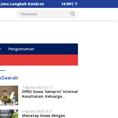
14 DPC Terima SK Kepengurusan, Ketua DPW PPP Sul
r
Pengumuman
oDaerah
7 Agustus 2026 22:12
DPRD Gowa ‘Semprot’ Internal
Kesultanan: Keluarga
Kerajaan Bersatu Dulu Baru
Rancang Perda Baru!
6 Agustus 2026 23:51
Menatap Gowa dengan