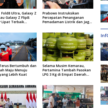
 Fold8 Ultra, Galaxy Z
Prabowo Instruksikan
tau Galaxy Z Flip8:
Percepatan Penanganan
 Lipat Terbaik
Pemadaman Listrik dan Jaga
 di 2026?
Stabilitas Harga BBM
Inf
 Terus Bertumbuh dan
Selama Musim Kemarau,
ah Maju Menuju
Pertamina Tambah Pasokan
yang Lebih Kuat
LPG 3 Kg di Empat Daerah
Sulsel