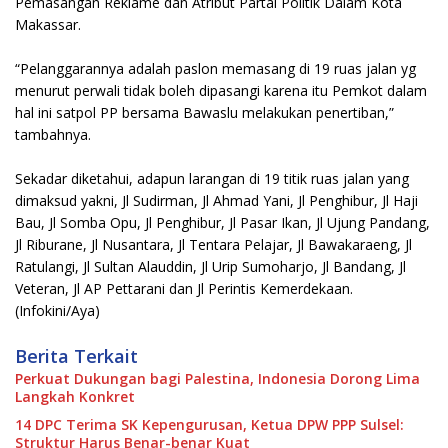
Pemasangan Reklame dan Atribut Partai Politik Dalam Kota
Makassar.
“Pelanggarannya adalah paslon memasang di 19 ruas jalan yg
menurut perwali tidak boleh dipasangi karena itu Pemkot dalam
hal ini satpol PP bersama Bawaslu melakukan penertiban,”
tambahnya.
Sekadar diketahui, adapun larangan di 19 titik ruas jalan yang
dimaksud yakni, Jl Sudirman, Jl Ahmad Yani, Jl Penghibur, Jl Haji
Bau, Jl Somba Opu, Jl Penghibur, Jl Pasar Ikan, Jl Ujung Pandang,
Jl Riburane, Jl Nusantara, Jl Tentara Pelajar, Jl Bawakaraeng, Jl
Ratulangi, Jl Sultan Alauddin, Jl Urip Sumoharjo, Jl Bandang, Jl
Veteran, Jl AP Pettarani dan Jl Perintis Kemerdekaan.
(Infokini/Aya)
Berita Terkait
Perkuat Dukungan bagi Palestina, Indonesia Dorong Lima
Langkah Konkret
14 DPC Terima SK Kepengurusan, Ketua DPW PPP Sulsel:
Struktur Harus Benar-benar Kuat