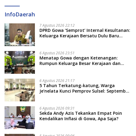
InfoDaerah
7 Agustus 2026 22:12
DPRD Gowa ‘Semprot’ Internal Kesultanan:
Keluarga Kerajaan Bersatu Dulu Baru
Rancang Perda Baru!
6 Agustus 2026 23:51
Menatap Gowa dengan Ketenangan:
Rumpun Keluarga Besar Kerajaan dan
Bate Salapang Respon Klaim Sepihak,
Tekankan Jalur Musyawarah, Ingatkan
Soal Adat dan Adab
6 Agustus 2026 21:17
5 Tahun Terkatung-katung, Warga
Je’nelata Kunci Pemprov Sulsel: September
2026 Penlok Rampung!
6 Agustus 2026 09:31
Sekda Andy Azis Tekankan Empat Poin
Kendalikan Inflasi di Gowa, Apa Saja?
5 Agustus 2026 09:06