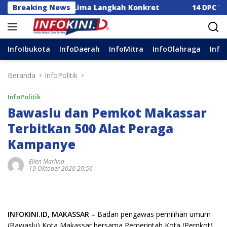
Langsung
sia Dorong Lima Langkah Konkret
Breaking News
14 DPC Terima SK
ke
konten
InfoIbukota
InfoDaerah
InfoMitra
InfoOlahraga
Info
Beranda
InfoPolitik
InfoPolitik
Bawaslu dan Pemkot Makassar
Terbitkan 500 Alat Peraga
Kampanye
Elien Marlina
19 Oktober 2020 20:56
INFOKINI.ID, MAKASSAR –
Badan pengawas pemilihan umum
(Bawaslu) Kota Makassar bersama Pemerintah Kota (Pemkot)