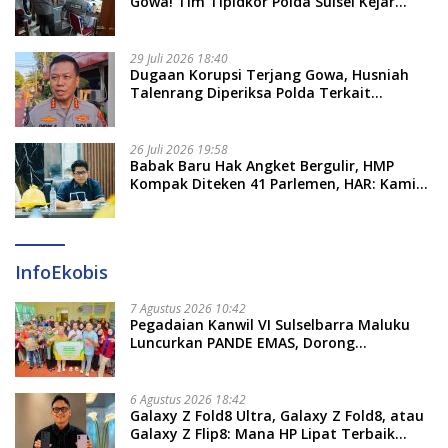
Gowa! Tim Tipidkor Polda Sulsel Kejar
Bukti Korupsi Seragam Gratis Rp16 Miliar
29 Juli 2026 18:40
Dugaan Korupsi Terjang Gowa, Husniah
Talenrang Diperiksa Polda Terkait
Pengadaan Seragam Rp16 M
26 Juli 2026 19:58
​Babak Baru Hak Angket Bergulir, HMP
Kompak Diteken 41 Parlemen, HAR: Kami
Proses Sesuai Prosedur!
InfoEkobis
7 Agustus 2026 10:42
Pegadaian Kanwil VI Sulselbarra Maluku
Luncurkan PANDE EMAS, Dorong
Kemandirian Ekonomi Masyarakat
6 Agustus 2026 18:42
Galaxy Z Fold8 Ultra, Galaxy Z Fold8, atau
Galaxy Z Flip8: Mana HP Lipat Terbaik