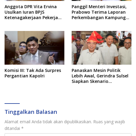
Anggota DPR Vita Ervina
Panggil Menteri Investasi,
Usulkan Iuran BPJS
Prabowo Terima Laporan
Ketenagakerjaan Pekerja
Perkembangan Kampung
Informal Ditanggung
Haji dan Kinerja BUMN
Negara
Komisi III: Tak Ada Surpres
Panaskan Mesin Politik
Pergantian Kapolri
Lebih Awal, Gerindra Sulsel
Siapkan Skenario
Kemenangan Total Menuju
Pemilu 2029
Tinggalkan Balasan
Alamat email Anda tidak akan dipublikasikan.
Ruas yang wajib
ditandai
*