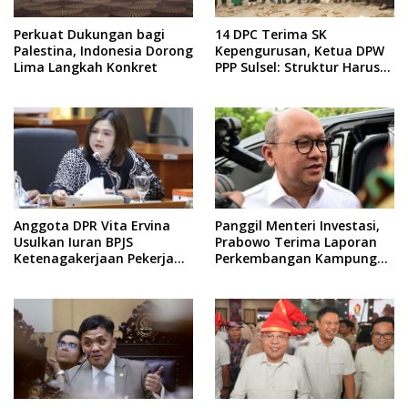
Perkuat Dukungan bagi
14 DPC Terima SK
Palestina, Indonesia Dorong
Kepengurusan, Ketua DPW
Lima Langkah Konkret
PPP Sulsel: Struktur Harus
Benar-benar Kuat
Anggota DPR Vita Ervina
Panggil Menteri Investasi,
Usulkan Iuran BPJS
Prabowo Terima Laporan
Ketenagakerjaan Pekerja
Perkembangan Kampung
Informal Ditanggung
Haji dan Kinerja BUMN
Negara