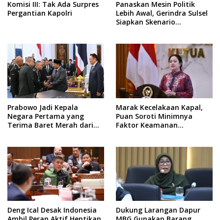
Komisi III: Tak Ada Surpres
Panaskan Mesin Politik
Pergantian Kapolri
Lebih Awal, Gerindra Sulsel
Siapkan Skenario
Kemenangan Total Menuju
Pemilu 2029
Prabowo Jadi Kepala
Marak Kecelakaan Kapal,
Negara Pertama yang
Puan Soroti Minimnya
Terima Baret Merah dari
Faktor Keamanan
Pasukan Khusus Thailand
Transportasi Laut
Deng Ical Desak Indonesia
Dukung Larangan Dapur
Ambil Peran Aktif Hentikan
MBG Gunakan Barang