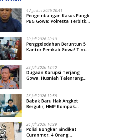
4 Agustus 2026 20:41
Pengembangan Kasus Pungli
PBG Gowa: Polresta Terbitkan
LP Baru, Kantongi Nama
Calon Tersangka Berikutnya
30 Juli 2026 20:10
Penggeledahan Beruntun 5
Kantor Pemkab Gowa! Tim
Tipidkor Polda Sulsel Kejar
Bukti Korupsi Seragam Gratis
Rp16 Miliar
29 Juli 2026 18:40
Dugaan Korupsi Terjang
Gowa, Husniah Talenrang
Diperiksa Polda Terkait
Pengadaan Seragam Rp16 M
26 Juli 2026 19:58
​Babak Baru Hak Angket
Bergulir, HMP Kompak
Diteken 41 Parlemen, HAR:
Kami Proses Sesuai Prosedur!
26 Juli 2026 10:29
Polisi Bongkar Sindikat
Curanmor, 4 Orang