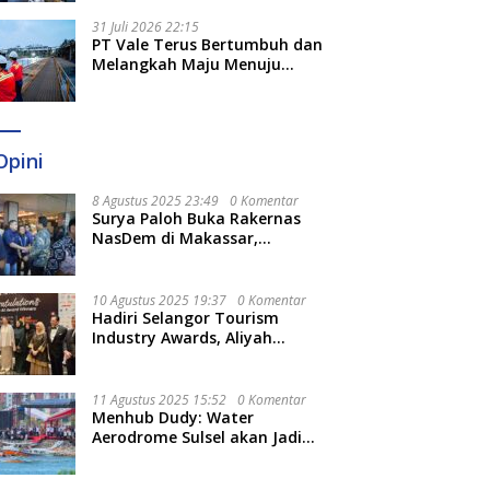
Optimal
31 Juli 2026 22:15
PT Vale Terus Bertumbuh dan
Melangkah Maju Menuju
Fondasi yang Lebih Kuat
Opini
8 Agustus 2025 23:49
0 Komentar
Surya Paloh Buka Rakernas
NasDem di Makassar,
Munafri Sebut Momentum
Kuatkan Pendidikan Politik
10 Agustus 2025 19:37
0 Komentar
Hadiri Selangor Tourism
Industry Awards, Aliyah
Berharap Semakin
Optimalkan Pariwisata
11 Agustus 2025 15:52
0 Komentar
Menhub Dudy: Water
Aerodrome Sulsel akan Jadi
Tonggak Baru Transportasi
Nasional