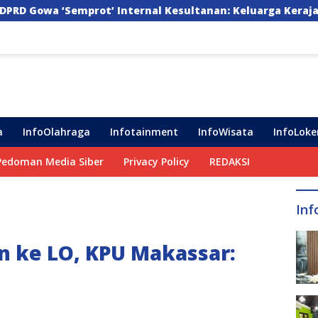
ternal Kesultanan: Keluarga Kerajaan Bersatu Dulu Baru R
a
InfoOlahraga
Infotainment
InfoWisata
InfoLoke
Pedoman Media Siber
Privacy Policy
REDAKSI
Inf
n ke LO, KPU Makassar: