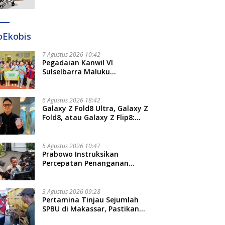
Ditangkap di Makassar dan
Gowa
oEkobis
7 Agustus 2026 10:42
Pegadaian Kanwil VI
Sulselbarra Maluku
Luncurkan PANDE EMAS,
Dorong Kemandirian Ekonomi
Masyarakat
6 Agustus 2026 18:42
Galaxy Z Fold8 Ultra, Galaxy Z
Fold8, atau Galaxy Z Flip8:
Mana HP Lipat Terbaik
Untukmu di 2026?
5 Agustus 2026 10:47
Prabowo Instruksikan
Percepatan Penanganan
Pemadaman Listrik dan Jaga
Stabilitas Harga BBM
3 Agustus 2026 09:28
Pertamina Tinjau Sejumlah
SPBU di Makassar, Pastikan
Distribusi Biosolar Berjalan