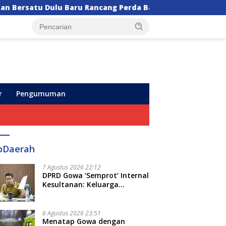
ancang Perda Baru!
Semarak HUT ke-102, Perumda 
r
Pengumuman
oDaerah
7 Agustus 2026 22:12
DPRD Gowa ‘Semprot’ Internal
Kesultanan: Keluarga
Kerajaan Bersatu Dulu Baru
Rancang Perda Baru!
6 Agustus 2026 23:51
Menatap Gowa dengan