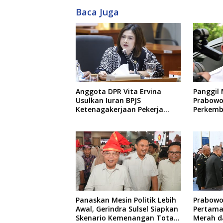
Baca Juga
Anggota DPR Vita Ervina
Panggil 
Usulkan Iuran BPJS
Prabowo
Ketenagakerjaan Pekerja
Perkemb
Informal Ditanggung Negara
dan Kin
Panaskan Mesin Politik Lebih
Prabowo
Awal, Gerindra Sulsel Siapkan
Pertama
Skenario Kemenangan Total
Merah d