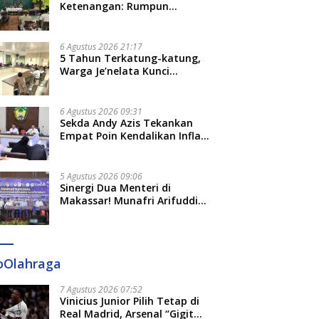
Ketenangan: Rumpun
Keluarga Besar Kerajaan dan
Bate Salapang Respon Klaim
Sepihak, Tekankan Jalur
6 Agustus 2026 21:17
Musyawarah, Ingatkan Soal
5 Tahun Terkatung-katung,
Adat dan Adab
Warga Je’nelata Kunci
Pemprov Sulsel: September
2026 Penlok Rampung!
6 Agustus 2026 09:31
Sekda Andy Azis Tekankan
Empat Poin Kendalikan Inflasi
di Gowa, Apa Saja?
5 Agustus 2026 09:06
Sinergi Dua Menteri di
Makassar! Munafri Arifuddin
Siap Sulap Kelurahan Jadi
Pusat Pertumbuhan Ekonomi
Baru
oOlahraga
7 Agustus 2026 07:52
Vinicius Junior Pilih Tetap di
Real Madrid, Arsenal “Gigit