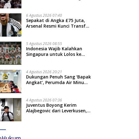
Jari”
6 Agustus 2026 07:40
Sepakat di Angka £75 Juta,
Arsenal Resmi Kunci Transfer
Bruno Guimaraes dari
Newcastle
5 Agustus 2026 08:55
Indonesia Wajib Kalahkan
Singapura untuk Lolos ke
Semifinal Piala AFF 2026
4 Agustus 2026 20:21
Dukungan Penuh Sang ‘Bapak
Angkat’, Perumda Air Minum
Gowa Siap Antar Tim Dayung
Raih Prestasi Puncak
4 Agustus 2026 07:36
Juventus Boyong Kerim
Alajbegovic dari Leverkusen,
Segini Nilai Kontraknya
foHukum