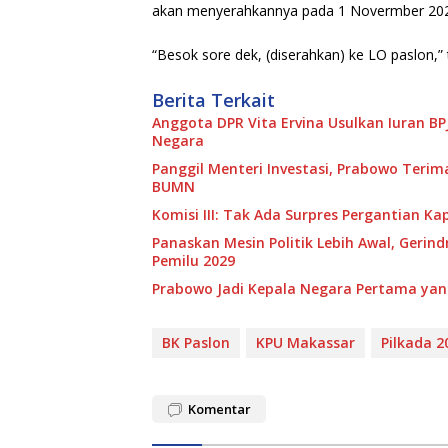
akan menyerahkannya pada 1 Novermber 202
“Besok sore dek, (diserahkan) ke LO paslon,” 
Berita Terkait
Anggota DPR Vita Ervina Usulkan Iuran B
Negara
Panggil Menteri Investasi, Prabowo Teri
BUMN
Komisi III: Tak Ada Surpres Pergantian Kap
Panaskan Mesin Politik Lebih Awal, Gerin
Pemilu 2029
Prabowo Jadi Kepala Negara Pertama yan
BK Paslon
KPU Makassar
Pilkada 2
Komentar