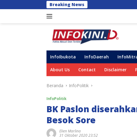
Langsung
Breaking News
DPRD Gowa ‘Semprot’ In
ke
konten
InfoIbukota
InfoDaerah
InfoMitr
About Us
Contact
Disclaimer
Beranda
InfoPolitik
InfoPolitik
BK Paslon diserahka
Besok Sore
Elien Marlina
31 Oktober 2020 23:52