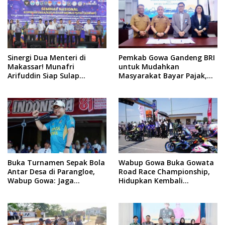
Sinergi Dua Menteri di
Pemkab Gowa Gandeng BRI
Makassar! Munafri
untuk Mudahkan
Arifuddin Siap Sulap
Masyarakat Bayar Pajak,
Kelurahan Jadi Pusat
Targetkan PAD Rp307 Miliar
Pertumbuhan Ekonomi
Baru
Buka Turnamen Sepak Bola
Wabup Gowa Buka Gowata
Antar Desa di Parangloe,
Road Race Championship,
Wabup Gowa: Jaga
Hidupkan Kembali
Persaudaraan dan
Semangat Otomotif
Sportivitas
Setelah 20 Tahun Vakum