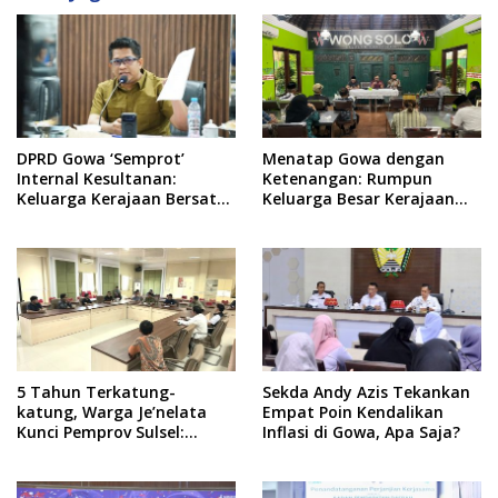
DPRD Gowa ‘Semprot’
Menatap Gowa dengan
Internal Kesultanan:
Ketenangan: Rumpun
Keluarga Kerajaan Bersatu
Keluarga Besar Kerajaan
Dulu Baru Rancang Perda
dan Bate Salapang Respon
Baru!
Klaim Sepihak, Tekankan
Jalur Musyawarah,
Ingatkan Soal Adat dan
Adab
5 Tahun Terkatung-
Sekda Andy Azis Tekankan
katung, Warga Je’nelata
Empat Poin Kendalikan
Kunci Pemprov Sulsel:
Inflasi di Gowa, Apa Saja?
September 2026 Penlok
Rampung!