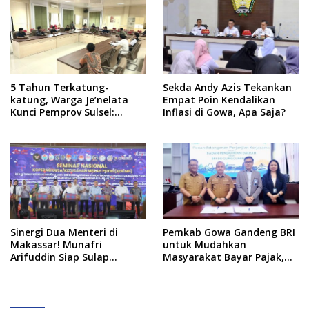
Jalur Musyawarah,
Ingatkan Soal Adat dan
Adab
5 Tahun Terkatung-
Sekda Andy Azis Tekankan
katung, Warga Je’nelata
Empat Poin Kendalikan
Kunci Pemprov Sulsel:
Inflasi di Gowa, Apa Saja?
September 2026 Penlok
Rampung!
Sinergi Dua Menteri di
Pemkab Gowa Gandeng BRI
Makassar! Munafri
untuk Mudahkan
Arifuddin Siap Sulap
Masyarakat Bayar Pajak,
Kelurahan Jadi Pusat
Targetkan PAD Rp307 Miliar
Pertumbuhan Ekonomi
Baru