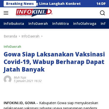
Langsung
a Dorong Lima Langkah Konkret
Breaking News
14 DPC Terima SK K
ke
konten
InfoIbukota
InfoDaerah
InfoMitra
InfoOlahraga
Info
Beranda
InfoDaerah
InfoDaerah
Gowa Siap Laksanakan Vaksinasi
Covid-19, Wabup Berharap Dapat
Jatah Banyak
Muh Yuja
5 Januari 2021 16:32
INFOKINI.ID, GOWA
– Kabupaten Gowa siap menyukseskan
pelaksanaan vaksinasi sebagai upaya penanganan pandemi