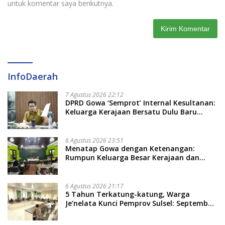
untuk komentar saya berikutnya.
InfoDaerah
7 Agustus 2026 22:12
DPRD Gowa ‘Semprot’ Internal Kesultanan:
Keluarga Kerajaan Bersatu Dulu Baru
Rancang Perda Baru!
6 Agustus 2026 23:51
Menatap Gowa dengan Ketenangan:
Rumpun Keluarga Besar Kerajaan dan
Bate Salapang Respon Klaim Sepihak,
Tekankan Jalur Musyawarah, Ingatkan
Soal Adat dan Adab
6 Agustus 2026 21:17
5 Tahun Terkatung-katung, Warga
Je’nelata Kunci Pemprov Sulsel: September
2026 Penlok Rampung!