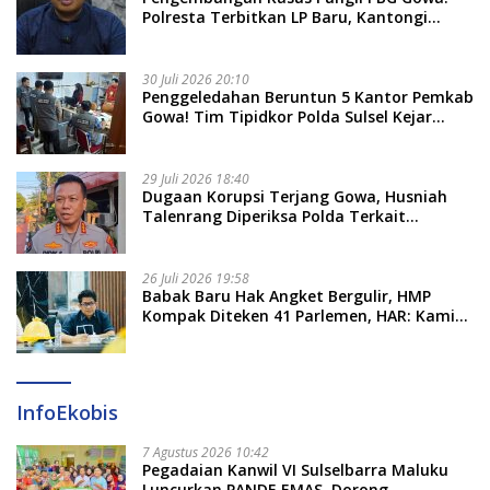
Polresta Terbitkan LP Baru, Kantongi
Nama Calon Tersangka Berikutnya
30 Juli 2026 20:10
Penggeledahan Beruntun 5 Kantor Pemkab
Gowa! Tim Tipidkor Polda Sulsel Kejar
Bukti Korupsi Seragam Gratis Rp16 Miliar
29 Juli 2026 18:40
Dugaan Korupsi Terjang Gowa, Husniah
Talenrang Diperiksa Polda Terkait
Pengadaan Seragam Rp16 M
26 Juli 2026 19:58
​Babak Baru Hak Angket Bergulir, HMP
Kompak Diteken 41 Parlemen, HAR: Kami
Proses Sesuai Prosedur!
InfoEkobis
7 Agustus 2026 10:42
Pegadaian Kanwil VI Sulselbarra Maluku
Luncurkan PANDE EMAS, Dorong