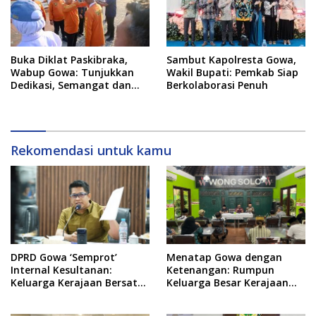
Buka Diklat Paskibraka,
Sambut Kapolresta Gowa,
Wabup Gowa: Tunjukkan
Wakil Bupati: Pemkab Siap
Dedikasi, Semangat dan
Berkolaborasi Penuh
Tanggung Jawab
Rekomendasi untuk kamu
DPRD Gowa ‘Semprot’
Menatap Gowa dengan
Internal Kesultanan:
Ketenangan: Rumpun
Keluarga Kerajaan Bersatu
Keluarga Besar Kerajaan
Dulu Baru Rancang Perda
dan Bate Salapang Respon
Baru!
Klaim Sepihak, Tekankan