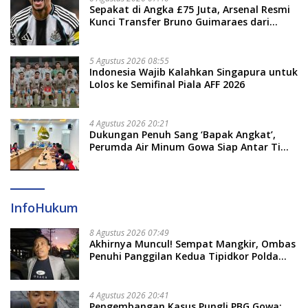
Sepakat di Angka £75 Juta, Arsenal Resmi
Kunci Transfer Bruno Guimaraes dari
Newcastle
5 Agustus 2026 08:55
Indonesia Wajib Kalahkan Singapura untuk
Lolos ke Semifinal Piala AFF 2026
4 Agustus 2026 20:21
Dukungan Penuh Sang ‘Bapak Angkat’,
Perumda Air Minum Gowa Siap Antar Tim
Dayung Raih Prestasi Puncak
InfoHukum
8 Agustus 2026 07:49
Akhirnya Muncul! Sempat Mangkir, Ombas
Penuhi Panggilan Kedua Tipidkor Polda
Sulsel, Dicecar 50 Pertanyaan
4 Agustus 2026 20:41
Pengembangan Kasus Pungli PBG Gowa: