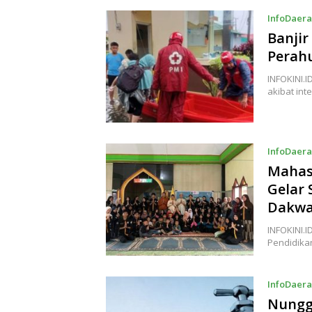
InfoDaer
Banjir
Perah
INFOKINI.
akibat int
InfoDaer
Mahas
Gelar 
Dakwa
INFOKINI.
Pendidika
InfoDaer
Nungga