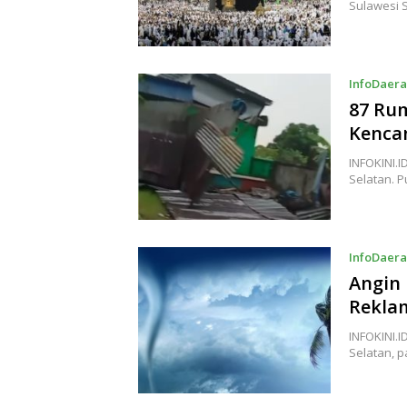
Sulawesi S
InfoDaer
87 Rum
Kenca
INFOKINI.
Selatan. 
InfoDaer
Angin
Rekla
INFOKINI.I
Selatan, 