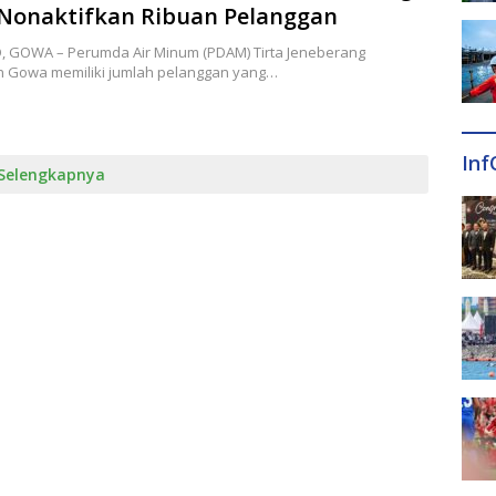
Nonaktifkan Ribuan Pelanggan
ID, GOWA – Perumda Air Minum (PDAM) Tirta Jeneberang
 Gowa memiliki jumlah pelanggan yang…
Inf
Selengkapnya