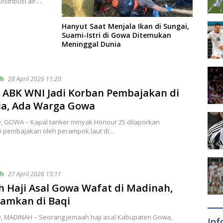
stribusi air…
Hanyut Saat Menjala Ikan di Sungai,
Suami-Istri di Gowa Ditemukan
Meninggal Dunia
ah
28 April 2026 11:20
 ABK WNI Jadi Korban Pembajakan di
ia, Ada Warga Gowa
D, GOWA – Kapal tanker minyak Honour 25 dilaporkan
 pembajakan oleh perampok laut di…
ah
27 April 2026 15:11
 Haji Asal Gowa Wafat di Madinah,
amkan di Baqi
ID, MADINAH – Seorang jemaah haji asal Kabupaten Gowa,
In