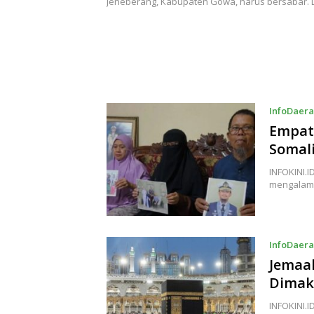
Jeneberang, Kabupaten Gowa, harus bersabar. Di
InfoDaer
Empat
Somal
INFOKINI.I
mengalami
InfoDaer
Jemaah
Dimak
INFOKINI.