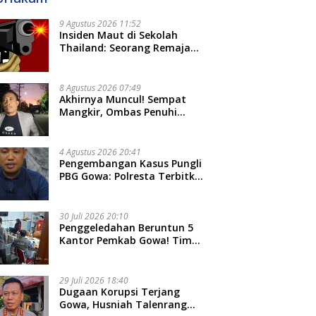
9 Agustus 2026 11:52
Insiden Maut di Sekolah
Thailand: Seorang Remaja
Menembak Massal, 8 Orang
Tewas dan 14 Lainnya
Dirawat Intensif
8 Agustus 2026 07:49
Akhirnya Muncul! Sempat
Mangkir, Ombas Penuhi
Panggilan Kedua Tipidkor
Polda Sulsel, Dicecar 50
Pertanyaan
4 Agustus 2026 20:41
Pengembangan Kasus Pungli
PBG Gowa: Polresta Terbitkan
LP Baru, Kantongi Nama
Calon Tersangka Berikutnya
30 Juli 2026 20:10
Penggeledahan Beruntun 5
Kantor Pemkab Gowa! Tim
Tipidkor Polda Sulsel Kejar
Bukti Korupsi Seragam Gratis
Rp16 Miliar
29 Juli 2026 18:40
Dugaan Korupsi Terjang
Gowa, Husniah Talenrang