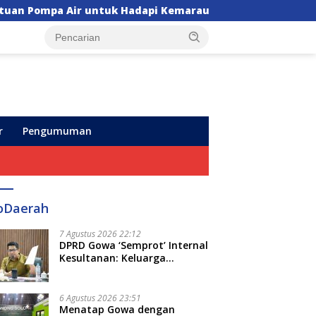
ir untuk Hadapi Kemarau di Sulsel
Insiden Maut 
r
Pengumuman
oDaerah
7 Agustus 2026 22:12
DPRD Gowa ‘Semprot’ Internal
Kesultanan: Keluarga
Kerajaan Bersatu Dulu Baru
Rancang Perda Baru!
6 Agustus 2026 23:51
Menatap Gowa dengan