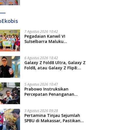
Diperiksa Polda Terkait
Pengadaan Seragam Rp16 M
oEkobis
7 Agustus 2026 10:42
Pegadaian Kanwil VI
Sulselbarra Maluku
Luncurkan PANDE EMAS,
Dorong Kemandirian Ekonomi
Masyarakat
6 Agustus 2026 18:42
Galaxy Z Fold8 Ultra, Galaxy Z
Fold8, atau Galaxy Z Flip8:
Mana HP Lipat Terbaik
Untukmu di 2026?
5 Agustus 2026 10:47
Prabowo Instruksikan
Percepatan Penanganan
Pemadaman Listrik dan Jaga
Stabilitas Harga BBM
3 Agustus 2026 09:28
Pertamina Tinjau Sejumlah
SPBU di Makassar, Pastikan
Distribusi Biosolar Berjalan