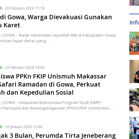
ah
26 Februari 2026 11:16
 di Gowa, Warga Dievakuasi Gunakan
Inf
u Karet
ID, GOWA – Banjir merendam sejumlah titik di Kabupaten Gowa
ensitas hujan deras yang…
ah
25 Februari 2026 14:45
iswa PPKn FKIP Unismuh Makassar
Safari Ramadan di Gowa, Perkuat
h dan Kepedulian Sosial
ID, GOWA – Himpunan Mahasiswa Program Studi (HMP)
n Pancasila dan Kewarganegaraan (PPKn) FKIP Universitas…
ah
10 Januari 2026 12:46
k 3 Bulan, Perumda Tirta Jeneberang