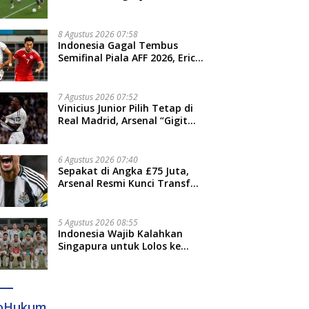
Venezia Giulia Cup
8 Agustus 2026 07:58
Indonesia Gagal Tembus
Semifinal Piala AFF 2026, Erick
Thohir: Kami Akan Lakukan
Evaluasi
7 Agustus 2026 07:52
Vinicius Junior Pilih Tetap di
Real Madrid, Arsenal “Gigit
Jari”
6 Agustus 2026 07:40
Sepakat di Angka £75 Juta,
Arsenal Resmi Kunci Transfer
Bruno Guimaraes dari
Newcastle
5 Agustus 2026 08:55
Indonesia Wajib Kalahkan
Singapura untuk Lolos ke
Semifinal Piala AFF 2026
foHukum