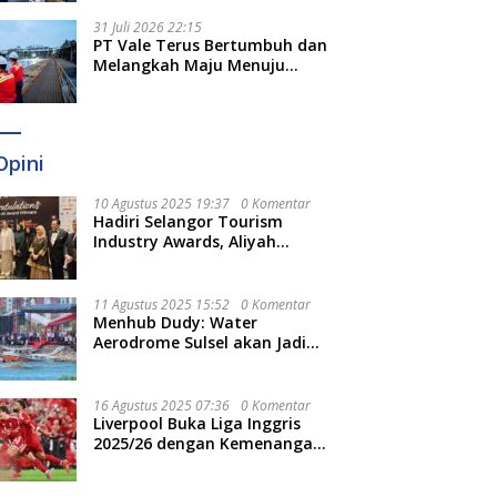
Optimal
31 Juli 2026 22:15
PT Vale Terus Bertumbuh dan
Melangkah Maju Menuju
Fondasi yang Lebih Kuat
Opini
10 Agustus 2025 19:37
0 Komentar
Hadiri Selangor Tourism
Industry Awards, Aliyah
Berharap Semakin
Optimalkan Pariwisata
11 Agustus 2025 15:52
0 Komentar
Menhub Dudy: Water
Aerodrome Sulsel akan Jadi
Tonggak Baru Transportasi
Nasional
16 Agustus 2025 07:36
0 Komentar
Liverpool Buka Liga Inggris
2025/26 dengan Kemenangan,
Tekuk Bournemouth 4-2