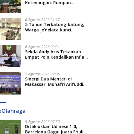
Ketenangan: Rumpun
uat Dukungan bagi
14 DPC Terima SK
M
Keluarga Besar Kerajaan dan
tina, Indonesia Dorong
Kepengurusan, Ketua DPW
R
Bate Salapang Respon Klaim
 Langkah Konkret
PPP Sulsel: Struktur Harus
I
Sepihak, Tekankan Jalur
6 Agustus 2026 21:17
Benar-benar Kuat
Musyawarah, Ingatkan Soal
5 Tahun Terkatung-katung,
Adat dan Adab
Warga Je’nelata Kunci
Pemprov Sulsel: September
2026 Penlok Rampung!
6 Agustus 2026 09:31
Sekda Andy Azis Tekankan
Empat Poin Kendalikan Inflasi
di Gowa, Apa Saja?
5 Agustus 2026 09:06
Sinergi Dua Menteri di
Makassar! Munafri Arifuddin
Siap Sulap Kelurahan Jadi
Pusat Pertumbuhan Ekonomi
Baru
oOlahraga
9 Agustus 2026 07:50
Ditaklukkan Udinese 1-0,
Barcelona Gagal Juara Friuli