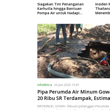
im Penanganan
Insiden Maut di Sekolah
79 Daer
ingga Bantuan
Thailand: Seorang Remaja
Anggara
untuk Hadapi
Menembak Massal, 8 Orang
Segera 
Sulsel
Tewas dan 14 Lainnya
Dirawat Intensif
InfoMitra
20 Juni 2026 15:45
Pipa Perumda Air Minum Gowa
20 Ribu SR Terdampak, Estima
Perbaikan 5 Jam, Normalisasi 
INFOKINI.ID, GOWA– Ribuan pelanggan Perumda A