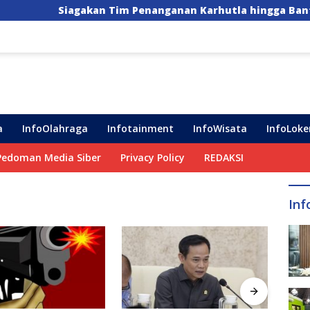
iagakan Tim Penanganan Karhutla hingga Bantuan Pompa A
a
InfoOlahraga
Infotainment
InfoWisata
InfoLoke
Pedoman Media Siber
Privacy Policy
REDAKSI
Inf