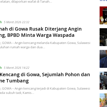
elatan, dilaporkan wafat di Tanah…
ah
5 Maret 2026 22:32
ah di Gowa Rusak Diterjang Angin
ng, BPBD Minta Warga Waspada
ID, GOWA – Angin kencang melanda Kabupaten Gowa, Sulawesi
Puluhan rumah warga dan dua…
ah
5 Maret 2026 14:22
 Kencang di Gowa, Sejumlah Pohon dan
me Tumbang
D, GOWA – Angin kencang terjadi di Kabupaten Gowa, Sulawesi
pada subuh tadi, Kamis…