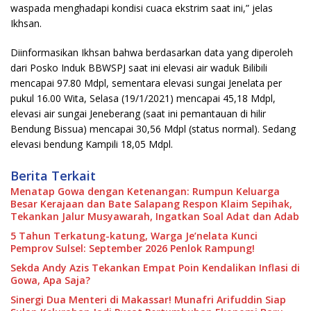
waspada menghadapi kondisi cuaca ekstrim saat ini,” jelas
Ikhsan.
Diinformasikan Ikhsan bahwa berdasarkan data yang diperoleh
dari Posko Induk BBWSPJ saat ini elevasi air waduk Bilibili
mencapai 97.80 Mdpl, sementara elevasi sungai Jenelata per
pukul 16.00 Wita, Selasa (19/1/2021) mencapai 45,18 Mdpl,
elevasi air sungai Jeneberang (saat ini pemantauan di hilir
Bendung Bissua) mencapai 30,56 Mdpl (status normal). Sedang
elevasi bendung Kampili 18,05 Mdpl.
Berita Terkait
Menatap Gowa dengan Ketenangan: Rumpun Keluarga
Besar Kerajaan dan Bate Salapang Respon Klaim Sepihak,
Tekankan Jalur Musyawarah, Ingatkan Soal Adat dan Adab
5 Tahun Terkatung-katung, Warga Je’nelata Kunci
Pemprov Sulsel: September 2026 Penlok Rampung!
Sekda Andy Azis Tekankan Empat Poin Kendalikan Inflasi di
Gowa, Apa Saja?
Sinergi Dua Menteri di Makassar! Munafri Arifuddin Siap