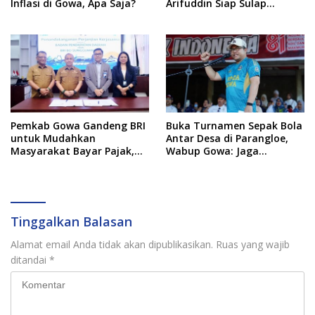
Inflasi di Gowa, Apa Saja?
Arifuddin Siap Sulap
Kelurahan Jadi Pusat
Pertumbuhan Ekonomi
Baru
Pemkab Gowa Gandeng BRI
Buka Turnamen Sepak Bola
untuk Mudahkan
Antar Desa di Parangloe,
Masyarakat Bayar Pajak,
Wabup Gowa: Jaga
Targetkan PAD Rp307 Miliar
Persaudaraan dan
Sportivitas
Tinggalkan Balasan
Alamat email Anda tidak akan dipublikasikan.
Ruas yang wajib
ditandai
*