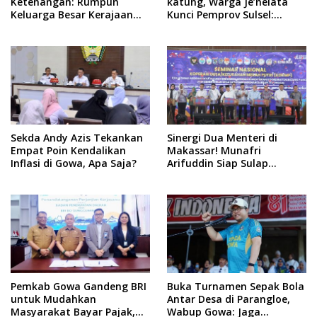
Ketenangan: Rumpun
katung, Warga Je’nelata
Keluarga Besar Kerajaan
Kunci Pemprov Sulsel:
dan Bate Salapang Respon
September 2026 Penlok
Klaim Sepihak, Tekankan
Rampung!
Jalur Musyawarah,
Ingatkan Soal Adat dan
Adab
Sekda Andy Azis Tekankan
Sinergi Dua Menteri di
Empat Poin Kendalikan
Makassar! Munafri
Inflasi di Gowa, Apa Saja?
Arifuddin Siap Sulap
Kelurahan Jadi Pusat
Pertumbuhan Ekonomi
Baru
Pemkab Gowa Gandeng BRI
Buka Turnamen Sepak Bola
untuk Mudahkan
Antar Desa di Parangloe,
Masyarakat Bayar Pajak,
Wabup Gowa: Jaga