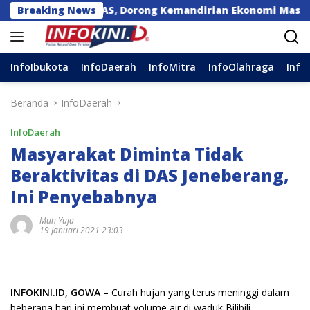
Langsung
NDE EMAS, Dorong Kemandirian Ekonomi Masyarakat
Breaking News
ke
konten
InfoIbukota
InfoDaerah
InfoMitra
InfoOlahraga
Info
Beranda
InfoDaerah
InfoDaerah
Masyarakat Diminta Tidak
Beraktivitas di DAS Jeneberang,
Ini Penyebabnya
Muh Yuja
19 Januari 2021 23:03
INFOKINI.ID, GOWA
– Curah hujan yang terus meninggi dalam
beberapa hari ini membuat volume air di waduk Bilibili,