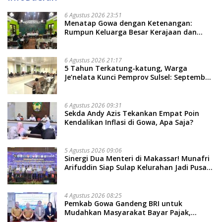
6 Agustus 2026 23:51
Menatap Gowa dengan Ketenangan:
Rumpun Keluarga Besar Kerajaan dan
Bate Salapang Respon Klaim Sepihak,
Tekankan Jalur Musyawarah, Ingatkan
Soal Adat dan Adab
6 Agustus 2026 21:17
5 Tahun Terkatung-katung, Warga
Je’nelata Kunci Pemprov Sulsel: September
2026 Penlok Rampung!
6 Agustus 2026 09:31
Sekda Andy Azis Tekankan Empat Poin
Kendalikan Inflasi di Gowa, Apa Saja?
5 Agustus 2026 09:06
Sinergi Dua Menteri di Makassar! Munafri
Arifuddin Siap Sulap Kelurahan Jadi Pusat
Pertumbuhan Ekonomi Baru
4 Agustus 2026 08:25
Pemkab Gowa Gandeng BRI untuk
Mudahkan Masyarakat Bayar Pajak,
Targetkan PAD Rp307 Miliar