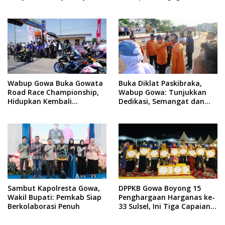
Targetkan PAD Rp307 Miliar
Persaudaraan dan
Sportivitas
Wabup Gowa Buka Gowata
Buka Diklat Paskibraka,
Road Race Championship,
Wabup Gowa: Tunjukkan
Hidupkan Kembali
Dedikasi, Semangat dan
Semangat Otomotif
Tanggung Jawab
Setelah 20 Tahun Vakum
Sambut Kapolresta Gowa,
DPPKB Gowa Boyong 15
Wakil Bupati: Pemkab Siap
Penghargaan Harganas ke-
Berkolaborasi Penuh
33 Sulsel, Ini Tiga Capaian
Paling Menonjol