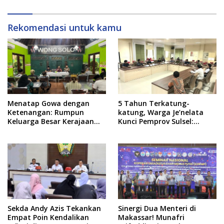
Rekomendasi untuk kamu
Menatap Gowa dengan
5 Tahun Terkatung-
Ketenangan: Rumpun
katung, Warga Je’nelata
Keluarga Besar Kerajaan
Kunci Pemprov Sulsel:
dan Bate Salapang Respon
September 2026 Penlok
Klaim Sepihak, Tekankan
Rampung!
Jalur Musyawarah,
Ingatkan Soal Adat dan
Adab
Sekda Andy Azis Tekankan
Sinergi Dua Menteri di
Empat Poin Kendalikan
Makassar! Munafri