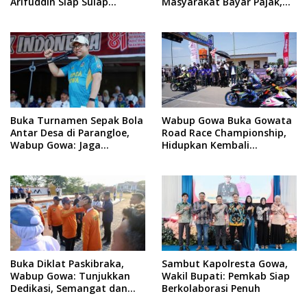
Arifuddin Siap Sulap
Masyarakat Bayar Pajak,
Kelurahan Jadi Pusat
Targetkan PAD Rp307 Miliar
Pertumbuhan Ekonomi
Baru
Buka Turnamen Sepak Bola
Wabup Gowa Buka Gowata
Antar Desa di Parangloe,
Road Race Championship,
Wabup Gowa: Jaga
Hidupkan Kembali
Persaudaraan dan
Semangat Otomotif
Sportivitas
Setelah 20 Tahun Vakum
Buka Diklat Paskibraka,
Sambut Kapolresta Gowa,
Wabup Gowa: Tunjukkan
Wakil Bupati: Pemkab Siap
Dedikasi, Semangat dan
Berkolaborasi Penuh
Tanggung Jawab