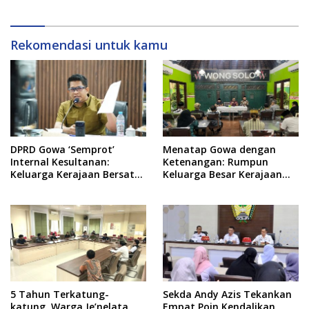
Rekomendasi untuk kamu
DPRD Gowa ‘Semprot’
Menatap Gowa dengan
Internal Kesultanan:
Ketenangan: Rumpun
Keluarga Kerajaan Bersatu
Keluarga Besar Kerajaan
Dulu Baru Rancang Perda
dan Bate Salapang Respon
Baru!
Klaim Sepihak, Tekankan
Jalur Musyawarah,
Ingatkan Soal Adat dan
Adab
5 Tahun Terkatung-
Sekda Andy Azis Tekankan
katung, Warga Je’nelata
Empat Poin Kendalikan