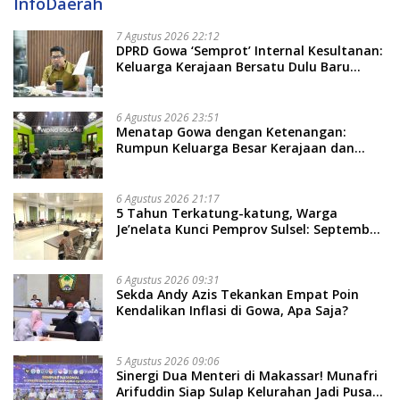
InfoDaerah
7 Agustus 2026 22:12
DPRD Gowa ‘Semprot’ Internal Kesultanan:
Keluarga Kerajaan Bersatu Dulu Baru
Rancang Perda Baru!
6 Agustus 2026 23:51
Menatap Gowa dengan Ketenangan:
Rumpun Keluarga Besar Kerajaan dan
Bate Salapang Respon Klaim Sepihak,
Tekankan Jalur Musyawarah, Ingatkan
Soal Adat dan Adab
6 Agustus 2026 21:17
5 Tahun Terkatung-katung, Warga
Je’nelata Kunci Pemprov Sulsel: September
2026 Penlok Rampung!
6 Agustus 2026 09:31
Sekda Andy Azis Tekankan Empat Poin
Kendalikan Inflasi di Gowa, Apa Saja?
5 Agustus 2026 09:06
Sinergi Dua Menteri di Makassar! Munafri
Arifuddin Siap Sulap Kelurahan Jadi Pusat