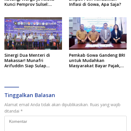
Kunci Pemprov Sulsel:
Inflasi di Gowa, Apa Saja?
September 2026 Penlok
Rampung!
Sinergi Dua Menteri di
Pemkab Gowa Gandeng BRI
Makassar! Munafri
untuk Mudahkan
Arifuddin Siap Sulap
Masyarakat Bayar Pajak,
Kelurahan Jadi Pusat
Targetkan PAD Rp307 Miliar
Pertumbuhan Ekonomi
Baru
Tinggalkan Balasan
Alamat email Anda tidak akan dipublikasikan.
Ruas yang wajib
ditandai
*