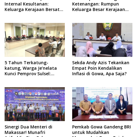
Internal Kesultanan:
Ketenangan: Rumpun
Keluarga Kerajaan Bersatu
Keluarga Besar Kerajaan
Dulu Baru Rancang Perda
dan Bate Salapang Respon
Baru!
Klaim Sepihak, Tekankan
Jalur Musyawarah,
Ingatkan Soal Adat dan
Adab
5 Tahun Terkatung-
Sekda Andy Azis Tekankan
katung, Warga Je’nelata
Empat Poin Kendalikan
Kunci Pemprov Sulsel:
Inflasi di Gowa, Apa Saja?
September 2026 Penlok
Rampung!
Sinergi Dua Menteri di
Pemkab Gowa Gandeng BRI
Makassar! Munafri
untuk Mudahkan