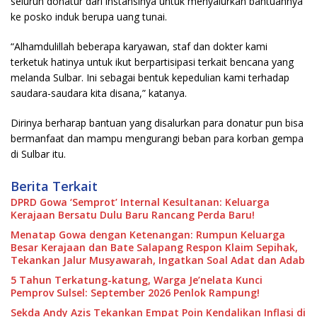
seluruh donatur dari instansinya untuk menyalurkan bantuannya
ke posko induk berupa uang tunai.
“Alhamdulillah beberapa karyawan, staf dan dokter kami
terketuk hatinya untuk ikut berpartisipasi terkait bencana yang
melanda Sulbar. Ini sebagai bentuk kepedulian kami terhadap
saudara-saudara kita disana,” katanya.
Dirinya berharap bantuan yang disalurkan para donatur pun bisa
bermanfaat dan mampu mengurangi beban para korban gempa
di Sulbar itu.
Berita Terkait
DPRD Gowa ‘Semprot’ Internal Kesultanan: Keluarga
Kerajaan Bersatu Dulu Baru Rancang Perda Baru!
Menatap Gowa dengan Ketenangan: Rumpun Keluarga
Besar Kerajaan dan Bate Salapang Respon Klaim Sepihak,
Tekankan Jalur Musyawarah, Ingatkan Soal Adat dan Adab
5 Tahun Terkatung-katung, Warga Je’nelata Kunci
Pemprov Sulsel: September 2026 Penlok Rampung!
Sekda Andy Azis Tekankan Empat Poin Kendalikan Inflasi di