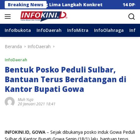
Langsung
a Dorong Lima Langkah Konkret
Breaking News
14 DPC Terima SK K
ke
konten
InfoIbukota
InfoDaerah
InfoMitra
InfoOlahraga
Info
Beranda
InfoDaerah
InfoDaerah
Bentuk Posko Peduli Sulbar,
Bantuan Terus Berdatangan di
Kantor Bupati Gowa
Muh Yuja
20 Januari 2021 18:41
INFOKINI.ID, GOWA
– Sejak dibukanya posko induk Gowa Peduli
Sulbar di Kantor Bupati Gowa Senin (18/1) lalu, bantuan terus