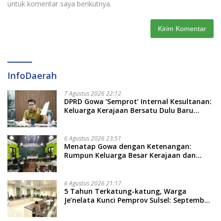
untuk komentar saya berikutnya.
InfoDaerah
7 Agustus 2026 22:12
DPRD Gowa ‘Semprot’ Internal Kesultanan:
Keluarga Kerajaan Bersatu Dulu Baru
Rancang Perda Baru!
6 Agustus 2026 23:51
Menatap Gowa dengan Ketenangan:
Rumpun Keluarga Besar Kerajaan dan
Bate Salapang Respon Klaim Sepihak,
Tekankan Jalur Musyawarah, Ingatkan
Soal Adat dan Adab
6 Agustus 2026 21:17
5 Tahun Terkatung-katung, Warga
Je’nelata Kunci Pemprov Sulsel: September
2026 Penlok Rampung!