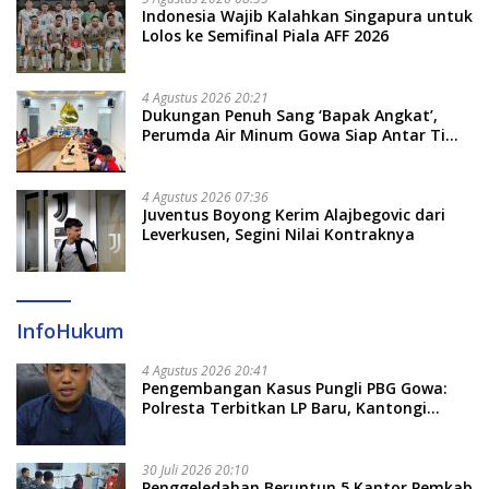
Indonesia Wajib Kalahkan Singapura untuk
Lolos ke Semifinal Piala AFF 2026
4 Agustus 2026 20:21
Dukungan Penuh Sang ‘Bapak Angkat’,
Perumda Air Minum Gowa Siap Antar Tim
Dayung Raih Prestasi Puncak
4 Agustus 2026 07:36
Juventus Boyong Kerim Alajbegovic dari
Leverkusen, Segini Nilai Kontraknya
InfoHukum
4 Agustus 2026 20:41
Pengembangan Kasus Pungli PBG Gowa:
Polresta Terbitkan LP Baru, Kantongi
Nama Calon Tersangka Berikutnya
30 Juli 2026 20:10
Penggeledahan Beruntun 5 Kantor Pemkab