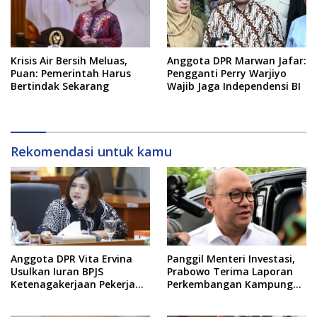
Anggota DPR Marwan Jafar:
Krisis Air Bersih Meluas,
Pengganti Perry Warjiyo
Puan: Pemerintah Harus
Wajib Jaga Independensi BI
Bertindak Sekarang
Rekomendasi untuk kamu
Anggota DPR Vita Ervina
Panggil Menteri Investasi,
Usulkan Iuran BPJS
Prabowo Terima Laporan
Ketenagakerjaan Pekerja
Perkembangan Kampung
Informal Ditanggung
Haji dan Kinerja BUMN
Negara