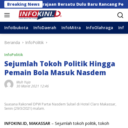
Langsung
eluarga Kerajaan Bersatu Dulu Baru Rancang Perda Baru!
Breaking News
ke
konten
InfoIbukota
InfoDaerah
InfoMitra
InfoOlahraga
Info
Beranda
InfoPolitik
InfoPolitik
Sejumlah Tokoh Politik Hingga
Pemain Bola Masuk Nasdem
Muh Yuja
30 Maret 2021 12:46
Suasana Rakorwil DPW Partai Nasdem Sulsel di Hotel Claro Makassar,
Senin (29/3/2021) malam.
INFOKINI.ID, MAKASSAR
– Sejumlah tokoh politik, tokoh