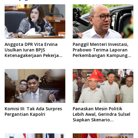
Anggota DPR Vita Ervina
Panggil Menteri Investasi,
Usulkan Iuran BPJS
Prabowo Terima Laporan
Ketenagakerjaan Pekerja
Perkembangan Kampung
Informal Ditanggung
Haji dan Kinerja BUMN
Negara
Komisi III: Tak Ada Surpres
Panaskan Mesin Politik
Pergantian Kapolri
Lebih Awal, Gerindra Sulsel
Siapkan Skenario
Kemenangan Total Menuju
Pemilu 2029