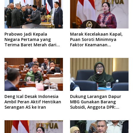
Prabowo Jadi Kepala
Marak Kecelakaan Kapal,
Negara Pertama yang
Puan Soroti Minimnya
Terima Baret Merah dari
Faktor Keamanan
Pasukan Khusus Thailand
Transportasi Laut
Deng Ical Desak Indonesia
Dukung Larangan Dapur
Ambil Peran Aktif Hentikan
MBG Gunakan Barang
Serangan AS ke Iran
Subsidi, Anggota DPR:
Kualitas Layanan Harus
Tetap Dijaga