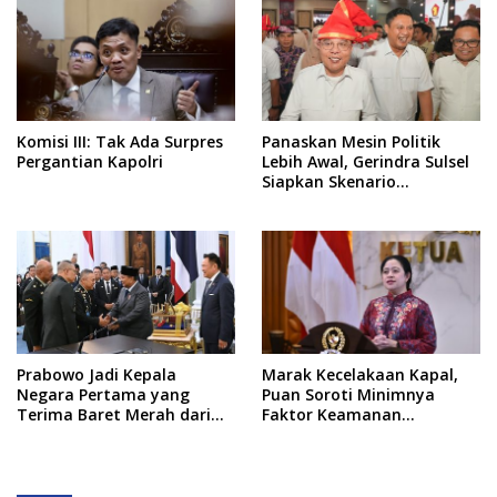
Komisi III: Tak Ada Surpres
Panaskan Mesin Politik
Pergantian Kapolri
Lebih Awal, Gerindra Sulsel
Siapkan Skenario
Kemenangan Total Menuju
Pemilu 2029
Prabowo Jadi Kepala
Marak Kecelakaan Kapal,
Negara Pertama yang
Puan Soroti Minimnya
Terima Baret Merah dari
Faktor Keamanan
Pasukan Khusus Thailand
Transportasi Laut