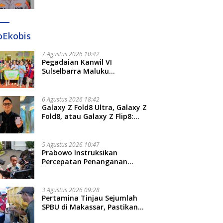
Diperiksa Polda Terkait
Pengadaan Seragam Rp16 M
oEkobis
7 Agustus 2026 10:42
Pegadaian Kanwil VI
Sulselbarra Maluku
Luncurkan PANDE EMAS,
Dorong Kemandirian Ekonomi
Masyarakat
6 Agustus 2026 18:42
Galaxy Z Fold8 Ultra, Galaxy Z
Fold8, atau Galaxy Z Flip8:
Mana HP Lipat Terbaik
Untukmu di 2026?
5 Agustus 2026 10:47
Prabowo Instruksikan
Percepatan Penanganan
Pemadaman Listrik dan Jaga
Stabilitas Harga BBM
3 Agustus 2026 09:28
Pertamina Tinjau Sejumlah
SPBU di Makassar, Pastikan
Distribusi Biosolar Berjalan