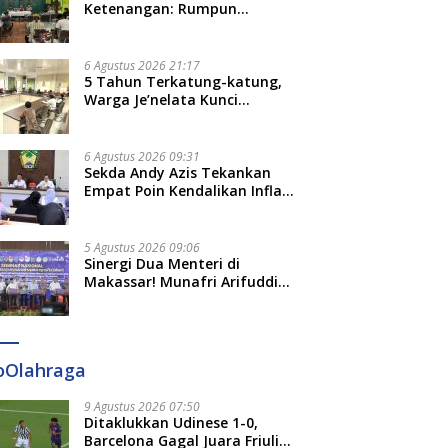
Ketenangan: Rumpun
Keluarga Besar Kerajaan dan
Bate Salapang Respon Klaim
Sepihak, Tekankan Jalur
6 Agustus 2026 21:17
Musyawarah, Ingatkan Soal
5 Tahun Terkatung-katung,
Adat dan Adab
Warga Je’nelata Kunci
Pemprov Sulsel: September
2026 Penlok Rampung!
6 Agustus 2026 09:31
Sekda Andy Azis Tekankan
Empat Poin Kendalikan Inflasi
di Gowa, Apa Saja?
5 Agustus 2026 09:06
Sinergi Dua Menteri di
Makassar! Munafri Arifuddin
Siap Sulap Kelurahan Jadi
Pusat Pertumbuhan Ekonomi
Baru
oOlahraga
9 Agustus 2026 07:50
Ditaklukkan Udinese 1-0,
Barcelona Gagal Juara Friuli