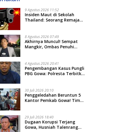
9 Agustus 2026 11:52
Insiden Maut di Sekolah
Thailand: Seorang Remaja
Menembak Massal, 8 Orang
Tewas dan 14 Lainnya
Dirawat Intensif
8 Agustus 2026 07:49
Akhirnya Muncul! Sempat
Mangkir, Ombas Penuhi
Panggilan Kedua Tipidkor
Polda Sulsel, Dicecar 50
Pertanyaan
4 Agustus 2026 20:41
Pengembangan Kasus Pungli
PBG Gowa: Polresta Terbitkan
LP Baru, Kantongi Nama
Calon Tersangka Berikutnya
30 Juli 2026 20:10
Penggeledahan Beruntun 5
Kantor Pemkab Gowa! Tim
Tipidkor Polda Sulsel Kejar
Bukti Korupsi Seragam Gratis
Rp16 Miliar
29 Juli 2026 18:40
Dugaan Korupsi Terjang
Gowa, Husniah Talenrang