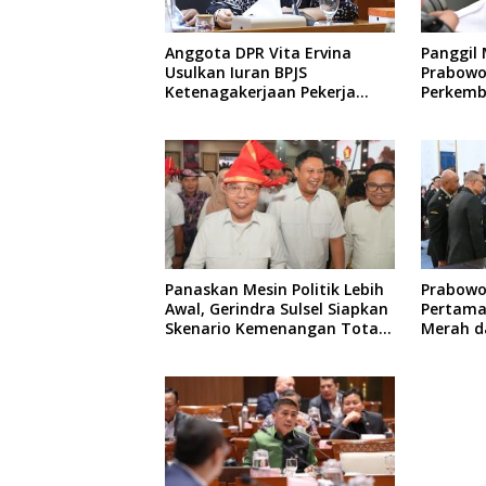
Anggota DPR Vita Ervina
Panggil 
Usulkan Iuran BPJS
Prabowo
Ketenagakerjaan Pekerja
Perkemb
Informal Ditanggung Negara
dan Kin
Panaskan Mesin Politik Lebih
Prabowo
Awal, Gerindra Sulsel Siapkan
Pertama
Skenario Kemenangan Total
Merah d
Menuju Pemilu 2029
Thailan