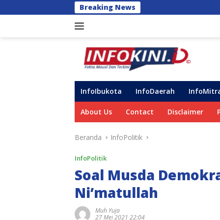
Langsung
Breaking News
Siagakan Tim
ke
konten
InfoIbukota
InfoDaerah
InfoMitr
About Us
Contact
Disclaimer
Beranda
InfoPolitik
InfoPolitik
Soal Musda Demokrat
Ni’matullah
Muh Yuja
27 Mei 2021 22:04