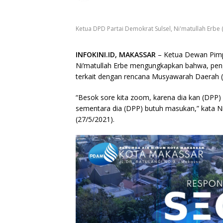
Ketua DPD Partai Demokrat Sulsel, Ni'matullah Erbe
INFOKINI.ID, MAKASSAR
– Ketua Dewan Pimp
Ni’matullah Erbe mengungkapkan bahwa, p
terkait dengan rencana Musyawarah Daerah (
“Besok sore kita zoom, karena dia kan (DPP) gi
sementara dia (DPP) butuh masukan,” kata Ni
(27/5/2021).