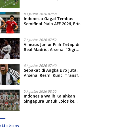
Venezia Giulia Cup
8 Agustus 2026 07:58
Indonesia Gagal Tembus
Semifinal Piala AFF 2026, Erick
Thohir: Kami Akan Lakukan
Evaluasi
7 Agustus 2026 07:52
Vinicius Junior Pilih Tetap di
Real Madrid, Arsenal “Gigit
Jari”
6 Agustus 2026 07:40
Sepakat di Angka £75 Juta,
Arsenal Resmi Kunci Transfer
Bruno Guimaraes dari
Newcastle
5 Agustus 2026 08:55
Indonesia Wajib Kalahkan
Singapura untuk Lolos ke
Semifinal Piala AFF 2026
foHukum