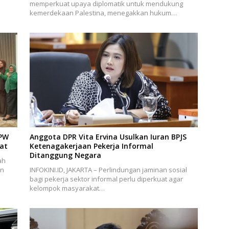
memperkuat upaya diplomatik untuk mendukung
kemerdekaan Palestina, menegakkan hukum…
DPW
Anggota DPR Vita Ervina Usulkan Iuran BPJS
uat
Ketenagakerjaan Pekerja Informal
Ditanggung Negara
ah
an
INFOKINI.ID, JAKARTA – Perlindungan jaminan sosial
bagi pekerja sektor informal perlu diperkuat agar
kelompok masyarakat…