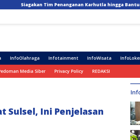
 Penanganan Karhutla hingga Bantuan Pompa Air untuk Ha
a
InfoOlahraga
Infotainment
InfoWisata
InfoLoke
Pedoman Media Siber
Privacy Policy
REDAKSI
Inf
 Sulsel, Ini Penjelasan