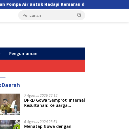
dapi Kemarau di Sulsel
Insiden Maut di Sekolah T
r
Pengumuman
oDaerah
7 Agustus 2026 22:12
DPRD Gowa ‘Semprot’ Internal
Kesultanan: Keluarga
Kerajaan Bersatu Dulu Baru
Rancang Perda Baru!
6 Agustus 2026 23:51
Menatap Gowa dengan