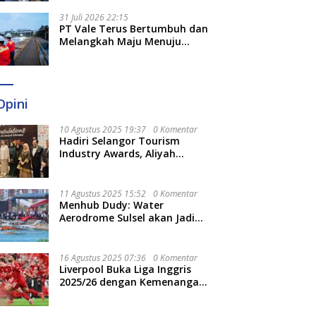
Optimal
31 Juli 2026 22:15
PT Vale Terus Bertumbuh dan
Melangkah Maju Menuju
Fondasi yang Lebih Kuat
Opini
10 Agustus 2025 19:37
0 Komentar
Hadiri Selangor Tourism
Industry Awards, Aliyah
Berharap Semakin
Optimalkan Pariwisata
11 Agustus 2025 15:52
0 Komentar
Menhub Dudy: Water
Aerodrome Sulsel akan Jadi
Tonggak Baru Transportasi
Nasional
16 Agustus 2025 07:36
0 Komentar
Liverpool Buka Liga Inggris
2025/26 dengan Kemenangan,
Tekuk Bournemouth 4-2