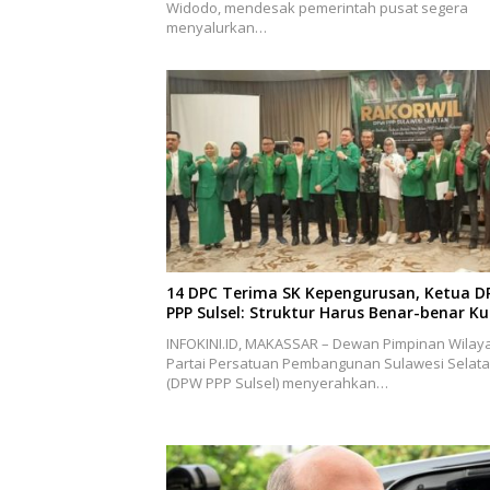
Widodo, mendesak pemerintah pusat segera
menyalurkan…
14 DPC Terima SK Kepengurusan, Ketua 
PPP Sulsel: Struktur Harus Benar-benar K
INFOKINI.ID, MAKASSAR – Dewan Pimpinan Wilay
Partai Persatuan Pembangunan Sulawesi Selat
(DPW PPP Sulsel) menyerahkan…