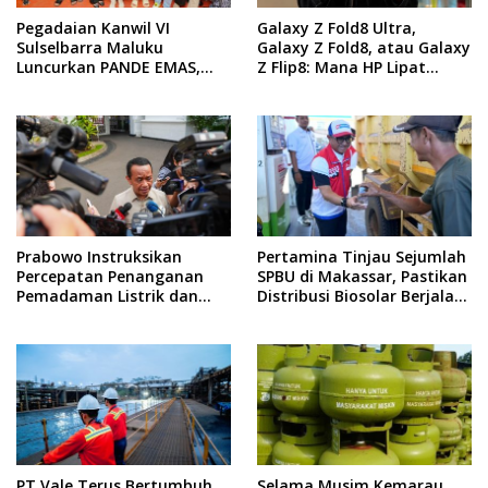
Pegadaian Kanwil VI
Galaxy Z Fold8 Ultra,
Sulselbarra Maluku
Galaxy Z Fold8, atau Galaxy
Luncurkan PANDE EMAS,
Z Flip8: Mana HP Lipat
Dorong Kemandirian
Terbaik Untukmu di 2026?
Ekonomi Masyarakat
Prabowo Instruksikan
Pertamina Tinjau Sejumlah
Percepatan Penanganan
SPBU di Makassar, Pastikan
Pemadaman Listrik dan
Distribusi Biosolar Berjalan
Jaga Stabilitas Harga BBM
Optimal
PT Vale Terus Bertumbuh
Selama Musim Kemarau,