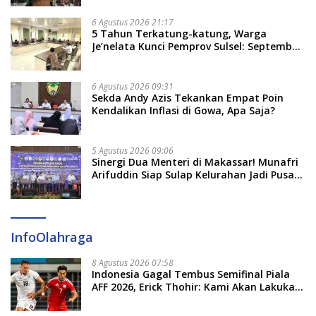
Tekankan Jalur Musyawarah, Ingatkan
Soal Adat dan Adab
6 Agustus 2026 21:17
5 Tahun Terkatung-katung, Warga
Je’nelata Kunci Pemprov Sulsel: September
2026 Penlok Rampung!
6 Agustus 2026 09:31
Sekda Andy Azis Tekankan Empat Poin
Kendalikan Inflasi di Gowa, Apa Saja?
5 Agustus 2026 09:06
Sinergi Dua Menteri di Makassar! Munafri
Arifuddin Siap Sulap Kelurahan Jadi Pusat
Pertumbuhan Ekonomi Baru
InfoOlahraga
8 Agustus 2026 07:58
Indonesia Gagal Tembus Semifinal Piala
AFF 2026, Erick Thohir: Kami Akan Lakukan
Evaluasi