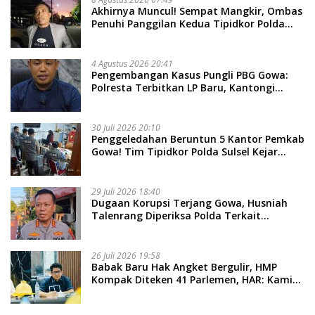
Akhirnya Muncul! Sempat Mangkir, Ombas
Penuhi Panggilan Kedua Tipidkor Polda
Sulsel, Dicecar 50 Pertanyaan
4 Agustus 2026 20:41
Pengembangan Kasus Pungli PBG Gowa:
Polresta Terbitkan LP Baru, Kantongi
Nama Calon Tersangka Berikutnya
30 Juli 2026 20:10
Penggeledahan Beruntun 5 Kantor Pemkab
Gowa! Tim Tipidkor Polda Sulsel Kejar
Bukti Korupsi Seragam Gratis Rp16 Miliar
29 Juli 2026 18:40
Dugaan Korupsi Terjang Gowa, Husniah
Talenrang Diperiksa Polda Terkait
Pengadaan Seragam Rp16 M
26 Juli 2026 19:58
​Babak Baru Hak Angket Bergulir, HMP
Kompak Diteken 41 Parlemen, HAR: Kami
Proses Sesuai Prosedur!