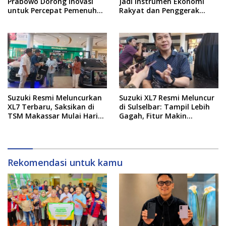
Prabowo Dorong Inovasi
Jadi Instrumen Ekonomi
untuk Percepat Pemenuhan
Rakyat dan Penggerak
Rumah Rakyat
Pemerataan Pembangunan
Suzuki Resmi Meluncurkan
Suzuki XL7 Resmi Meluncur
XL7 Terbaru, Saksikan di
di Sulselbar: Tampil Lebih
TSM Makassar Mulai Hari
Gagah, Fitur Makin
Ini hingga 9 Agustus
Canggih, dan Bertabur
Diskon hingga Puluhan Juta
Rekomendasi untuk kamu