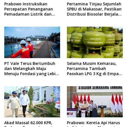
Prabowo Instruksikan
Pertamina Tinjau Sejumlah
Percepatan Penanganan
SPBU di Makassar, Pastikan
Pemadaman Listrik dan
Distribusi Biosolar Berjalan
Jaga Stabilitas Harga BBM
Optimal
PT Vale Terus Bertumbuh
Selama Musim Kemarau,
dan Melangkah Maju
Pertamina Tambah
Menuju Fondasi yang Lebih
Pasokan LPG 3 Kg di Empat
Kuat
Daerah Sulsel
Akad Massal 62.000 KPR,
Prabowo: Kereta Api Harus