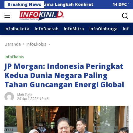
Langsung
orong Lima Langkah Konkret
Breaking News
14 DPC Terima SK Kepe
ke
konten
InfoIbukota
InfoDaerah
InfoMitra
InfoOlahraga
Info
Beranda
InfoEkobis
InfoEkobis
JP Morgan: Indonesia Peringkat
Kedua Dunia Negara Paling
Tahan Guncangan Energi Global
Muh Yuja
24 April 2026 13:48