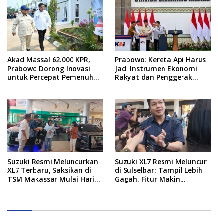
Akad Massal 62.000 KPR,
Prabowo: Kereta Api Harus
Prabowo Dorong Inovasi
Jadi Instrumen Ekonomi
untuk Percepat Pemenuhan
Rakyat dan Penggerak
Rumah Rakyat
Pemerataan Pembangunan
Suzuki Resmi Meluncurkan
Suzuki XL7 Resmi Meluncur
XL7 Terbaru, Saksikan di
di Sulselbar: Tampil Lebih
TSM Makassar Mulai Hari
Gagah, Fitur Makin
Ini hingga 9 Agustus
Canggih, dan Bertabur
Diskon hingga Puluhan Juta