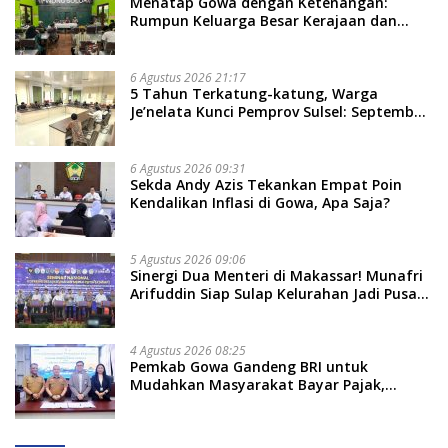
Menatap Gowa dengan Ketenangan:
Rumpun Keluarga Besar Kerajaan dan
Bate Salapang Respon Klaim Sepihak,
Tekankan Jalur Musyawarah, Ingatkan
Soal Adat dan Adab
6 Agustus 2026 21:17
5 Tahun Terkatung-katung, Warga
Je’nelata Kunci Pemprov Sulsel: September
2026 Penlok Rampung!
6 Agustus 2026 09:31
Sekda Andy Azis Tekankan Empat Poin
Kendalikan Inflasi di Gowa, Apa Saja?
5 Agustus 2026 09:06
Sinergi Dua Menteri di Makassar! Munafri
Arifuddin Siap Sulap Kelurahan Jadi Pusat
Pertumbuhan Ekonomi Baru
4 Agustus 2026 08:25
Pemkab Gowa Gandeng BRI untuk
Mudahkan Masyarakat Bayar Pajak,
Targetkan PAD Rp307 Miliar