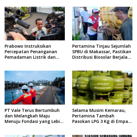
Ekonomi Masyarakat
Prabowo Instruksikan
Pertamina Tinjau Sejumlah
Percepatan Penanganan
SPBU di Makassar, Pastikan
Pemadaman Listrik dan
Distribusi Biosolar Berjalan
Jaga Stabilitas Harga BBM
Optimal
PT Vale Terus Bertumbuh
Selama Musim Kemarau,
dan Melangkah Maju
Pertamina Tambah
Menuju Fondasi yang Lebih
Pasokan LPG 3 Kg di Empat
Kuat
Daerah Sulsel