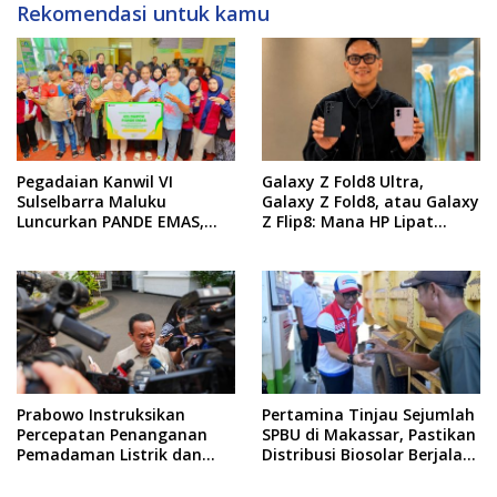
Rekomendasi untuk kamu
Pegadaian Kanwil VI
Galaxy Z Fold8 Ultra,
Sulselbarra Maluku
Galaxy Z Fold8, atau Galaxy
Luncurkan PANDE EMAS,
Z Flip8: Mana HP Lipat
Dorong Kemandirian
Terbaik Untukmu di 2026?
Ekonomi Masyarakat
Prabowo Instruksikan
Pertamina Tinjau Sejumlah
Percepatan Penanganan
SPBU di Makassar, Pastikan
Pemadaman Listrik dan
Distribusi Biosolar Berjalan
Jaga Stabilitas Harga BBM
Optimal