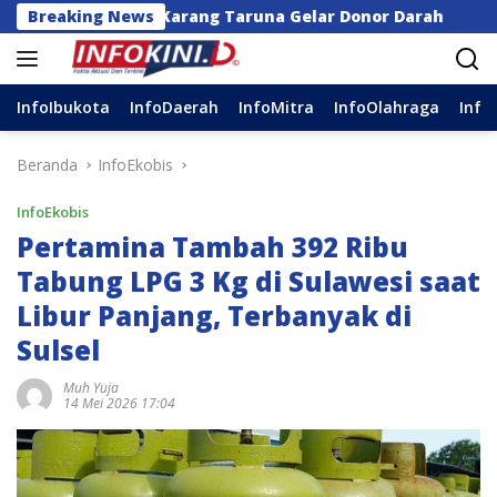
Langsung
dan Karang Taruna Gelar Donor Darah
Breaking News
Anggota DPR
ke
konten
InfoIbukota
InfoDaerah
InfoMitra
InfoOlahraga
Info
Beranda
InfoEkobis
InfoEkobis
Pertamina Tambah 392 Ribu
Tabung LPG 3 Kg di Sulawesi saat
Libur Panjang, Terbanyak di
Sulsel
Muh Yuja
14 Mei 2026 17:04