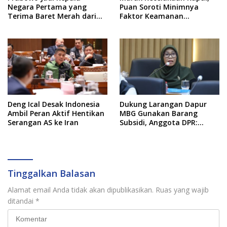
Negara Pertama yang
Puan Soroti Minimnya
Terima Baret Merah dari
Faktor Keamanan
Pasukan Khusus Thailand
Transportasi Laut
Deng Ical Desak Indonesia
Dukung Larangan Dapur
Ambil Peran Aktif Hentikan
MBG Gunakan Barang
Serangan AS ke Iran
Subsidi, Anggota DPR:
Kualitas Layanan Harus
Tetap Dijaga
Tinggalkan Balasan
Alamat email Anda tidak akan dipublikasikan.
Ruas yang wajib
ditandai
*