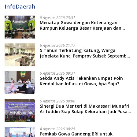
InfoDaerah
6 Agustus 2026 23:51
Menatap Gowa dengan Ketenangan:
Rumpun Keluarga Besar Kerajaan dan
Bate Salapang Respon Klaim Sepihak,
Tekankan Jalur Musyawarah, Ingatkan
Soal Adat dan Adab
6 Agustus 2026 21:17
5 Tahun Terkatung-katung, Warga
Je’nelata Kunci Pemprov Sulsel: September
2026 Penlok Rampung!
6 Agustus 2026 09:31
Sekda Andy Azis Tekankan Empat Poin
Kendalikan Inflasi di Gowa, Apa Saja?
5 Agustus 2026 09:06
Sinergi Dua Menteri di Makassar! Munafri
Arifuddin Siap Sulap Kelurahan Jadi Pusat
Pertumbuhan Ekonomi Baru
4 Agustus 2026 08:25
Pemkab Gowa Gandeng BRI untuk