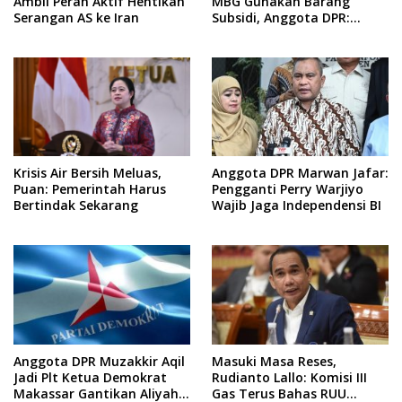
Ambil Peran Aktif Hentikan
MBG Gunakan Barang
Serangan AS ke Iran
Subsidi, Anggota DPR:
Kualitas Layanan Harus
Tetap Dijaga
Anggota DPR Marwan Jafar:
Krisis Air Bersih Meluas,
Pengganti Perry Warjiyo
Puan: Pemerintah Harus
Wajib Jaga Independensi BI
Bertindak Sekarang
Anggota DPR Muzakkir Aqil
Masuki Masa Reses,
Jadi Plt Ketua Demokrat
Rudianto Lallo: Komisi III
Makassar Gantikan Aliyah
Gas Terus Bahas RUU