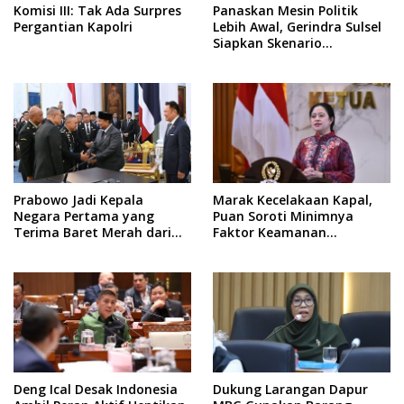
Komisi III: Tak Ada Surpres
Panaskan Mesin Politik
Pergantian Kapolri
Lebih Awal, Gerindra Sulsel
Siapkan Skenario
Kemenangan Total Menuju
Pemilu 2029
Prabowo Jadi Kepala
Marak Kecelakaan Kapal,
Negara Pertama yang
Puan Soroti Minimnya
Terima Baret Merah dari
Faktor Keamanan
Pasukan Khusus Thailand
Transportasi Laut
Deng Ical Desak Indonesia
Dukung Larangan Dapur