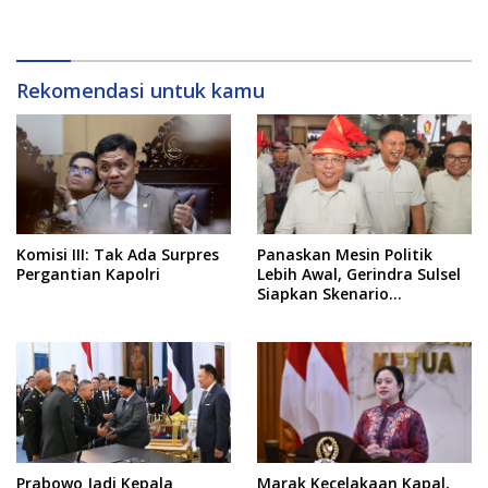
Mustika Ilham
Perampasan Aset
Rekomendasi untuk kamu
Komisi III: Tak Ada Surpres
Panaskan Mesin Politik
Pergantian Kapolri
Lebih Awal, Gerindra Sulsel
Siapkan Skenario
Kemenangan Total Menuju
Pemilu 2029
Prabowo Jadi Kepala
Marak Kecelakaan Kapal,