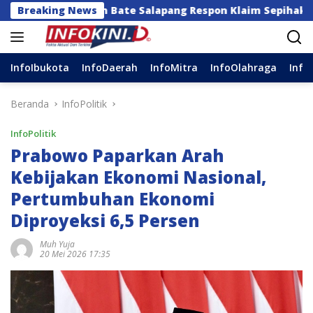
Langsung
n Bate Salapang Respon Klaim Sepihak, Tekankan Jalur M
Breaking News
ke
konten
InfoIbukota
InfoDaerah
InfoMitra
InfoOlahraga
Info
Beranda
InfoPolitik
InfoPolitik
Prabowo Paparkan Arah
Kebijakan Ekonomi Nasional,
Pertumbuhan Ekonomi
Diproyeksi 6,5 Persen
Muh Yuja
20 Mei 2026 17:35