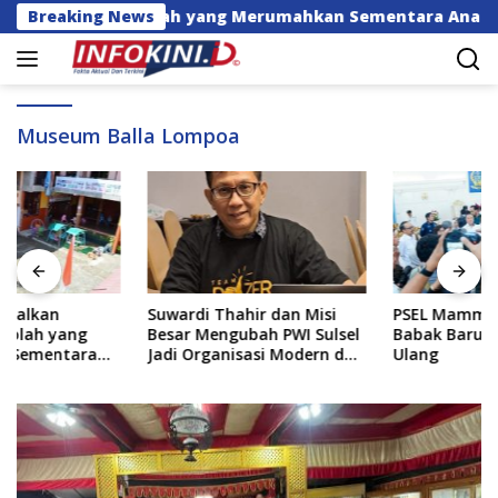
Langsung
ijakan Sekolah yang Merumahkan Sementara Anaknya Usai
Breaking News
ke
konten
Museum Balla Lompoa
Suwardi Thahir dan Misi
PSEL Mamminasata Masuki
Besar Mengubah PWI Sulsel
Babak Baru, Bakal Dilelang
Jadi Organisasi Modern dan
Ulang
Inklusif