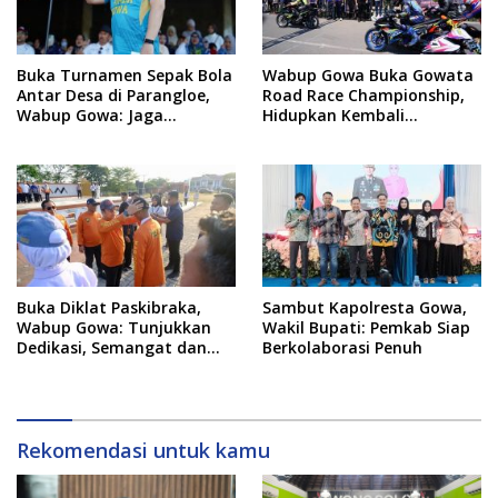
Buka Turnamen Sepak Bola
Wabup Gowa Buka Gowata
Antar Desa di Parangloe,
Road Race Championship,
Wabup Gowa: Jaga
Hidupkan Kembali
Persaudaraan dan
Semangat Otomotif
Sportivitas
Setelah 20 Tahun Vakum
Buka Diklat Paskibraka,
Sambut Kapolresta Gowa,
Wabup Gowa: Tunjukkan
Wakil Bupati: Pemkab Siap
Dedikasi, Semangat dan
Berkolaborasi Penuh
Tanggung Jawab
Rekomendasi untuk kamu