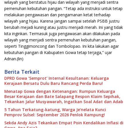
wilayah yang berstatus hijau dan wilayah yang menjadi sentra
pemenuhan kebutuhan pangan. “Tetap ada instruksi untuk tetap
melakukan pengawasan dan pengamanan ketat terhadap
wilayah yang hijau. Karena jangan sampai setelah PSBB justru
berubah mejadi kuning atau justru menjadi merah. Ini yang tidak
kita inginkan. Termasuk juga pengawasan akan dilakukan pada
wilayah yang menjadi sentra pemenuhan kebutuhan pangan,
seperti Tinggimoncong dan Tombolopao. Ini kita lakukan agar
kebutuhan pangan di Kabupaten Gowa tetap terjaga,” ujar
Adnan.(lin)
Berita Terkait
DPRD Gowa ‘Semprot’ Internal Kesultanan: Keluarga
Kerajaan Bersatu Dulu Baru Rancang Perda Baru!
Menatap Gowa dengan Ketenangan: Rumpun Keluarga
Besar Kerajaan dan Bate Salapang Respon Klaim Sepihak,
Tekankan Jalur Musyawarah, Ingatkan Soal Adat dan Adab
5 Tahun Terkatung-katung, Warga Je’nelata Kunci
Pemprov Sulsel: September 2026 Penlok Rampung!
Sekda Andy Azis Tekankan Empat Poin Kendalikan Inflasi di
Gowa, Apa Saja?