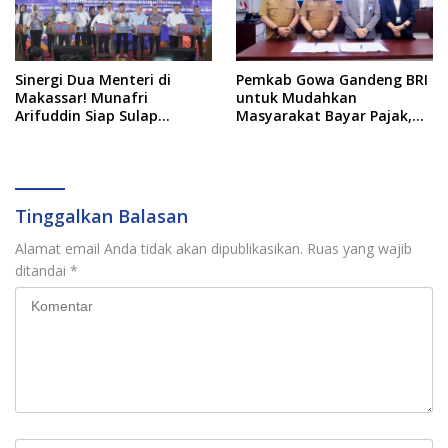
Sinergi Dua Menteri di
Pemkab Gowa Gandeng BRI
Makassar! Munafri
untuk Mudahkan
Arifuddin Siap Sulap
Masyarakat Bayar Pajak,
Kelurahan Jadi Pusat
Targetkan PAD Rp307 Miliar
Pertumbuhan Ekonomi
Baru
Tinggalkan Balasan
Alamat email Anda tidak akan dipublikasikan.
Ruas yang wajib
ditandai
*