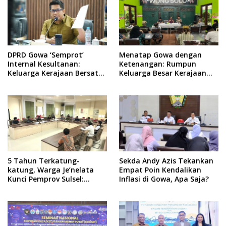
DPRD Gowa ‘Semprot’
Menatap Gowa dengan
Internal Kesultanan:
Ketenangan: Rumpun
Keluarga Kerajaan Bersatu
Keluarga Besar Kerajaan
Dulu Baru Rancang Perda
dan Bate Salapang Respon
Baru!
Klaim Sepihak, Tekankan
Jalur Musyawarah,
Ingatkan Soal Adat dan
Adab
5 Tahun Terkatung-
Sekda Andy Azis Tekankan
katung, Warga Je’nelata
Empat Poin Kendalikan
Kunci Pemprov Sulsel:
Inflasi di Gowa, Apa Saja?
September 2026 Penlok
Rampung!