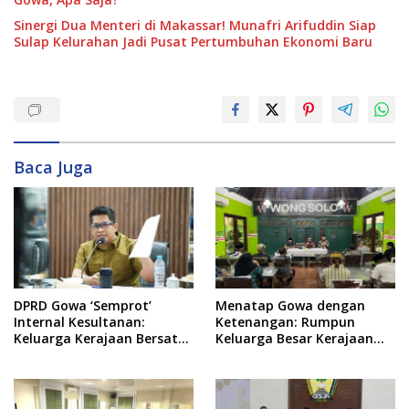
Sinergi Dua Menteri di Makassar! Munafri Arifuddin Siap
Sulap Kelurahan Jadi Pusat Pertumbuhan Ekonomi Baru
Baca Juga
DPRD Gowa ‘Semprot’
Menatap Gowa dengan
Internal Kesultanan:
Ketenangan: Rumpun
Keluarga Kerajaan Bersatu
Keluarga Besar Kerajaan
Dulu Baru Rancang Perda
dan Bate Salapang Respon
Baru!
Klaim Sepihak, Tekankan
Jalur Musyawarah,
Ingatkan Soal Adat dan