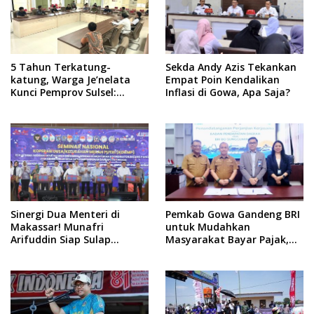
Adab
5 Tahun Terkatung-
Sekda Andy Azis Tekankan
katung, Warga Je’nelata
Empat Poin Kendalikan
Kunci Pemprov Sulsel:
Inflasi di Gowa, Apa Saja?
September 2026 Penlok
Rampung!
Sinergi Dua Menteri di
Pemkab Gowa Gandeng BRI
Makassar! Munafri
untuk Mudahkan
Arifuddin Siap Sulap
Masyarakat Bayar Pajak,
Kelurahan Jadi Pusat
Targetkan PAD Rp307 Miliar
Pertumbuhan Ekonomi
Baru