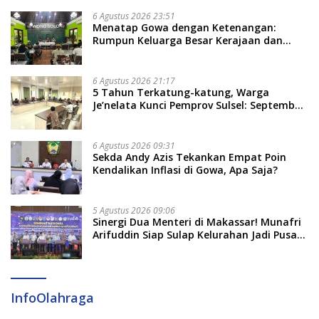
6 Agustus 2026 23:51
Menatap Gowa dengan Ketenangan:
Rumpun Keluarga Besar Kerajaan dan
Bate Salapang Respon Klaim Sepihak,
Tekankan Jalur Musyawarah, Ingatkan
Soal Adat dan Adab
6 Agustus 2026 21:17
5 Tahun Terkatung-katung, Warga
Je’nelata Kunci Pemprov Sulsel: September
2026 Penlok Rampung!
6 Agustus 2026 09:31
Sekda Andy Azis Tekankan Empat Poin
Kendalikan Inflasi di Gowa, Apa Saja?
5 Agustus 2026 09:06
Sinergi Dua Menteri di Makassar! Munafri
Arifuddin Siap Sulap Kelurahan Jadi Pusat
Pertumbuhan Ekonomi Baru
InfoOlahraga