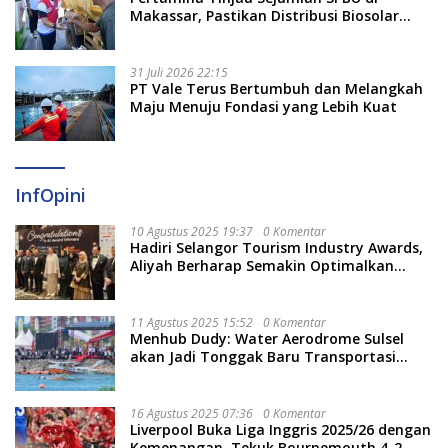
Makassar, Pastikan Distribusi Biosolar
Berjalan Optimal
31 Juli 2026 22:15
PT Vale Terus Bertumbuh dan Melangkah
Maju Menuju Fondasi yang Lebih Kuat
InfOpini
10 Agustus 2025 19:37
0 Komentar
Hadiri Selangor Tourism Industry Awards,
Aliyah Berharap Semakin Optimalkan
Pariwisata
11 Agustus 2025 15:52
0 Komentar
Menhub Dudy: Water Aerodrome Sulsel
akan Jadi Tonggak Baru Transportasi
Nasional
16 Agustus 2025 07:36
0 Komentar
Liverpool Buka Liga Inggris 2025/26 dengan
Kemenangan, Tekuk Bournemouth 4-2