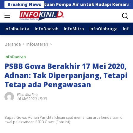
Langsung
gga Bantuan Pompa Air untuk Hadapi Kemarau di Sulsel
Breaking News
ke
konten
InfoIbukota
InfoDaerah
InfoMitra
InfoOlahraga
Info
Beranda
InfoDaerah
InfoDaerah
PSBB Gowa Berakhir 17 Mei 2020,
Adnan: Tak Diperpanjang, Tetapi
Tetap ada Pengawasan
Elien Marlina
16 Mei 2020 15:03
Bupati Gowa, Adnan Purichta Ichsan saat memantau arus kendaraan di
awal pelaksanaan PSBB Gowa.(Foto:ist)