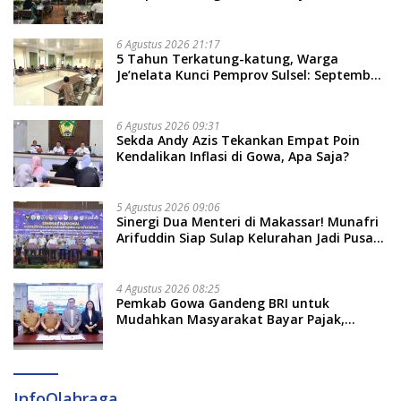
Bate Salapang Respon Klaim Sepihak,
Tekankan Jalur Musyawarah, Ingatkan
Soal Adat dan Adab
6 Agustus 2026 21:17
5 Tahun Terkatung-katung, Warga
Je’nelata Kunci Pemprov Sulsel: September
2026 Penlok Rampung!
6 Agustus 2026 09:31
Sekda Andy Azis Tekankan Empat Poin
Kendalikan Inflasi di Gowa, Apa Saja?
5 Agustus 2026 09:06
Sinergi Dua Menteri di Makassar! Munafri
Arifuddin Siap Sulap Kelurahan Jadi Pusat
Pertumbuhan Ekonomi Baru
4 Agustus 2026 08:25
Pemkab Gowa Gandeng BRI untuk
Mudahkan Masyarakat Bayar Pajak,
Targetkan PAD Rp307 Miliar
InfoOlahraga