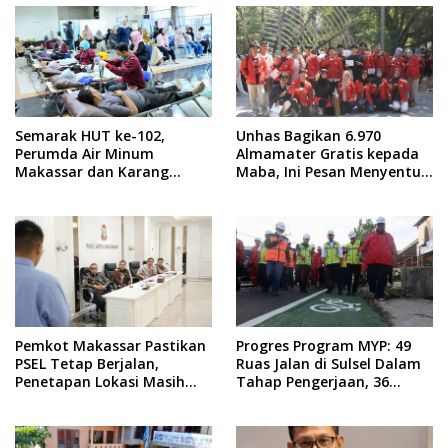
Semarak HUT ke-102,
Unhas Bagikan 6.970
Perumda Air Minum
Almamater Gratis kepada
Makassar dan Karang
Maba, Ini Pesan Menyentuh
Taruna Gelar Donor Darah
dari Rektor
Pemkot Makassar Pastikan
Progres Program MYP: 49
PSEL Tetap Berjalan,
Ruas Jalan di Sulsel Dalam
Penetapan Lokasi Masih
Tahap Pengerjaan, 36
Dibahas
Masih Perencanaan