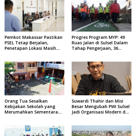
Pemkot Makassar Pastikan
Progres Program MYP: 49
PSEL Tetap Berjalan,
Ruas Jalan di Sulsel Dalam
Penetapan Lokasi Masih
Tahap Pengerjaan, 36
Dibahas
Masih Perencanaan
Orang Tua Sesalkan
Suwardi Thahir dan Misi
Kebijakan Sekolah yang
Besar Mengubah PWI Sulsel
Merumahkan Sementara
Jadi Organisasi Modern dan
Anaknya Usai Insiden Gigit
Inklusif
Teman