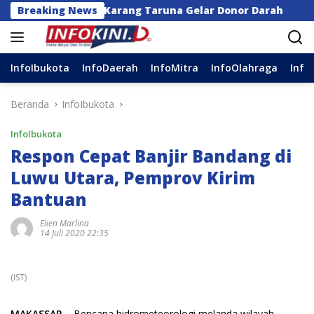
Langsung
r dan Karang Taruna Gelar Donor Darah
Breaking News
Anggota DP
ke
konten
InfoIbukota
InfoDaerah
InfoMitra
InfoOlahraga
Info
Beranda
InfoIbukota
InfoIbukota
Respon Cepat Banjir Bandang di
Luwu Utara, Pemprov Kirim
Bantuan
Elien Marlina
14 Juli 2020 22:35
(IST)
MAKASSAR –
Bencana hidrometeorologi melanda wilayah