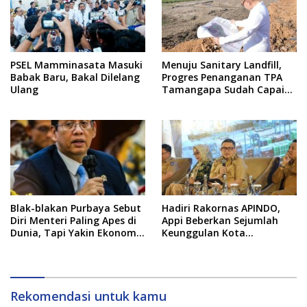
PSEL Mamminasata Masuki
Menuju Sanitary Landfill,
Babak Baru, Bakal Dilelang
Progres Penanganan TPA
Ulang
Tamangapa Sudah Capai
93 Persen
Blak-blakan Purbaya Sebut
Hadiri Rakornas APINDO,
Diri Menteri Paling Apes di
Appi Beberkan Sejumlah
Dunia, Tapi Yakin Ekonomi
Keunggulan Kota
RI Mampu Tembus 6 Persen
Makassar, Apa Saja?
Rekomendasi untuk kamu