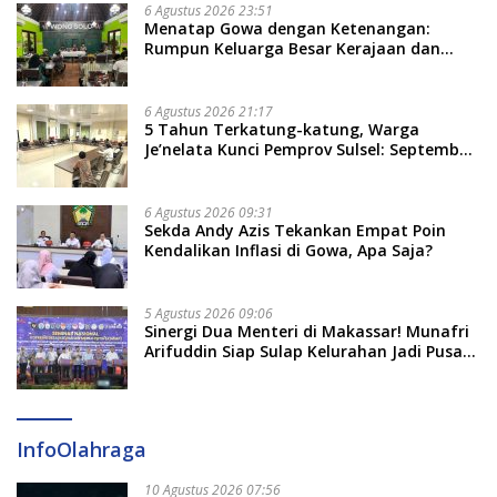
6 Agustus 2026 23:51
Menatap Gowa dengan Ketenangan:
Rumpun Keluarga Besar Kerajaan dan
Bate Salapang Respon Klaim Sepihak,
Tekankan Jalur Musyawarah, Ingatkan
Soal Adat dan Adab
6 Agustus 2026 21:17
5 Tahun Terkatung-katung, Warga
Je’nelata Kunci Pemprov Sulsel: September
2026 Penlok Rampung!
6 Agustus 2026 09:31
Sekda Andy Azis Tekankan Empat Poin
Kendalikan Inflasi di Gowa, Apa Saja?
5 Agustus 2026 09:06
Sinergi Dua Menteri di Makassar! Munafri
Arifuddin Siap Sulap Kelurahan Jadi Pusat
Pertumbuhan Ekonomi Baru
InfoOlahraga
10 Agustus 2026 07:56