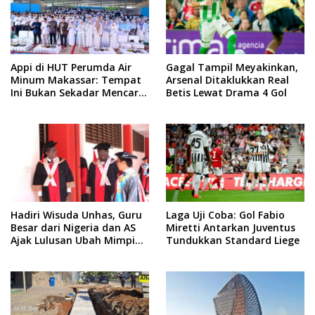
Appi di HUT Perumda Air
Gagal Tampil Meyakinkan,
Minum Makassar: Tempat
Arsenal Ditaklukkan Real
Ini Bukan Sekadar Mencari
Betis Lewat Drama 4 Gol
Nafkah, tapi Mengabdi
Hadiri Wisuda Unhas, Guru
Laga Uji Coba: Gol Fabio
Besar dari Nigeria dan AS
Miretti Antarkan Juventus
Ajak Lulusan Ubah Mimpi
Tundukkan Standard Liege
Jadi Visi