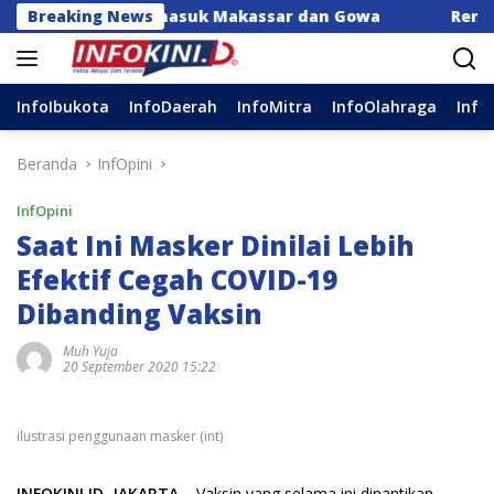
Langsung
aerah, Termasuk Makassar dan Gowa
Breaking News
Rencana Revisi K
ke
konten
InfoIbukota
InfoDaerah
InfoMitra
InfoOlahraga
Info
Beranda
InfOpini
InfOpini
Saat Ini Masker Dinilai Lebih
Efektif Cegah COVID-19
Dibanding Vaksin
Muh Yuja
20 September 2020 15:22
ilustrasi penggunaan masker (int)
INFOKINI.ID, JAKARTA
– Vaksin yang selama ini dinantikan