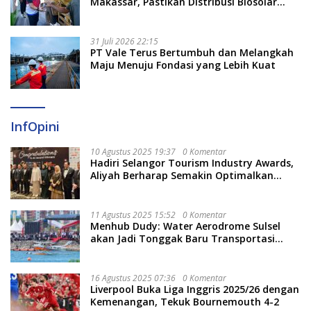
Makassar, Pastikan Distribusi Biosolar
Berjalan Optimal
31 Juli 2026 22:15
PT Vale Terus Bertumbuh dan Melangkah
Maju Menuju Fondasi yang Lebih Kuat
InfOpini
10 Agustus 2025 19:37
0 Komentar
Hadiri Selangor Tourism Industry Awards,
Aliyah Berharap Semakin Optimalkan
Pariwisata
11 Agustus 2025 15:52
0 Komentar
Menhub Dudy: Water Aerodrome Sulsel
akan Jadi Tonggak Baru Transportasi
Nasional
16 Agustus 2025 07:36
0 Komentar
Liverpool Buka Liga Inggris 2025/26 dengan
Kemenangan, Tekuk Bournemouth 4-2