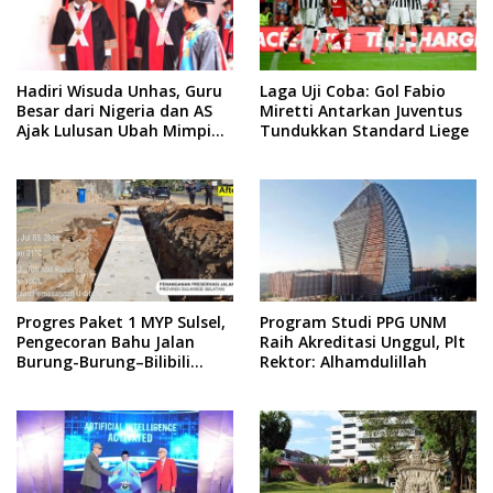
Hadiri Wisuda Unhas, Guru
Laga Uji Coba: Gol Fabio
Besar dari Nigeria dan AS
Miretti Antarkan Juventus
Ajak Lulusan Ubah Mimpi
Tundukkan Standard Liege
Jadi Visi
Progres Paket 1 MYP Sulsel,
Program Studi PPG UNM
Pengecoran Bahu Jalan
Raih Akreditasi Unggul, Plt
Burung-Burung–Bilibili
Rektor: Alhamdulillah
Capai 67 Persen