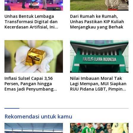
Unhas Bentuk Lembaga
Dari Rumah ke Rumah,
Transformasi Digital dan
Unhas Pastikan KIP Kuliah
Kecerdasan Artifisial, Ini
Menjangkau yang Berhak
Pimpinannya
Inflasi Sulsel Capai 3,56
Nilai Imbauan Moral Tak
Persen, Pangan hingga
Lagi Mempan, MUI Siapkan
Emas Jadi Penyumbang
RUU Pidana LGBT, Pimpinan
Utama
DPR Pastikan Tampung
Aspirasi
Rekomendasi untuk kamu